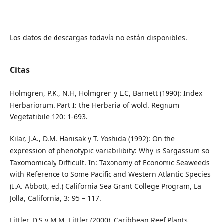
Los datos de descargas todavía no están disponibles.
Citas
Holmgren, P.K., N.H, Holmgren y L.C, Barnett (1990): Index
Herbariorum. Part I: the Herbaria of wold. Regnum
Vegetatibile 120: 1-693.
Kilar, J.A., D.M. Hanisak y T. Yoshida (1992): On the
expression of phenotypic variabilibity: Why is Sargassum so
Taxomomicaly Difficult. In: Taxonomy of Economic Seaweeds
with Reference to Some Pacific and Western Atlantic Species
(I.A. Abbott, ed.) California Sea Grant College Program, La
Jolla, California, 3: 95 – 117.
Littler, D.S y M.M. Littler (2000): Caribbean Reef Plants.