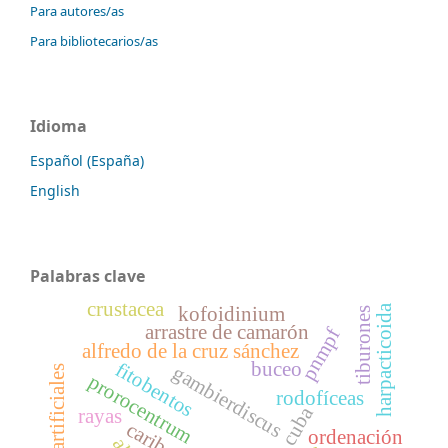
Para autores/as
Para bibliotecarios/as
Idioma
Español (España)
English
Palabras clave
crustacea
kofoidinium
harpacticoida
tiburones
arrastre de camarón
pnmpf
alfredo de la cruz sánchez
buceo
fitobentos
gambierdiscus
sustratos artificiales
prorocentrum
rodofíceas
cuba
rayas
caribe
ordenación