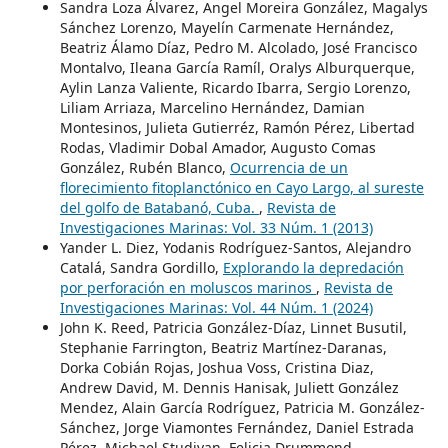
Sandra Loza Álvarez, Angel Moreira González, Magalys
Sánchez Lorenzo, Mayelín Carmenate Hernández,
Beatriz Álamo Díaz, Pedro M. Alcolado, José Francisco
Montalvo, Ileana García Ramíl, Oralys Alburquerque,
Aylin Lanza Valiente, Ricardo Ibarra, Sergio Lorenzo,
Liliam Arriaza, Marcelino Hernández, Damian
Montesinos, Julieta Gutierréz, Ramón Pérez, Libertad
Rodas, Vladimir Dobal Amador, Augusto Comas
González, Rubén Blanco,
Ocurrencia de un
florecimiento fitoplanctónico en Cayo Largo, al sureste
del golfo de Batabanó, Cuba.
,
Revista de
Investigaciones Marinas: Vol. 33 Núm. 1 (2013)
Yander L. Diez, Yodanis Rodríguez-Santos, Alejandro
Catalá, Sandra Gordillo,
Explorando la depredación
por perforación en moluscos marinos
,
Revista de
Investigaciones Marinas: Vol. 44 Núm. 1 (2024)
John K. Reed, Patricia González-Díaz, Linnet Busutil,
Stephanie Farrington, Beatriz Martínez-Daranas,
Dorka Cobián Rojas, Joshua Voss, Cristina Diaz,
Andrew David, M. Dennis Hanisak, Juliett González
Mendez, Alain García Rodríguez, Patricia M. González-
Sánchez, Jorge Viamontes Fernández, Daniel Estrada
Pérez, Michael Studivan, Felicia Drummond,