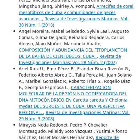
Mingshun Jiang, Shirley A. Pomponi,
Arrecifes de coral
mesofóticos de Cuba y comunidades de peces
asociadas.
,
Revista de Investigaciones Marinas: Vol.
38 Núm. 1 (2018)
Ángel Moreira, Mabel Seisdedo, Sylvia Leal, Augusto
Comas, Gilma Delgado, Reinaldo Regadera, Carlos
Alonso, Alain Muñoz, Marianela Abatte,
COMPOSICIÓN Y ABUNDANCIA DEL FITOPLANCTON
DE LA BAHÍA DE CIENFUEGOS, CUBA.
,
Revista de
Investigaciones Marinas: Vol. 28 Núm. 2 (2007)
Ariel Ruiz U., Emir Pérez B., Frander Brian Riverón G.,
Federico Alberto Abreu G., Talia Pérez M., Juan Solano
A., Maribel González P., Roberto Frías S., Rogelio Díaz
F., Georgina Espinosa L.,
CARACTERIZACIÓN
MOLECULAR DE LA REGIÓN NO CODIFICADORA DEL
DNA MITOCÓNDRICO EN Caretta caretta Y Chelonia
mydas DEL SUROESTE DE CUBA: UNA PERSPECTIVA
REGIONAL.
,
Revista de Investigaciones Marinas: Vol.
29 Núm. 3 (2008)
Miraysis Noda Redonet, Pedro P. Chevalier
Monteagudo, Mileidy Soto Vázquez , Yusimí Alfonso
Sánchez, Lisset Morales Hernández,
Reporte de