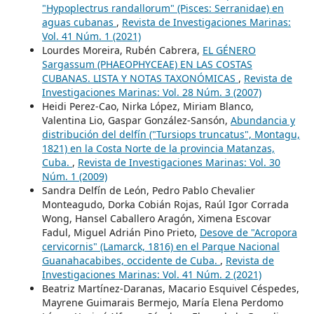
"Hypoplectrus randallorum" (Pisces: Serranidae) en
aguas cubanas
,
Revista de Investigaciones Marinas:
Vol. 41 Núm. 1 (2021)
Lourdes Moreira, Rubén Cabrera,
EL GÉNERO
Sargassum (PHAEOPHYCEAE) EN LAS COSTAS
CUBANAS. LISTA Y NOTAS TAXONÓMICAS
,
Revista de
Investigaciones Marinas: Vol. 28 Núm. 3 (2007)
Heidi Perez-Cao, Nirka López, Miriam Blanco,
Valentina Lio, Gaspar González-Sansón,
Abundancia y
distribución del delfín ("Tursiops truncatus", Montagu,
1821) en la Costa Norte de la provincia Matanzas,
Cuba.
,
Revista de Investigaciones Marinas: Vol. 30
Núm. 1 (2009)
Sandra Delfín de León, Pedro Pablo Chevalier
Monteagudo, Dorka Cobián Rojas, Raúl Igor Corrada
Wong, Hansel Caballero Aragón, Ximena Escovar
Fadul, Miguel Adrián Pino Prieto,
Desove de "Acropora
cervicornis" (Lamarck, 1816) en el Parque Nacional
Guanahacabibes, occidente de Cuba.
,
Revista de
Investigaciones Marinas: Vol. 41 Núm. 2 (2021)
Beatriz Martínez-Daranas, Macario Esquivel Céspedes,
Mayrene Guimarais Bermejo, María Elena Perdomo