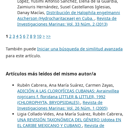
López, Yusimí Alfonso Sánchez, Elena de la Guardia,
Zaimiuris Hernández, Susel Castellanos Iglesias,
Danay Macías,
Distribución de Halophila engelmanni
Ascherson (Hydrocharitaceae) en Cuba.
,
Revista de
Investigaciones Marinas: Vol. 33 Núm. 2 (2013)
1
2
3
4
5
6
7
8
9
10
>
>>
También puede
Iniciar una búsqueda de similitud avanzada
para este artículo.
Artículos más leídos del mismo autor/a
Rubén Cabrera, Ana María Suárez, Carmen Zayas,
ADICIÓN A LAS CLOROFÍCEAS CUBANAS: Avrainvillea
nigricans f. floridana LITTLER & LITTLER, 1992
(CHLOROPHYTA, BRYOPSIDALES)
,
Revista de
Investigaciones Marinas: Vol. 26 Núm. 1 (2005)
Ligia Collado-Vides, Ana María Suárez, Rubén Cabrera,
UNA REVISIÓN TAXONÓMICA DEL GÉNERO Udotea EN
EL CARIBE MEXICANO Y CUBANO
,
Revista de