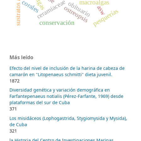
algas
ceramiaceae
corales
macroalgas
obituario
ostreopsis
asw
pesquerías
conservación
Más leído
Efecto del nivel de inclusión de la harina de cabeza de
camarón en "Litopenaeus schmitti" dieta juvenil.
1872
Diversidad genética y variación demográfica en
Farfantepenaeus notialis (Pérez-Farfante, 1969) desde
plataformas del sur de Cuba
371
Los misidáceos (Lophogastrida, Stygiomysida y Mysida),
de Cuba
321
la Historia del Centro de Investigaciones Marinas,