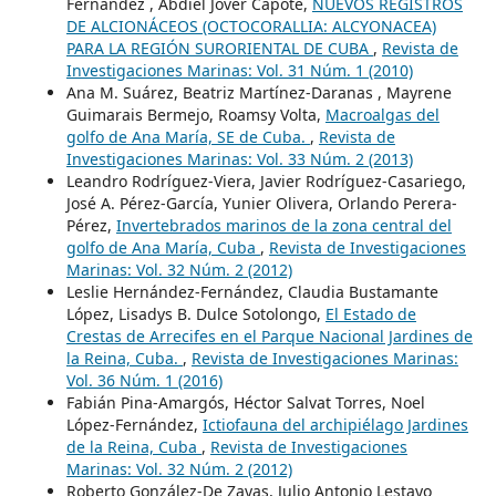
Fernández , Abdiel Jover Capote,
NUEVOS REGISTROS
DE ALCIONÁCEOS (OCTOCORALLIA: ALCYONACEA)
PARA LA REGIÓN SURORIENTAL DE CUBA
,
Revista de
Investigaciones Marinas: Vol. 31 Núm. 1 (2010)
Ana M. Suárez, Beatriz Martínez-Daranas , Mayrene
Guimarais Bermejo, Roamsy Volta,
Macroalgas del
golfo de Ana María, SE de Cuba.
,
Revista de
Investigaciones Marinas: Vol. 33 Núm. 2 (2013)
Leandro Rodríguez-Viera, Javier Rodríguez-Casariego,
José A. Pérez-García, Yunier Olivera, Orlando Perera-
Pérez,
Invertebrados marinos de la zona central del
golfo de Ana María, Cuba
,
Revista de Investigaciones
Marinas: Vol. 32 Núm. 2 (2012)
Leslie Hernández-Fernández, Claudia Bustamante
López, Lisadys B. Dulce Sotolongo,
El Estado de
Crestas de Arrecifes en el Parque Nacional Jardines de
la Reina, Cuba.
,
Revista de Investigaciones Marinas:
Vol. 36 Núm. 1 (2016)
Fabián Pina-Amargós, Héctor Salvat Torres, Noel
López-Fernández,
Ictiofauna del archipiélago Jardines
de la Reina, Cuba
,
Revista de Investigaciones
Marinas: Vol. 32 Núm. 2 (2012)
Roberto González-De Zayas, Julio Antonio Lestayo