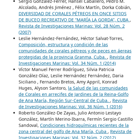
Sergio González-Ferrer, Hansel Caballero, Pedro M.
Alcolado, Andrés Jiménez , Félix Martín, Dorka Cobián,
DIVERSIDAD DE CORALES PÉTREOS EN ONCE SITIOS
DE BUCEO RECREATIVO DE “MARÍA LA GORDA”, CUBA
,
Revista de Investigaciones Marinas: Vol. 28 Núm. 2
(2007)
Leslie Hernández-Fernández, Héctor Salvat-Torres,
Composición, estructura y condición de las
comunidades de corales pétreos y de peces en áereas
protegidas de la provincia Granma, Cuba.
,
Revista de
Investigaciones Marinas: Vol. 34 Núm. 1 (2014)
Víctor Manuel Ferrer Rodríguez, Silvia Patricia
González-Díaz, Leslie Hernández Fernández, Daria
Siciliano , Fernando Bretos, Amy Appril, Konrad
Huges, Alyson Santoro,
la Salud de las comunidades
de Corales en arrecifes de Jardines de la Reina-Golfo
de Ana María, Región Sur-Central de Cuba.
,
Revista
de Investigaciones Marinas: Vol. 36 Núm. 1 (2016)
Roberto González-De Zayas, Julio Antonio Lestayo
González, Martín Merino-Ibarra, Fermín Sergio Castillo
Sandoval,
Condiciones hidroquímicas recientes de la
zona central del golfo de Ana María, Cuba
,
Revista de
Investigaciones Marinas: Vol. 32 Núm. 2 (2012)