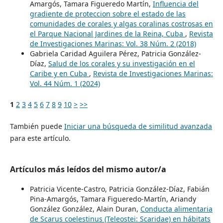
Amargós, Tamara Figueredo Martín,
Influencia del
gradiente de proteccion sobre el estado de las
comunidades de corales y algas coralinas costrosas en
el Parque Nacional Jardines de la Reina, Cuba
,
Revista
de Investigaciones Marinas: Vol. 38 Núm. 2 (2018)
Gabriela Caridad Aguilera Pérez, Patricia González-
Díaz,
Salud de los corales y su investigación en el
Caribe y en Cuba
,
Revista de Investigaciones Marinas:
Vol. 44 Núm. 1 (2024)
1
2
3
4
5
6
7
8
9
10
>
>>
También puede
Iniciar una búsqueda de similitud avanzada
para este artículo.
Artículos más leídos del mismo autor/a
Patricia Vicente-Castro, Patricia González-Díaz, Fabián
Pina-Amargós, Tamara Figueredo-Martín, Ariandy
González González, Alain Duran,
Conducta alimentaria
de Scarus coelestinus (Teleostei: Scaridae) en hábitats