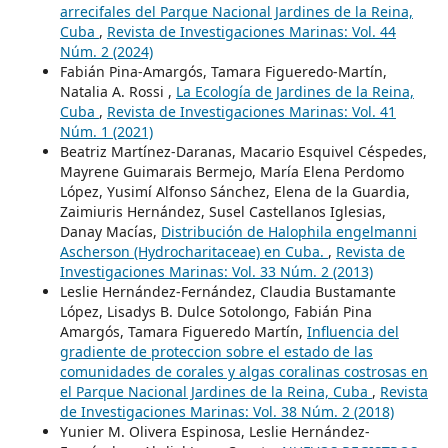
arrecifales del Parque Nacional Jardines de la Reina,
Cuba
,
Revista de Investigaciones Marinas: Vol. 44
Núm. 2 (2024)
Fabián Pina-Amargós, Tamara Figueredo-Martín,
Natalia A. Rossi ,
La Ecología de Jardines de la Reina,
Cuba
,
Revista de Investigaciones Marinas: Vol. 41
Núm. 1 (2021)
Beatriz Martínez-Daranas, Macario Esquivel Céspedes,
Mayrene Guimarais Bermejo, María Elena Perdomo
López, Yusimí Alfonso Sánchez, Elena de la Guardia,
Zaimiuris Hernández, Susel Castellanos Iglesias,
Danay Macías,
Distribución de Halophila engelmanni
Ascherson (Hydrocharitaceae) en Cuba.
,
Revista de
Investigaciones Marinas: Vol. 33 Núm. 2 (2013)
Leslie Hernández-Fernández, Claudia Bustamante
López, Lisadys B. Dulce Sotolongo, Fabián Pina
Amargós, Tamara Figueredo Martín,
Influencia del
gradiente de proteccion sobre el estado de las
comunidades de corales y algas coralinas costrosas en
el Parque Nacional Jardines de la Reina, Cuba
,
Revista
de Investigaciones Marinas: Vol. 38 Núm. 2 (2018)
Yunier M. Olivera Espinosa, Leslie Hernández-