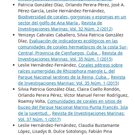
Patricia González-Díaz, Orlando Perera-Pérez, José A.
Pérez-García, Leslie Hernández-Fernández,
Biodiversidad de corales, gorgonias y esponjas en un
sector del golfo de Ana María
,
Revista de
Investigaciones Marinas: Vol. 32 Núm. 2 (2012)
Yenizeys Cabrales Caballero, Silvia Patricia González
Díaz,
Evaluación de indicadores ecológicos en las
comunidades de corales hermatípicos de la costa Sur-
Central, Provincia de Cienfuegos, Cuba.
,
Revista de
Investigaciones Marinas: Vol. 35 Núm. 1 (2015)
Leslie Hernández-Fernández,
Corales pétreos sobre
raíces sumergidas de Rhizophora mangle L. del
Parque Nacional Jardines de la Reina, Cuba.
,
Revista
de Investigaciones Marinas: Vol. 35 Núm. 1 (2015)
Silvia Patricia González-Díaz, Claira Coello Rondón,
Orlando Perera Pérez, Víctor Manuel Ferrer Rodríguez,
Roamsy Volta,
Comunidades de corales en sitios de
buceo del Parque Nacional Marino Punta Francés, Isla
de la Juventud.
,
Revista de Investigaciones Marinas:
Vol. 37 Núm. 1 (2017)
Leslie Hernández-Fernández, Claudia Bustamante
López, Lisadys B. Dulce Sotolongo, Fabián Pina