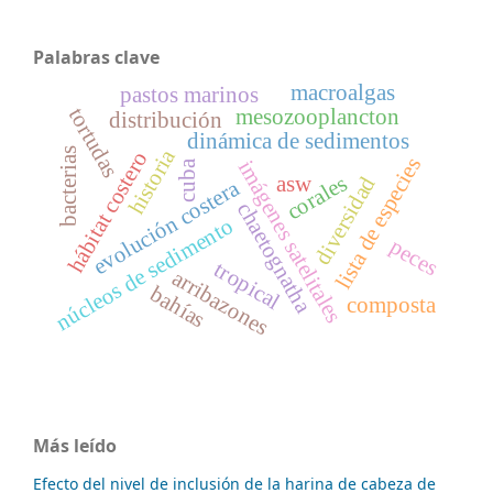
Palabras clave
macroalgas
pastos marinos
tortudas
mesozooplancton
distribución
dinámica de sedimentos
historia
bacterias
hábitat costero
lista de especies
imágenes satelitales
cuba
corales
asw
diversidad
evolución costera
chaetognatha
núcleos de sedimento
peces
tropical
arribazones
bahías
composta
Más leído
Efecto del nivel de inclusión de la harina de cabeza de