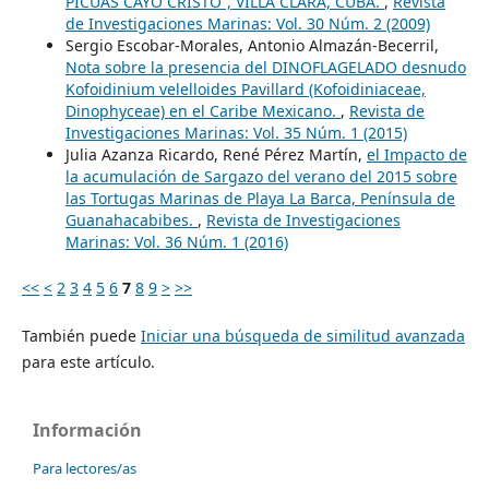
PICÚAS CAYO CRISTO”, VILLA CLARA, CUBA.
,
Revista
de Investigaciones Marinas: Vol. 30 Núm. 2 (2009)
Sergio Escobar-Morales, Antonio Almazán-Becerril,
Nota sobre la presencia del DINOFLAGELADO desnudo
Kofoidinium velelloides Pavillard (Kofoidiniaceae,
Dinophyceae) en el Caribe Mexicano.
,
Revista de
Investigaciones Marinas: Vol. 35 Núm. 1 (2015)
Julia Azanza Ricardo, René Pérez Martín,
el Impacto de
la acumulación de Sargazo del verano del 2015 sobre
las Tortugas Marinas de Playa La Barca, Península de
Guanahacabibes.
,
Revista de Investigaciones
Marinas: Vol. 36 Núm. 1 (2016)
<<
<
2
3
4
5
6
7
8
9
>
>>
También puede
Iniciar una búsqueda de similitud avanzada
para este artículo.
Información
Para lectores/as