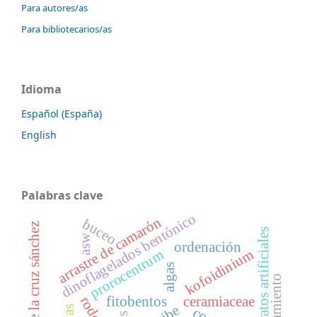
Para autores/as
Para bibliotecarios/as
Idioma
Español (España)
English
Palabras clave
dinoflagelados bentónico
arrastre de camarón
buceo
alfredo de la cruz sánchez
sustratos artificiales
asw
ordenación
kofoidinium
prorocentrum
algas
fitobentos
ceramiaceae