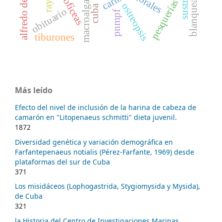
blanqueamiento
rodofíceas
caribe
rayas
corales
macroalgas
pesquerías
ostreopsis
cuba
obituario
pnmpf
tiburones
Más leído
Efecto del nivel de inclusión de la harina de cabeza de
camarón en "Litopenaeus schmitti" dieta juvenil.
1872
Diversidad genética y variación demográfica en
Farfantepenaeus notialis (Pérez-Farfante, 1969) desde
plataformas del sur de Cuba
371
Los misidáceos (Lophogastrida, Stygiomysida y Mysida),
de Cuba
321
la Historia del Centro de Investigaciones Marinas,