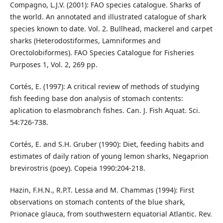
Compagno, L.J.V. (2001): FAO species catalogue. Sharks of
the world. An annotated and illustrated catalogue of shark
species known to date. Vol. 2. Bullhead, mackerel and carpet
sharks (Heterodostiformes, Lamniformes and
Orectolobiformes). FAO Species Catalogue for Fisheries
Purposes 1, Vol. 2, 269 pp.
Cortés, E. (1997): A critical review of methods of studying
fish feeding base don analysis of stomach contents:
aplication to elasmobranch fishes. Can. J. Fish Aquat. Sci.
54:726-738.
Cortés, E. and S.H. Gruber (1990): Diet, feeding habits and
estimates of daily ration of young lemon sharks, Negaprion
brevirostris (poey). Copeia 1990:204-218.
Hazin, F.H.N., R.P.T. Lessa and M. Chammas (1994): First
observations on stomach contents of the blue shark,
Prionace glauca, from southwestern equatorial Atlantic. Rev.