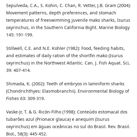
Sepulveda, C.A., S. Kohin, C. Chan, R. Vetter, J.B. Gram (2004):
Movement patterns, depth preferences, and stomach
temperatures of freeswimming juvenile mako sharks, Isurus
oxyrinchus, in the Southern California Bight. Marine Biology
145: 191-199.
Stillwell, C.E. and N.E. Kohler (1982): Food, feeding habits,
and estimates of daily ration of the shortfin mako (Isurus
oxyrinchus) in the Northwest Atlantic. Can. J. Fish Aquat. Sci,
39: 407-414.
Shimada, K. (2002): Teeth of embryos in lamniform sharks
(Chondrichthyes: Elasmobranchii). Environmental Biology of
Fishes 63: 309-319.
Vaske-Jr, T. & G. Ricón-Filho (1998): Conteúdo estomacal dos
tubarões azul (Prionace glauca) e anequim (Isurus
oxyrinchus) em águas oceânicas no sul do Brasil. Rev. Brasil.
Biol., 58(3): 445-452.