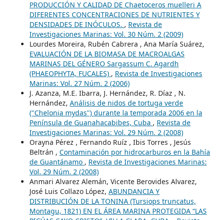
PRODUCCIÓN Y CALIDAD DE Chaetoceros muelleri A
DIFERENTES CONCENTRACIONES DE NUTRIENTES Y
DENSIDADES DE INÓCULOS.
,
Revista de
Investigaciones Marinas: Vol. 30 Núm. 2 (2009)
Lourdes Moreira, Rubén Cabrera , Ana María Suárez,
EVALUACIÓN DE LA BIOMASA DE MACROALGAS
MARINAS DEL GÉNERO Sargassum C. Agardh
(PHAEOPHYTA, FUCALES)
,
Revista de Investigaciones
Marinas: Vol. 27 Núm. 2 (2006)
J. Azanza, M.E. Ibarra, J. Hernández, R. Díaz , N.
Hernández,
Análisis de nidos de tortuga verde
("Chelonia mydas") durante la temporada 2006 en la
Península de Guanahacabibes, Cuba
,
Revista de
Investigaciones Marinas: Vol. 29 Núm. 2 (2008)
Orayna Pérez , Fernando Ruíz , Ibis Torres , Jesús
Beltrán ,
Contaminación por hidrocarburos en la Bahía
de Guantánamo
,
Revista de Investigaciones Marinas:
Vol. 29 Núm. 2 (2008)
Anmari Alvarez Alemán, Vicente Berovides Alvarez,
José Luis Collazo López,
ABUNDANCIA Y
DISTRIBUCIÓN DE LA TONINA (Tursiops truncatus,
Montagu, 1821) EN EL ÁREA MARINA PROTEGIDA “LAS