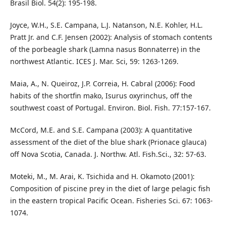
Brasil Biol. 54(2): 195-198.
Joyce, W.H., S.E. Campana, L.J. Natanson, N.E. Kohler, H.L.
Pratt Jr. and C.F. Jensen (2002): Analysis of stomach contents
of the porbeagle shark (Lamna nasus Bonnaterre) in the
northwest Atlantic. ICES J. Mar. Sci, 59: 1263-1269.
Maia, A., N. Queiroz, J.P. Correia, H. Cabral (2006): Food
habits of the shortfin mako, Isurus oxyrinchus, off the
southwest coast of Portugal. Environ. Biol. Fish. 77:157-167.
McCord, M.E. and S.E. Campana (2003): A quantitative
assessment of the diet of the blue shark (Prionace glauca)
off Nova Scotia, Canada. J. Northw. Atl. Fish.Sci., 32: 57-63.
Moteki, M., M. Arai, K. Tsichida and H. Okamoto (2001):
Composition of piscine prey in the diet of large pelagic fish
in the eastern tropical Pacific Ocean. Fisheries Sci. 67: 1063-
1074.