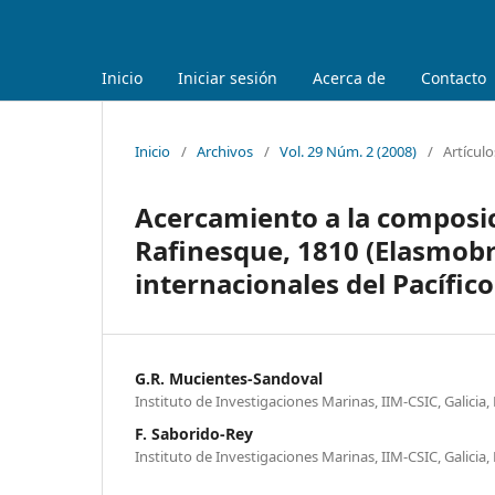
Inicio
Iniciar sesión
Acerca de
Contacto
Inicio
/
Archivos
/
Vol. 29 Núm. 2 (2008)
/
Artículo
Acercamiento a la composic
Rafinesque, 1810 (Elasmobr
internacionales del Pacífico
G.R. Mucientes-Sandoval
Instituto de Investigaciones Marinas, IIM-CSIC, Galicia
F. Saborido-Rey
Instituto de Investigaciones Marinas, IIM-CSIC, Galicia