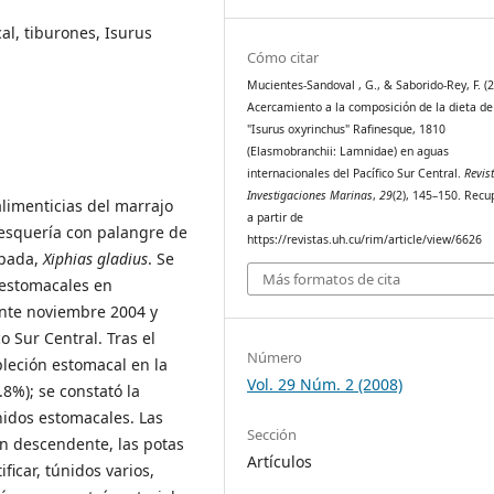
al, tiburones, Isurus
Cómo citar
Mucientes-Sandoval , G., & Saborido-Rey, F. (2
Acercamiento a la composición de la dieta de
"Isurus oxyrinchus" Rafinesque, 1810
(Elasmobranchii: Lamnidae) en aguas
internacionales del Pacífico Sur Central.
Revis
Investigaciones Marinas
,
29
(2), 145–150. Rec
alimenticias del marrajo
a partir de
pesquería con palangre de
https://revistas.uh.cu/rim/article/view/6626
spada,
Xiphias gladius
. Se
Más formatos de cita
estomacales en
rante noviembre 2004 y
o Sur Central. Tras el
Número
pleción estomacal en la
Vol. 29 Núm. 2 (2008)
.8%); se constató la
nidos estomacales. Las
Sección
n descendente, las potas
Artículos
ficar, túnidos varios,