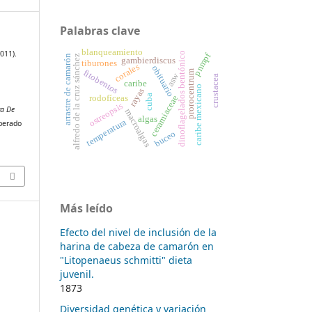
Palabras clave
blanqueamiento
011).
dinoflagelados bentónico
pnmpf
arrastre de camarón
alfredo de la cruz sánchez
gambierdiscus
tiburones
corales
obituario
fitobentos
prorocentrum
asw
crustacea
caribe
caribe mexicano
rayas
cuba
rodofíceas
ceramiaceae
ostreopsis
ta De
macroalgas
algas
temperatura
uperado
buceo
Más leído
Efecto del nivel de inclusión de la
harina de cabeza de camarón en
"Litopenaeus schmitti" dieta
juvenil.
1873
Diversidad genética y variación