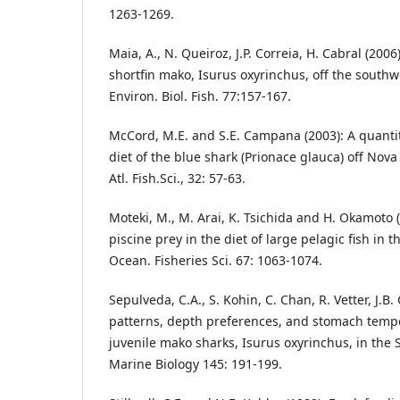
1263-1269.
Maia, A., N. Queiroz, J.P. Correia, H. Cabral (2006
shortfin mako, Isurus oxyrinchus, off the southw
Environ. Biol. Fish. 77:157-167.
McCord, M.E. and S.E. Campana (2003): A quanti
diet of the blue shark (Prionace glauca) off Nova
Atl. Fish.Sci., 32: 57-63.
Moteki, M., M. Arai, K. Tsichida and H. Okamoto 
piscine prey in the diet of large pelagic fish in t
Ocean. Fisheries Sci. 67: 1063-1074.
Sepulveda, C.A., S. Kohin, C. Chan, R. Vetter, J.
patterns, depth preferences, and stomach temp
juvenile mako sharks, Isurus oxyrinchus, in the 
Marine Biology 145: 191-199.