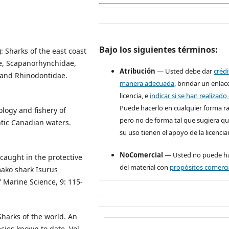
Bajo los siguientes términos:
: Sharks of the east coast
ae, Scapanorhynchidae,
Atribución
— Usted debe dar
créd
e and Rhinodontidae.
manera adecuada
, brindar un enlace
licencia, e
indicar si se han realizad
Puede hacerlo en cualquier forma r
ology and fishery of
pero no de forma tal que sugiera qu
ntic Canadian waters.
su uso tienen el apoyo de la licencia
NoComercial
— Usted no puede ha
s caught in the protective
del material con
propósitos comerci
 mako shark Isurus
f Marine Science, 9: 115-
Sharks of the world. An
cies known to date. Vol.