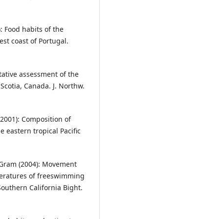
): Food habits of the
est coast of Portugal.
tative assessment of the
 Scotia, Canada. J. Northw.
(2001): Composition of
he eastern tropical Pacific
B. Gram (2004): Movement
eratures of freeswimming
Southern California Bight.