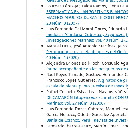
Revista de Investigaciones Marinas: Vol. 2
Lourdes Pérez-Jar, Laida Ramos, Elena Palac
ESPERMÁTICA EN LANGOSTINOS BLANCOS D
MACHOS ADULTOS DURANTE CONTINUO A
28 Núm. 3 (2007)
Luis Fernando Del Moral-Flores, Eduardo Ló
medusas (Cnidaria: Cubozoa y Scyphozoa) 
Investigaciones Marinas: Vol. 40 Núm. 2 (2
Manuel Ortiz, José Antonio Martínez, Jai
Peracarida), en la dieta de peces del Golf
40 Núm. 1 (2020)
Alejandra Briones Bell-lloch, Consuelo Ag
fauna acompañante en las pesquerías de
Raúl Reyes-Tisnado, Gustavo Hernández-Ca
Francisco López Gutiérrez,
Alginatos de gr
escala de planta piloto
,
Revista de Investi
Rafael Curbelo, Sylvia Leal, Nayibis Núñe
DE CAMARÓN Litopenaeus schmitti CON
Marinas: Vol. 27 Núm. 3 (2006)
Luis Fernando Torres-Cabrera, Manuel Jes
García-Nolazco, Odette González Aportela
Bahía de Coishco, Perú
,
Revista de Invest
Leonardo Ibarra-Castro, Martín Omar Ocho