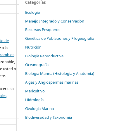
Categorías
Ecología
Manejo Integrado y Conservación
Recursos Pesqueros
Genética de Poblaciones y Filogeografía
ito de
Nutrición
 a la
o cambios
.
Biología Reproductiva
azonable,
Oceanografía
e usted o
Biologia Marina (Histología y Anatomía)
nte.
Algas y Angiospermas marinas
cer uso
Maricultivo
ales
.
Hidrología
Geología Marina
Biodiversidad y Taxonomía