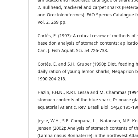
2. Bullhead, mackerel and carpet sharks (Heter
and Orectolobiformes). FAO Species Catalogue fo
Vol. 2, 269 pp.
Cortés, E. (1997): A critical review of methods of
base don analysis of stomach contents: aplicati
Can. J. Fish Aquat. Sci. 54:726-738.
Cortés, E. and S.H. Gruber (1990): Diet, feeding 
daily ration of young lemon sharks, Negaprion br
1990:204-218.
Hazin, F.H.N., R.P.T. Lessa and M. Chammas (1994
stomach contents of the blue shark, Prionace g
equatorial Atlantic. Rev. Brasil Biol. 54(2): 195-19
Joyce, W.H., S.E. Campana, L.J. Natanson, N.E. Kohl
Jensen (2002): Analysis of stomach contents of 
(Lamna nasus Bonnaterre) in the northwest Atlanti