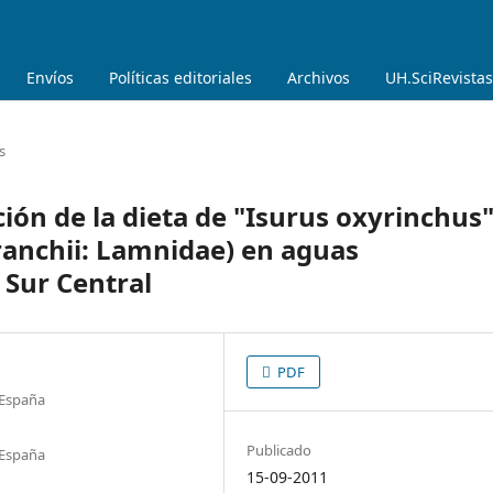
Envíos
Políticas editoriales
Archivos
UH.SciRevistas
s
ión de la dieta de "Isurus oxyrinchus
anchii: Lamnidae) en aguas
 Sur Central
PDF
, España
Publicado
, España
15-09-2011