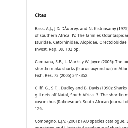
Citas
Bass, A.J., J.D. DÁubrey, and N. Kistnasamy (1975)
of southern Africa. IV. The families Odontaspid
Isuridae, Cetorhinidae, Alopidae, Orectolobida
Invest. Rep. 39, 102 pp.
Campana, S.E., L. Marks y W. Joyce (2005): The bi
shortfin mako sharks (Isurus oxyrinchus) in Atla
Fish. Res. 73 (2005) 341-352.
Cliff, G., S.F.J. Dudley and B. Davis (1990): Shark
gill nets off Natal, South Africa. 3. The shortfin
oxyrinchus (Rafinesque). South African Journal o
126.
Compagno, L.J.V. (2001): FAO species catalogue. 
annotated and illustrated catalogue of shark spe