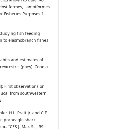
odostiformes, Lamniformes
r Fisheries Purposes 1,
 studying fish feeding
on to elasmobranch fishes.
habits and estimates of
evirostris (poey). Copeia
): First observations on
lauca, from southwestern
8.
er, H.L. Pratt Jr. and C.F.
the porbeagle shark
c. ICES J. Mar. Sci, 59: