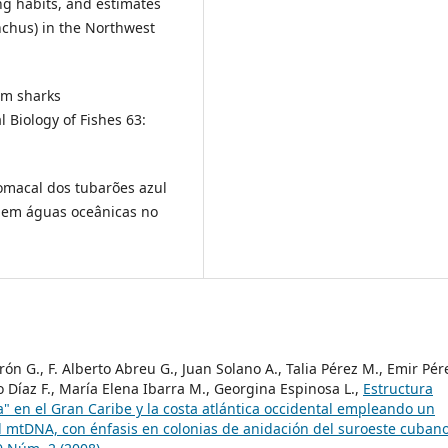
ing habits, and estimates
inchus) in the Northwest
rm sharks
 Biology of Fishes 63:
stomacal dos tubarões azul
) em águas oceânicas no
rón G., F. Alberto Abreu G., Juan Solano A., Talia Pérez M., Emir Pér
io Díaz F., María Elena Ibarra M., Georgina Espinosa L.,
Estructura
" en el Gran Caribe y la costa atlántica occidental empleando un
el mtDNA, con énfasis en colonias de anidación del suroeste cuban