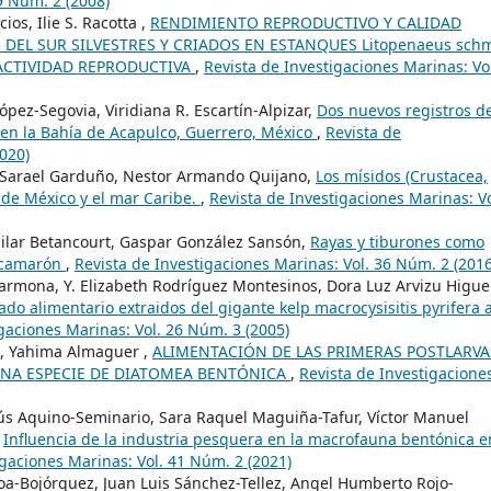
9 Núm. 2 (2008)
ios, Ilie S. Racotta ,
RENDIMIENTO REPRODUCTIVO Y CALIDAD
EL SUR SILVESTRES Y CRIADOS EN ESTANQUES Litopenaeus schmi
CTIVIDAD REPRODUCTIVA
,
Revista de Investigaciones Marinas: Vo
pez-Segovia, Viridiana R. Escartín-Alpizar,
Dos nuevos registros d
en la Bahía de Acapulco, Guerrero, México
,
Revista de
020)
ro Sarael Garduño, Nestor Armando Quijano,
Los mísidos (Crustacea,
o de México y el mar Caribe.
,
Revista de Investigaciones Marinas: Vo
uilar Betancourt, Gaspar González Sansón,
Rayas y tiburones como
 camarón
,
Revista de Investigaciones Marinas: Vol. 36 Núm. 2 (2016
rmona, Y. Elizabeth Rodríguez Montesinos, Dora Luz Arvizu Higue
ado alimentario extraidos del gigante kelp macrocysisitis pyrifera 
gaciones Marinas: Vol. 26 Núm. 3 (2005)
z , Yahima Almaguer ,
ALIMENTACIÓN DE LAS PRIMERAS POSTLARVA
 UNA ESPECIE DE DIATOMEA BENTÓNICA
,
Revista de Investigacione
ús Aquino-Seminario, Sara Raquel Maguiña-Tafur, Víctor Manuel
,
Influencia de la industria pesquera en la macrofauna bentónica e
igaciones Marinas: Vol. 41 Núm. 2 (2021)
a-Bojórquez, Juan Luis Sánchez-Tellez, Angel Humberto Rojo-