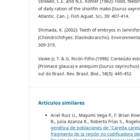
Stillwell, C.E. and N.E. Kohler (1982): Food, feed
of daily ration of the shortfin mako (Isurus oxyr
Atlantic. Can. J. Fish Aquat. Sci, 39: 407-414.
Shimada, K. (2002): Teeth of embryos in lamnifo
(Chondrichthyes: Elasmobranchii). Environmental
309-319.
Vaske-Jr, T. & G. Ricón-Filho (1998): Conteúdo e
(Prionace glauca) e anequim (Isurus oxyrinchus
sul do Brasil. Rev. Brasil. Biol., 58(3): 445-452.
Artículos similares
Ariel Ruiz U., Mayumi Vega P., F. Brian Rive
B., Julia Azanza R., Roberto Frías S., Rogel
genética de poblaciones de "Caretta careta
fragmento de la región no codificadora d