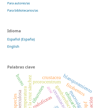
Para autores/as
Para bibliotecarios/as
Idioma
Español (España)
English
Palabras clave
blanqueamiento
buceo
crustacea
alfredo de la cruz sánchez
prorocentrum
fitobentos
gambierdiscus
tiburones
asw
temperatura
ceramiaceae
macroalgas
obituario
rodofíceas