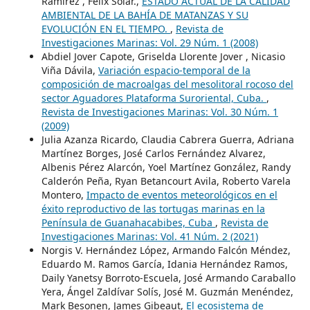
Ramírez , Félix Solar.,
ESTADO ACTUAL DE LA CALIDAD
AMBIENTAL DE LA BAHÍA DE MATANZAS Y SU
EVOLUCIÓN EN EL TIEMPO.
,
Revista de
Investigaciones Marinas: Vol. 29 Núm. 1 (2008)
Abdiel Jover Capote, Griselda Llorente Jover , Nicasio
Viña Dávila,
Variación espacio-temporal de la
composición de macroalgas del mesolitoral rocoso del
sector Aguadores Plataforma Suroriental, Cuba.
,
Revista de Investigaciones Marinas: Vol. 30 Núm. 1
(2009)
Julia Azanza Ricardo, Claudia Cabrera Guerra, Adriana
Martínez Borges, José Carlos Fernández Alvarez,
Albenis Pérez Alarcón, Yoel Martínez González, Randy
Calderón Peña, Ryan Betancourt Avila, Roberto Varela
Montero,
Impacto de eventos meteorológicos en el
éxito reproductivo de las tortugas marinas en la
Península de Guanahacabibes, Cuba
,
Revista de
Investigaciones Marinas: Vol. 41 Núm. 2 (2021)
Norgis V. Hernández López, Armando Falcón Méndez,
Eduardo M. Ramos García, Idania Hernández Ramos,
Daily Yanetsy Borroto-Escuela, José Armando Caraballo
Yera, Ángel Zaldívar Solís, José M. Guzmán Menéndez,
Mark Besonen, James Gibeaut,
El ecosistema de