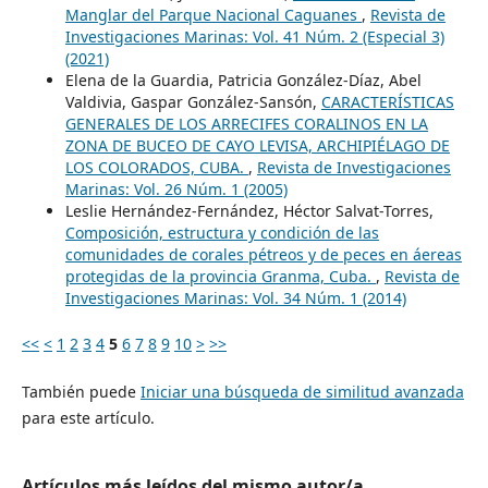
Manglar del Parque Nacional Caguanes
,
Revista de
Investigaciones Marinas: Vol. 41 Núm. 2 (Especial 3)
(2021)
Elena de la Guardia, Patricia González-Díaz, Abel
Valdivia, Gaspar González-Sansón,
CARACTERÍSTICAS
GENERALES DE LOS ARRECIFES CORALINOS EN LA
ZONA DE BUCEO DE CAYO LEVISA, ARCHIPIÉLAGO DE
LOS COLORADOS, CUBA.
,
Revista de Investigaciones
Marinas: Vol. 26 Núm. 1 (2005)
Leslie Hernández-Fernández, Héctor Salvat-Torres,
Composición, estructura y condición de las
comunidades de corales pétreos y de peces en áereas
protegidas de la provincia Granma, Cuba.
,
Revista de
Investigaciones Marinas: Vol. 34 Núm. 1 (2014)
<<
<
1
2
3
4
5
6
7
8
9
10
>
>>
También puede
Iniciar una búsqueda de similitud avanzada
para este artículo.
Artículos más leídos del mismo autor/a