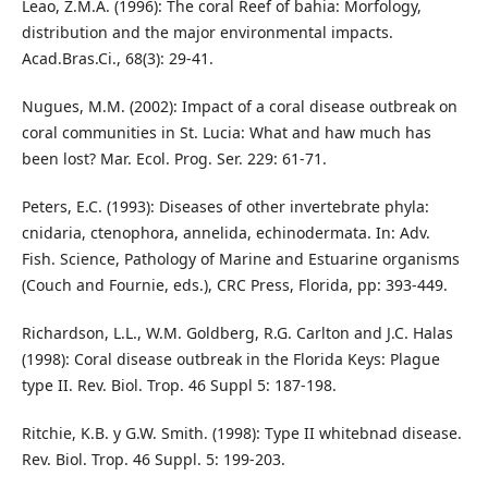
Leao, Z.M.A. (1996): The coral Reef of bahia: Morfology,
distribution and the major environmental impacts.
Acad.Bras.Ci., 68(3): 29-41.
Nugues, M.M. (2002): Impact of a coral disease outbreak on
coral communities in St. Lucia: What and haw much has
been lost? Mar. Ecol. Prog. Ser. 229: 61-71.
Peters, E.C. (1993): Diseases of other invertebrate phyla:
cnidaria, ctenophora, annelida, echinodermata. In: Adv.
Fish. Science, Pathology of Marine and Estuarine organisms
(Couch and Fournie, eds.), CRC Press, Florida, pp: 393-449.
Richardson, L.L., W.M. Goldberg, R.G. Carlton and J.C. Halas
(1998): Coral disease outbreak in the Florida Keys: Plague
type II. Rev. Biol. Trop. 46 Suppl 5: 187-198.
Ritchie, K.B. y G.W. Smith. (1998): Type II whitebnad disease.
Rev. Biol. Trop. 46 Suppl. 5: 199-203.