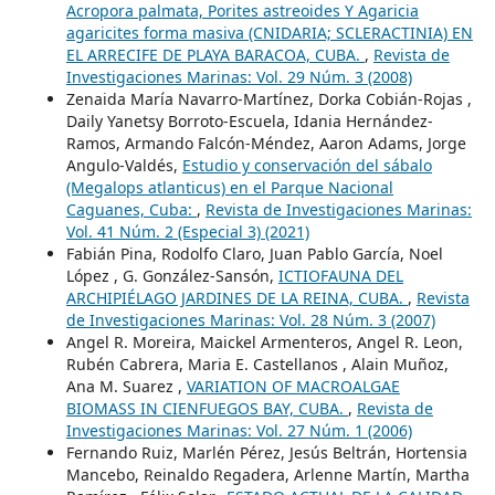
Acropora palmata, Porites astreoides Y Agaricia
agaricites forma masiva (CNIDARIA; SCLERACTINIA) EN
EL ARRECIFE DE PLAYA BARACOA, CUBA.
,
Revista de
Investigaciones Marinas: Vol. 29 Núm. 3 (2008)
Zenaida María Navarro-Martínez, Dorka Cobián-Rojas ,
Daily Yanetsy Borroto-Escuela, Idania Hernández-
Ramos, Armando Falcón-Méndez, Aaron Adams, Jorge
Angulo-Valdés,
Estudio y conservación del sábalo
(Megalops atlanticus) en el Parque Nacional
Caguanes, Cuba:
,
Revista de Investigaciones Marinas:
Vol. 41 Núm. 2 (Especial 3) (2021)
Fabián Pina, Rodolfo Claro, Juan Pablo García, Noel
López , G. González-Sansón,
ICTIOFAUNA DEL
ARCHIPIÉLAGO JARDINES DE LA REINA, CUBA.
,
Revista
de Investigaciones Marinas: Vol. 28 Núm. 3 (2007)
Angel R. Moreira, Maickel Armenteros, Angel R. Leon,
Rubén Cabrera, Maria E. Castellanos , Alain Muñoz,
Ana M. Suarez ,
VARIATION OF MACROALGAE
BIOMASS IN CIENFUEGOS BAY, CUBA.
,
Revista de
Investigaciones Marinas: Vol. 27 Núm. 1 (2006)
Fernando Ruiz, Marlén Pérez, Jesús Beltrán, Hortensia
Mancebo, Reinaldo Regadera, Arlenne Martín, Martha