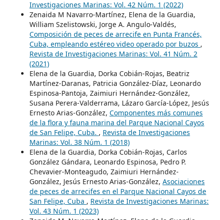
Investigaciones Marinas: Vol. 42 Núm. 1 (2022)
Zenaida M Navarro-Martínez, Elena de la Guardia,
William Szelistowski, Jorge A. Angulo-Valdés,
Composición de peces de arrecife en Punta Francés,
Cuba, empleando estéreo video operado por buzos
,
Revista de Investigaciones Marinas: Vol. 41 Núm. 2
(2021)
Elena de la Guardia, Dorka Cobián-Rojas, Beatriz
Martínez-Daranas, Patricia González-Díaz, Leonardo
Espinosa-Pantoja, Zaimiuri Hernández-González,
Susana Perera-Valderrama, Lázaro García-López, Jesús
Ernesto Arias-González,
Componentes más comunes
de la flora y fauna marina del Parque Nacional Cayos
de San Felipe, Cuba.
,
Revista de Investigaciones
Marinas: Vol. 38 Núm. 1 (2018)
Elena de la Guardia, Dorka Cobián-Rojas, Carlos
González Gándara, Leonardo Espinosa, Pedro P.
Chevavier-Monteagudo, Zaimiuri Hernández-
González, Jesús Ernesto Arias-González,
Asociaciones
de peces de arrecifes en el Parque Nacional Cayos de
San Felipe, Cuba
,
Revista de Investigaciones Marinas:
Vol. 43 Núm. 1 (2023)