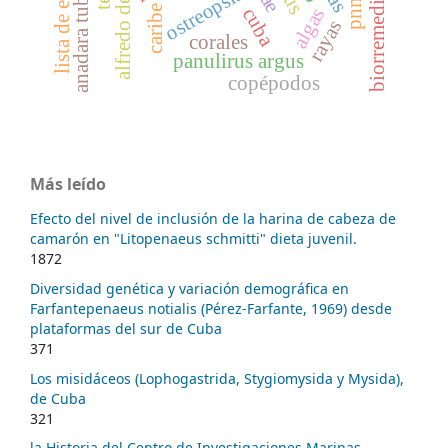
anadara tuberculosa
lista de especies
biorremediación
pnmpf
ostreopsis
caribe
algas
cuba
rayas
corales
panulirus argus
copépodos
Más leído
Efecto del nivel de inclusión de la harina de cabeza de
camarón en "Litopenaeus schmitti" dieta juvenil.
1872
Diversidad genética y variación demográfica en
Farfantepenaeus notialis (Pérez-Farfante, 1969) desde
plataformas del sur de Cuba
371
Los misidáceos (Lophogastrida, Stygiomysida y Mysida),
de Cuba
321
la Historia del Centro de Investigaciones Marinas,