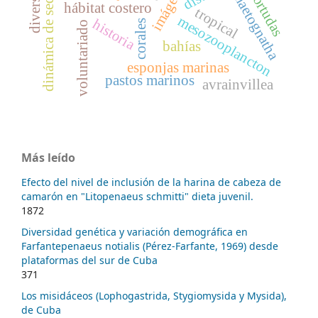
dinámica de sedimentos
diversidad
chaetognatha
tortudas
hábitat costero
tropical
mesozooplancton
historia
corales
voluntariado
bahías
esponjas marinas
pastos marinos
avrainvillea
Más leído
Efecto del nivel de inclusión de la harina de cabeza de
camarón en "Litopenaeus schmitti" dieta juvenil.
1872
Diversidad genética y variación demográfica en
Farfantepenaeus notialis (Pérez-Farfante, 1969) desde
plataformas del sur de Cuba
371
Los misidáceos (Lophogastrida, Stygiomysida y Mysida),
de Cuba