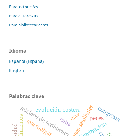
Para lectores/as
Para autores/as
Para bibliotecarios/as
Idioma
Español (España)
English
Palabras clave
imágenes satelitales
núcleos de sedimento
composta
evolución costera
asw
peces
cuba
macroalgas
distribución