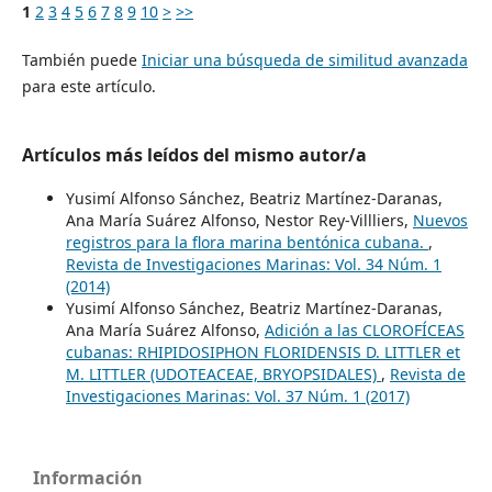
1
2
3
4
5
6
7
8
9
10
>
>>
También puede
Iniciar una búsqueda de similitud avanzada
para este artículo.
Artículos más leídos del mismo autor/a
Yusimí Alfonso Sánchez, Beatriz Martínez-Daranas,
Ana María Suárez Alfonso, Nestor Rey-Villliers,
Nuevos
registros para la flora marina bentónica cubana.
,
Revista de Investigaciones Marinas: Vol. 34 Núm. 1
(2014)
Yusimí Alfonso Sánchez, Beatriz Martínez-Daranas,
Ana María Suárez Alfonso,
Adición a las CLOROFÍCEAS
cubanas: RHIPIDOSIPHON FLORIDENSIS D. LITTLER et
M. LITTLER (UDOTEACEAE, BRYOPSIDALES)
,
Revista de
Investigaciones Marinas: Vol. 37 Núm. 1 (2017)
Información