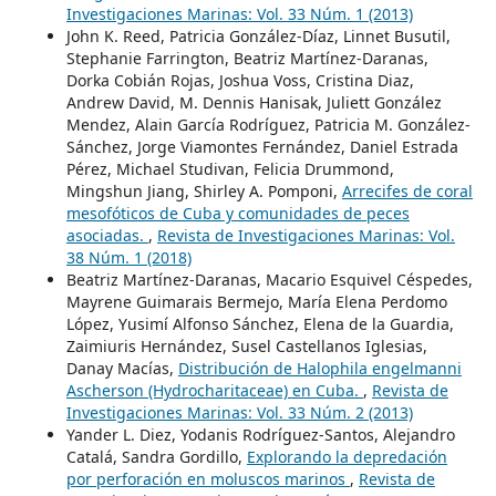
Investigaciones Marinas: Vol. 33 Núm. 1 (2013)
John K. Reed, Patricia González-Díaz, Linnet Busutil,
Stephanie Farrington, Beatriz Martínez-Daranas,
Dorka Cobián Rojas, Joshua Voss, Cristina Diaz,
Andrew David, M. Dennis Hanisak, Juliett González
Mendez, Alain García Rodríguez, Patricia M. González-
Sánchez, Jorge Viamontes Fernández, Daniel Estrada
Pérez, Michael Studivan, Felicia Drummond,
Mingshun Jiang, Shirley A. Pomponi,
Arrecifes de coral
mesofóticos de Cuba y comunidades de peces
asociadas.
,
Revista de Investigaciones Marinas: Vol.
38 Núm. 1 (2018)
Beatriz Martínez-Daranas, Macario Esquivel Céspedes,
Mayrene Guimarais Bermejo, María Elena Perdomo
López, Yusimí Alfonso Sánchez, Elena de la Guardia,
Zaimiuris Hernández, Susel Castellanos Iglesias,
Danay Macías,
Distribución de Halophila engelmanni
Ascherson (Hydrocharitaceae) en Cuba.
,
Revista de
Investigaciones Marinas: Vol. 33 Núm. 2 (2013)
Yander L. Diez, Yodanis Rodríguez-Santos, Alejandro
Catalá, Sandra Gordillo,
Explorando la depredación
por perforación en moluscos marinos
,
Revista de