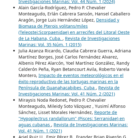
Investigaciones Marinas: Vol. 44 Núm. 1 (2024)
Alain García-Rodríguez, Pedro P. Chevalier
Monteagudo, Erlán Cabrera Sansón, Hansel Caballero
Aragón, Jorge Luis Hernández López,
Densidad y
Biomasa de Pterois volitans/miles
(Teleostei:Scorpaenidae) en arrecifes del Litoral Oeste
de La Habana, Cuba.
,
Revista de Investigaciones
Marinas: Vol. 35 Núm. 1 (2015)
Julia Azanza Ricardo, Claudia Cabrera Guerra, Adriana
Martínez Borges, José Carlos Fernández Alvarez,
Albenis Pérez Alarcón, Yoel Martínez González, Randy
Calderón Peña, Ryan Betancourt Avila, Roberto Varela
Montero,
Impacto de eventos meteorológicos en el
éxito reproductivo de las tortugas marinas en la
Península de Guanahacabibes, Cuba
,
Revista de
Investigaciones Marinas: Vol. 41 Núm. 2 (2021)
Miraysis Noda Redonet, Pedro P. Chevalier
Monteagudo, Mileidy Soto Vázquez , Yusimí Alfonso
Sánchez, Lisset Morales Hernández,
Reporte de
"Hypoplectrus randallorum" (Pisces: Serranidae) en
aguas cubanas
,
Revista de Investigaciones Marinas:
Vol. 41 Núm. 1 (2021)
Ariel Ruiz U., Emir Pérez B., Frander Brian Riverón G.,