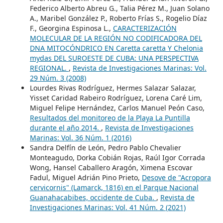
Federico Alberto Abreu G., Talia Pérez M., Juan Solano
A., Maribel González P., Roberto Frías S., Rogelio Díaz
F., Georgina Espinosa L.,
CARACTERIZACIÓN
MOLECULAR DE LA REGIÓN NO CODIFICADORA DEL
DNA MITOCÓNDRICO EN Caretta caretta Y Chelonia
mydas DEL SUROESTE DE CUBA: UNA PERSPECTIVA
REGIONAL.
,
Revista de Investigaciones Marinas: Vol.
29 Núm. 3 (2008)
Lourdes Rivas Rodríguez, Hermes Salazar Salazar,
Yisset Caridad Rabeiro Rodríguez, Lorena Caré Lim,
Miguel Felipe Hernández, Carlos Manuel Peón Caso,
Resultados del monitoreo de la Playa La Puntilla
durante el año 2014.
,
Revista de Investigaciones
Marinas: Vol. 36 Núm. 1 (2016)
Sandra Delfín de León, Pedro Pablo Chevalier
Monteagudo, Dorka Cobián Rojas, Raúl Igor Corrada
Wong, Hansel Caballero Aragón, Ximena Escovar
Fadul, Miguel Adrián Pino Prieto,
Desove de "Acropora
cervicornis" (Lamarck, 1816) en el Parque Nacional
Guanahacabibes, occidente de Cuba.
,
Revista de
Investigaciones Marinas: Vol. 41 Núm. 2 (2021)