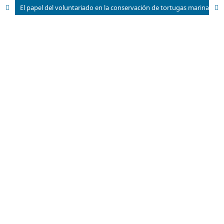
El papel del voluntariado en la conservación de tortugas marinas en la Península de Guanahacabibes, Cuba.