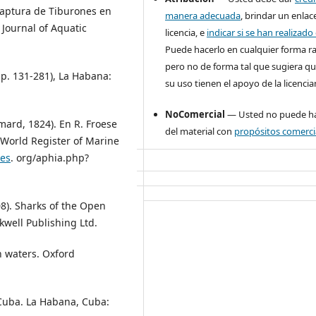
. Captura de Tiburones en
manera adecuada
, brindar un enlace
 Journal of Aquatic
licencia, e
indicar si se han realizad
Puede hacerlo en cualquier forma r
pero no de forma tal que sugiera qu
pp. 131-281), La Habana:
su uso tienen el apoyo de la licencia
NoComercial
— Usted no puede ha
imard, 1824). En R. Froese
del material con
propósitos comerci
 World Register of Marine
ies
. org/aphia.php?
008). Sharks of the Open
kwell Publishing Ltd.
an waters. Oxford
e Cuba. La Habana, Cuba: