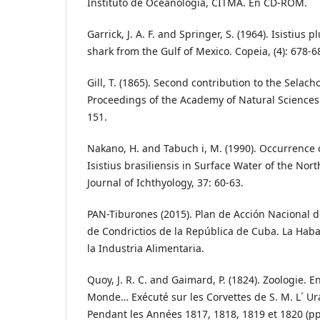
Instituto de Oceanología, CITMA. En CD-ROM.
Garrick, J. A. F. and Springer, S. (1964). Isistius
shark from the Gulf of Mexico. Copeia, (4): 678-6
Gill, T. (1865). Second contribution to the Selacho
Proceedings of the Academy of Natural Sciences 
151.
Nakano, H. and Tabuch i, M. (1990). Occurrence 
Isistius brasiliensis in Surface Water of the Nor
Journal of Ichthyology, 37: 60-63.
PAN-Tiburones (2015). Plan de Acción Nacional 
de Condrictios de la República de Cuba. La Haba
la Industria Alimentaria.
Quoy, J. R. C. and Gaimard, P. (1824). Zoologie. 
Monde… Exécuté sur les Corvettes de S. M. L´ Ur
Pendant les Années 1817, 1818, 1819 et 1820 (pp.