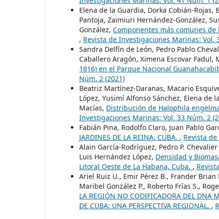
Investigaciones Marinas: Vol. 41 Núm. 1 (2
Elena de la Guardia, Dorka Cobián-Rojas, 
Pantoja, Zaimiuri Hernández-González, Sus
González,
Componentes más comunes de la 
,
Revista de Investigaciones Marinas: Vol. 
Sandra Delfín de León, Pedro Pablo Cheva
Caballero Aragón, Ximena Escovar Fadul, M
1816) en el Parque Nacional Guanahacabi
Núm. 2 (2021)
Beatriz Martínez-Daranas, Macario Esqui
López, Yusimí Alfonso Sánchez, Elena de l
Macías,
Distribución de Halophila engelm
Investigaciones Marinas: Vol. 33 Núm. 2 (2
Fabián Pina, Rodolfo Claro, Juan Pablo Gar
JARDINES DE LA REINA, CUBA.
,
Revista de
Alain García-Rodríguez, Pedro P. Chevalie
Luis Hernández López,
Densidad y Biomasa 
Litoral Oeste de La Habana, Cuba.
,
Revist
Ariel Ruiz U., Emir Pérez B., Frander Brian
Maribel González P., Roberto Frías S., Roge
LA REGIÓN NO CODIFICADORA DEL DNA MI
DE CUBA: UNA PERSPECTIVA REGIONAL.
,
R