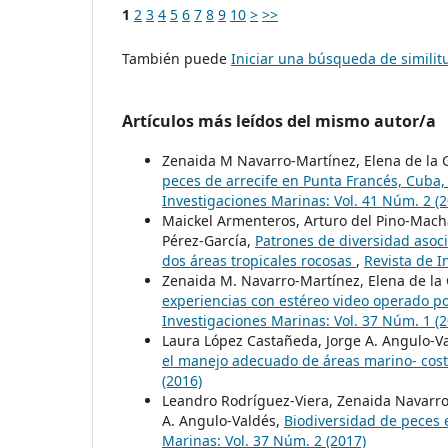
1
2
3
4
5
6
7
8
9
10
>
>>
También puede
Iniciar una búsqueda de simili
Artículos más leídos del mismo autor/a
Zenaida M Navarro-Martínez, Elena de la G
peces de arrecife en Punta Francés, Cuba
Investigaciones Marinas: Vol. 41 Núm. 2 (2
Maickel Armenteros, Arturo del Pino-Macha
Pérez-García,
Patrones de diversidad asoc
dos áreas tropicales rocosas
,
Revista de I
Zenaida M. Navarro-Martínez, Elena de la 
experiencias con estéreo video operado p
Investigaciones Marinas: Vol. 37 Núm. 1 (2
Laura López Castañeda, Jorge A. Angulo-V
el manejo adecuado de áreas marino- cos
(2016)
Leandro Rodríguez-Viera, Zenaida Navarro-
A. Angulo-Valdés,
Biodiversidad de peces
Marinas: Vol. 37 Núm. 2 (2017)