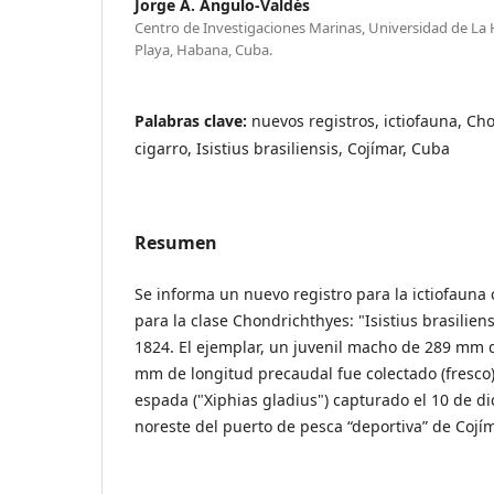
Jorge A. Angulo-Valdés
Centro de Investigaciones Marinas, Universidad de La 
Playa, Habana, Cuba.
Palabras clave:
nuevos registros, ictiofauna, Ch
cigarro, Isistius brasiliensis, Cojímar, Cuba
Resumen
Se informa un nuevo registro para la ictiofaun
para la clase Chondrichthyes: "Isistius brasilie
1824. El ejemplar, un juvenil macho de 289 mm d
mm de longitud precaudal fue colectado (fresco
espada ("Xiphias gladius") capturado el 10 de di
noreste del puerto de pesca “deportiva” de Cojí