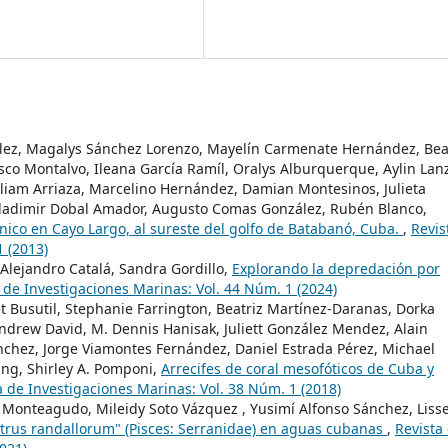
lez, Magalys Sánchez Lorenzo, Mayelín Carmenate Hernández, Bea
isco Montalvo, Ileana García Ramíl, Oralys Alburquerque, Aylin Lan
Liliam Arriaza, Marcelino Hernández, Damian Montesinos, Julieta
Vladimir Dobal Amador, Augusto Comas González, Rubén Blanco,
ónico en Cayo Largo, al sureste del golfo de Batabanó, Cuba.
,
Revis
1 (2013)
 Alejandro Catalá, Sandra Gordillo,
Explorando la depredación por
 de Investigaciones Marinas: Vol. 44 Núm. 1 (2024)
et Busutil, Stephanie Farrington, Beatriz Martínez-Daranas, Dorka
Andrew David, M. Dennis Hanisak, Juliett González Mendez, Alain
nchez, Jorge Viamontes Fernández, Daniel Estrada Pérez, Michael
ng, Shirley A. Pomponi,
Arrecifes de coral mesofóticos de Cuba y
a de Investigaciones Marinas: Vol. 38 Núm. 1 (2018)
 Monteagudo, Mileidy Soto Vázquez , Yusimí Alfonso Sánchez, Liss
trus randallorum" (Pisces: Serranidae) en aguas cubanas
,
Revista