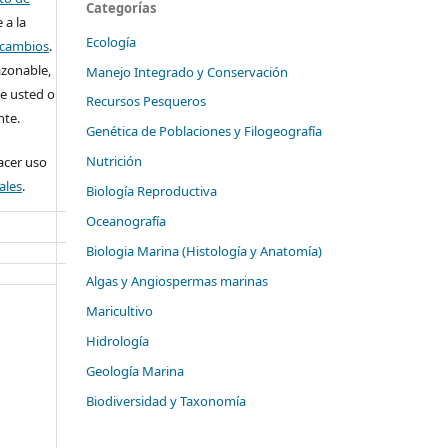
Categorías
 a la
Ecología
o cambios
.
azonable,
Manejo Integrado y Conservación
e usted o
Recursos Pesqueros
nte.
Genética de Poblaciones y Filogeografía
Nutrición
cer uso
ales
.
Biología Reproductiva
Oceanografía
Biologia Marina (Histología y Anatomía)
Algas y Angiospermas marinas
Maricultivo
Hidrología
Geología Marina
Biodiversidad y Taxonomía