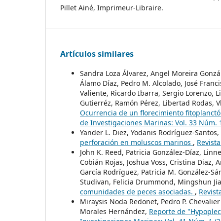
Pillet Ainé, Imprimeur-Libraire.
Artículos similares
Sandra Loza Álvarez, Angel Moreira Gonzá
Álamo Díaz, Pedro M. Alcolado, José Franc
Valiente, Ricardo Ibarra, Sergio Lorenzo, 
Gutierréz, Ramón Pérez, Libertad Rodas, 
Ocurrencia de un florecimiento fitoplanct
de Investigaciones Marinas: Vol. 33 Núm. 
Yander L. Diez, Yodanis Rodríguez-Santos,
perforación en moluscos marinos
,
Revista
John K. Reed, Patricia González-Díaz, Linn
Cobián Rojas, Joshua Voss, Cristina Diaz, 
García Rodríguez, Patricia M. González-Sá
Studivan, Felicia Drummond, Mingshun Jia
comunidades de peces asociadas.
,
Revist
Miraysis Noda Redonet, Pedro P. Chevalier
Morales Hernández,
Reporte de "Hypoplec