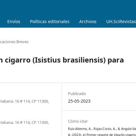
Envíos
Políticas editoriales
Archivos
UH.SciRevistas
aciones Breves
 cigarro (Isistius brasiliensis) para
Publicado
25-05-2023
Habana. 16 # 114, CP 11300,
Cómo citar
Habana. 16 # 114, CP 11300,
Ruiz-Abierno, A., Rojas-Corzo, A., & Angulo-Val
A. (2023). el Primer reporte de tiburón cigarro