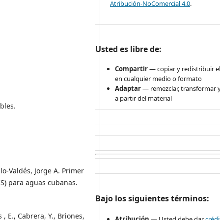
Atribución-NoComercial 4.0
.
Usted es libre de:
Compartir
— copiar y redistribuir e
en cualquier medio o formato
Adaptar
— remezclar, transformar y
a partir del material
bles.
lo-Valdés, Jorge A. Primer
IS) para aguas cubanas.
Bajo los siguientes términos:
 , E., Cabrera, Y., Briones,
Atribución
— Usted debe dar
créd