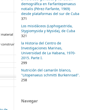
demográfica en Farfantepenaeus
notialis (Pérez-Farfante, 1969)
desde plataformas del sur de Cuba
371
Los misidáceos (Lophogastrida,
Stygiomysida y Mysida), de Cuba
l material
321
la Historia del Centro de
 construir
Investigaciones Marinas,
Universidad de La Habana, 1970-
2015. Parte I.
299
Nutrición del camarón blanco,
"Litopenaeus schmitti Burkenroad".
258
Navegar
ito de