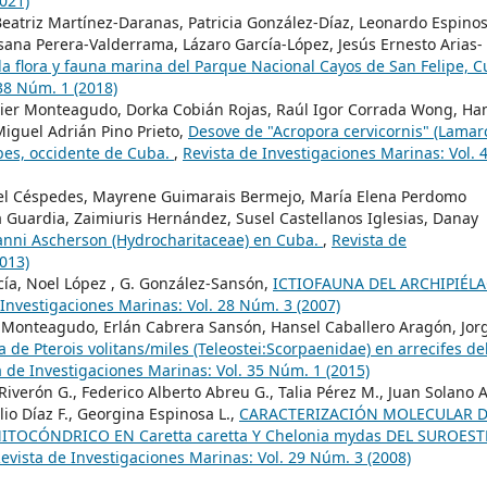
021)
Beatriz Martínez-Daranas, Patricia González-Díaz, Leonardo Espino
ana Perera-Valderrama, Lázaro García-López, Jesús Ernesto Arias-
flora y fauna marina del Parque Nacional Cayos de San Felipe, C
38 Núm. 1 (2018)
lier Monteagudo, Dorka Cobián Rojas, Raúl Igor Corrada Wong, Ha
iguel Adrián Pino Prieto,
Desove de "Acropora cervicornis" (Lamar
bes, occidente de Cuba.
,
Revista de Investigaciones Marinas: Vol. 
vel Céspedes, Mayrene Guimarais Bermejo, María Elena Perdomo
a Guardia, Zaimiuris Hernández, Susel Castellanos Iglesias, Danay
anni Ascherson (Hydrocharitaceae) en Cuba.
,
Revista de
013)
cía, Noel López , G. González-Sansón,
ICTIOFAUNA DEL ARCHIPIÉL
 Investigaciones Marinas: Vol. 28 Núm. 3 (2007)
r Monteagudo, Erlán Cabrera Sansón, Hansel Caballero Aragón, Jor
de Pterois volitans/miles (Teleostei:Scorpaenidae) en arrecifes de
a de Investigaciones Marinas: Vol. 35 Núm. 1 (2015)
 Riverón G., Federico Alberto Abreu G., Talia Pérez M., Juan Solano A
lio Díaz F., Georgina Espinosa L.,
CARACTERIZACIÓN MOLECULAR 
TOCÓNDRICO EN Caretta caretta Y Chelonia mydas DEL SUROEST
evista de Investigaciones Marinas: Vol. 29 Núm. 3 (2008)