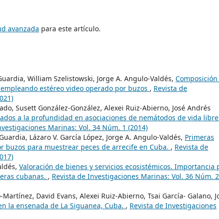
tud avanzada
para este artículo.
uardia, William Szelistowski, Jorge A. Angulo-Valdés,
Composición
, empleando estéreo video operado por buzos
,
Revista de
021)
do, Susett González-González, Alexei Ruiz-Abierno, José Andrés
iados a la profundidad en asociaciones de nemátodos de vida libre
nvestigaciones Marinas: Vol. 34 Núm. 1 (2014)
Guardia, Lázaro V. García López, Jorge A. Angulo-Valdés,
Primeras
or buzos para muestrear peces de arrecife en Cuba.
,
Revista de
017)
aldés,
Valoración de bienes y servicios ecosistémicos. Importancia 
teras cubanas.
,
Revista de Investigaciones Marinas: Vol. 36 Núm. 2
Martínez, David Evans, Alexei Ruiz-Abierno, Tsai García- Galano, J
 en la ensenada de La Siguanea, Cuba.
,
Revista de Investigaciones