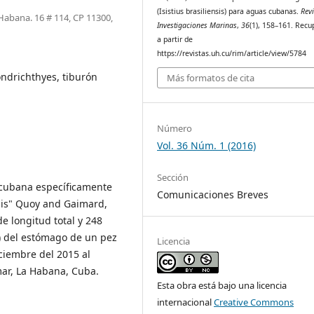
(Isistius brasiliensis) para aguas cubanas.
Rev
Habana. 16 # 114, CP 11300,
Investigaciones Marinas
,
36
(1), 158–161. Rec
a partir de
https://revistas.uh.cu/rim/article/view/5784
ondrichthyes, tiburón
Más formatos de cita
Número
Vol. 36 Núm. 1 (2016)
Sección
a cubana específicamente
Comunicaciones Breves
nsis" Quoy and Gaimard,
e longitud total y 248
) del estómago de un pez
Licencia
ciembre del 2015 al
mar, La Habana, Cuba.
Esta obra está bajo una licencia
internacional
Creative Commons