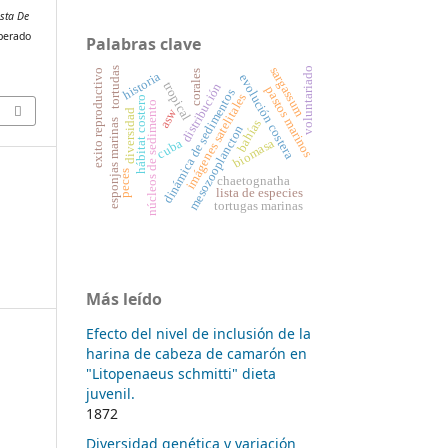
ista De
uperado
Palabras clave
sargassum
voluntariado
tortudas
exito reproductivo
corales
historia
evolución costera
tropical
distribución
pastos marinos
dinámica de sedimentos
imágenes satelitales
hábitat costero
núcleos de sedimento
asw
diversidad
bahías
esponjas marinas
mesozooplancton
cuba
biomasa
peces
chaetognatha
lista de especies
tortugas marinas
Más leído
Efecto del nivel de inclusión de la
harina de cabeza de camarón en
"Litopenaeus schmitti" dieta
juvenil.
1872
Diversidad genética y variación