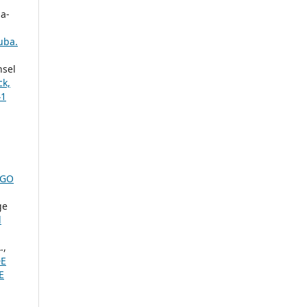
sa-
uba.
nsel
ck,
41
AGO
ge
l
.,
DE
E