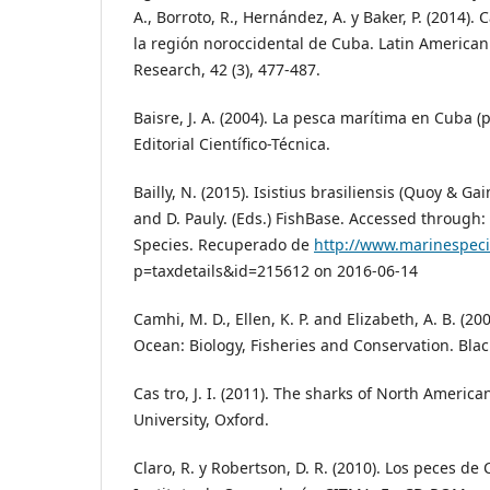
A., Borroto, R., Hernández, A. y Baker, P. (2014)
la región noroccidental de Cuba. Latin American
Research, 42 (3), 477-487.
Baisre, J. A. (2004). La pesca marítima en Cuba (
Editorial Científico-Técnica.
Bailly, N. (2015). Isistius brasiliensis (Quoy & Ga
and D. Pauly. (Eds.) FishBase. Accessed through:
Species. Recuperado de
http://www.marinespec
p=taxdetails&id=215612 on 2016-06-14
Camhi, M. D., Ellen, K. P. and Elizabeth, A. B. (2
Ocean: Biology, Fisheries and Conservation. Blac
Cas tro, J. I. (2011). The sharks of North Americ
University, Oxford.
Claro, R. y Robertson, D. R. (2010). Los peces d