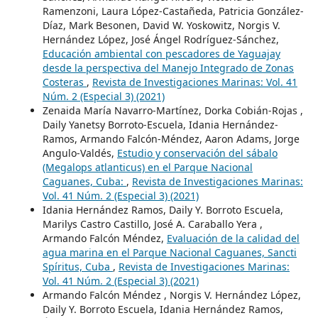
Ramenzoni, Laura López-Castañeda, Patricia González-
Díaz, Mark Besonen, David W. Yoskowitz, Norgis V.
Hernández López, José Ángel Rodríguez-Sánchez,
Educación ambiental con pescadores de Yaguajay
desde la perspectiva del Manejo Integrado de Zonas
Costeras
,
Revista de Investigaciones Marinas: Vol. 41
Núm. 2 (Especial 3) (2021)
Zenaida María Navarro-Martínez, Dorka Cobián-Rojas ,
Daily Yanetsy Borroto-Escuela, Idania Hernández-
Ramos, Armando Falcón-Méndez, Aaron Adams, Jorge
Angulo-Valdés,
Estudio y conservación del sábalo
(Megalops atlanticus) en el Parque Nacional
Caguanes, Cuba:
,
Revista de Investigaciones Marinas:
Vol. 41 Núm. 2 (Especial 3) (2021)
Idania Hernández Ramos, Daily Y. Borroto Escuela,
Marilys Castro Castillo, José A. Caraballo Yera ,
Armando Falcón Méndez,
Evaluación de la calidad del
agua marina en el Parque Nacional Caguanes, Sancti
Spíritus, Cuba
,
Revista de Investigaciones Marinas:
Vol. 41 Núm. 2 (Especial 3) (2021)
Armando Falcón Méndez , Norgis V. Hernández López,
Daily Y. Borroto Escuela, Idania Hernández Ramos,