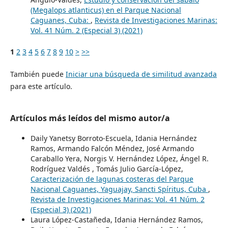
(Megalops atlanticus) en el Parque Nacional
Caguanes, Cuba:
,
Revista de Investigaciones Marinas:
Vol. 41 Núm. 2 (Especial 3) (2021)
1
2
3
4
5
6
7
8
9
10
>
>>
También puede
Iniciar una búsqueda de similitud avanzada
para este artículo.
Artículos más leídos del mismo autor/a
Daily Yanetsy Borroto-Escuela, Idania Hernández
Ramos, Armando Falcón Méndez, José Armando
Caraballo Yera, Norgis V. Hernández López, Ángel R.
Rodríguez Valdés , Tomás Julio García-López,
Caracterización de lagunas costeras del Parque
Nacional Caguanes, Yaguajay, Sancti Spíritus, Cuba
,
Revista de Investigaciones Marinas: Vol. 41 Núm. 2
(Especial 3) (2021)
Laura López-Castañeda, Idania Hernández Ramos,