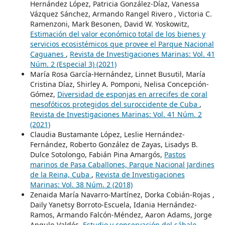
Hernández López, Patricia González-Díaz, Vanessa
Vázquez Sánchez, Armando Rangel Rivero , Victoria C.
Ramenzoni, Mark Besonen, David W. Yoskowitz,
Estimación del valor económico total de los bienes y
servicios ecosistémicos que provee el Parque Nacional
Caguanes
,
Revista de Investigaciones Marinas: Vol. 41
Núm. 2 (Especial 3) (2021)
María Rosa García-Hernández, Linnet Busutil, María
Cristina Díaz, Shirley A. Pomponi, Nelisa Concepción-
Gómez,
Diversidad de esponjas en arrecifes de coral
mesofóticos protegidos del suroccidente de Cuba
,
Revista de Investigaciones Marinas: Vol. 41 Núm. 2
(2021)
Claudia Bustamante López, Leslie Hernández-
Fernández, Roberto González de Zayas, Lisadys B.
Dulce Sotolongo, Fabián Pina Amargós,
Pastos
marinos de Pasa Caballones, Parque Nacional Jardines
de la Reina, Cuba
,
Revista de Investigaciones
Marinas: Vol. 38 Núm. 2 (2018)
Zenaida María Navarro-Martínez, Dorka Cobián-Rojas ,
Daily Yanetsy Borroto-Escuela, Idania Hernández-
Ramos, Armando Falcón-Méndez, Aaron Adams, Jorge
Angulo-Valdés,
Estudio y conservación del sábalo