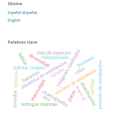
Idioma
Español (España)
English
Palabras clave
imágenes satelitales
lista de especies
bahías
diversidad
biomasa
voluntariado
dinámica de sedimentos
período de incubación
hábitat costero
cuba
corales
núcleos de sedimento
bacterias
historia
macroalgas
epífitas
distribución
tropical
chaetognatha
peces
tortudas
asw
tortugas marinas