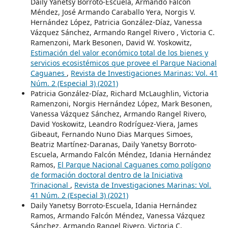
Daily Yanetsy Borroto-Escuela, Armando Falcón
Méndez, José Armando Caraballo Yera, Norgis V.
Hernández López, Patricia González-Díaz, Vanessa
Vázquez Sánchez, Armando Rangel Rivero , Victoria C.
Ramenzoni, Mark Besonen, David W. Yoskowitz,
Estimación del valor económico total de los bienes y
servicios ecosistémicos que provee el Parque Nacional
Caguanes
,
Revista de Investigaciones Marinas: Vol. 41
Núm. 2 (Especial 3) (2021)
Patricia González-Díaz, Richard McLaughlin, Victoria
Ramenzoni, Norgis Hernández López, Mark Besonen,
Vanessa Vázquez Sánchez, Armando Rangel Rivero,
David Yoskowitz, Leandro Rodríguez-Viera, James
Gibeaut, Fernando Nuno Dias Marques Simoes,
Beatriz Martínez-Daranas, Daily Yanetsy Borroto-
Escuela, Armando Falcón Méndez, Idania Hernández
Ramos,
El Parque Nacional Caguanes como polígono
de formación doctoral dentro de la Iniciativa
Trinacional
,
Revista de Investigaciones Marinas: Vol.
41 Núm. 2 (Especial 3) (2021)
Daily Yanetsy Borroto-Escuela, Idania Hernández
Ramos, Armando Falcón Méndez, Vanessa Vázquez
Sánchez, Armando Rangel Rivero, Victoria C.