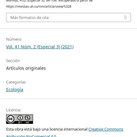
Marinas
,
41
(2 (Especial 3), 94–106. Recuperado a partir de
https://revistas.uh.cu/rim/article/view/5328
Más formatos de cita
Número
Vol. 41 Núm. 2 (Especial 3) (2021)
Sección
Artículos originales
Categorías
Ecología
Licencia
Esta obra está bajo una licencia internacional
Creative Commons
Atribución-NoComercial 4.0
.