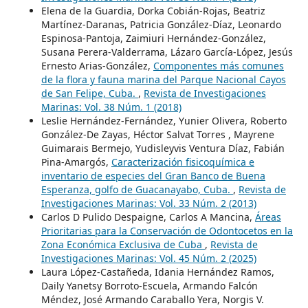
Elena de la Guardia, Dorka Cobián-Rojas, Beatriz
Martínez-Daranas, Patricia González-Díaz, Leonardo
Espinosa-Pantoja, Zaimiuri Hernández-González,
Susana Perera-Valderrama, Lázaro García-López, Jesús
Ernesto Arias-González,
Componentes más comunes
de la flora y fauna marina del Parque Nacional Cayos
de San Felipe, Cuba.
,
Revista de Investigaciones
Marinas: Vol. 38 Núm. 1 (2018)
Leslie Hernández-Fernández, Yunier Olivera, Roberto
González-De Zayas, Héctor Salvat Torres , Mayrene
Guimarais Bermejo, Yudisleyvis Ventura Díaz, Fabián
Pina-Amargós,
Caracterización fisicoquímica e
inventario de especies del Gran Banco de Buena
Esperanza, golfo de Guacanayabo, Cuba.
,
Revista de
Investigaciones Marinas: Vol. 33 Núm. 2 (2013)
Carlos D Pulido Despaigne, Carlos A Mancina,
Áreas
Prioritarias para la Conservación de Odontocetos en la
Zona Económica Exclusiva de Cuba
,
Revista de
Investigaciones Marinas: Vol. 45 Núm. 2 (2025)
Laura López-Castañeda, Idania Hernández Ramos,
Daily Yanetsy Borroto-Escuela, Armando Falcón
Méndez, José Armando Caraballo Yera, Norgis V.