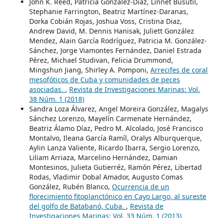
John K. Reed, Patricia González-Díaz, Linnet Busutil,
Stephanie Farrington, Beatriz Martínez-Daranas,
Dorka Cobián Rojas, Joshua Voss, Cristina Diaz,
Andrew David, M. Dennis Hanisak, Juliett González
Mendez, Alain García Rodríguez, Patricia M. González-
Sánchez, Jorge Viamontes Fernández, Daniel Estrada
Pérez, Michael Studivan, Felicia Drummond,
Mingshun Jiang, Shirley A. Pomponi,
Arrecifes de coral
mesofóticos de Cuba y comunidades de peces
asociadas.
,
Revista de Investigaciones Marinas: Vol.
38 Núm. 1 (2018)
Sandra Loza Álvarez, Angel Moreira González, Magalys
Sánchez Lorenzo, Mayelín Carmenate Hernández,
Beatriz Álamo Díaz, Pedro M. Alcolado, José Francisco
Montalvo, Ileana García Ramíl, Oralys Alburquerque,
Aylin Lanza Valiente, Ricardo Ibarra, Sergio Lorenzo,
Liliam Arriaza, Marcelino Hernández, Damian
Montesinos, Julieta Gutierréz, Ramón Pérez, Libertad
Rodas, Vladimir Dobal Amador, Augusto Comas
González, Rubén Blanco,
Ocurrencia de un
florecimiento fitoplanctónico en Cayo Largo, al sureste
del golfo de Batabanó, Cuba.
,
Revista de
Investigaciones Marinas: Vol. 33 Núm. 1 (2013)