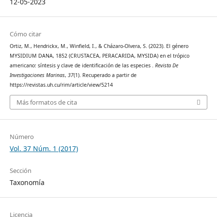
12-05-2023
Cómo citar
Ortiz, M., Hendrickx, M., Winfield, I., & Cházaro-Olvera, S. (2023). El género
MYSIDIUM DANA, 1852 (CRUSTACEA, PERACARIDA, MYSIDA) en el trópico
americano: síntesis y clave de identificación de las especies .
Revista De
Investigaciones Marinas
,
37
(1). Recuperado a partir de
https://revistas.uh.cu/rim/article/view/5214
Más formatos de cita
Número
Vol. 37 Núm. 1 (2017)
Sección
Taxonomía
Licencia