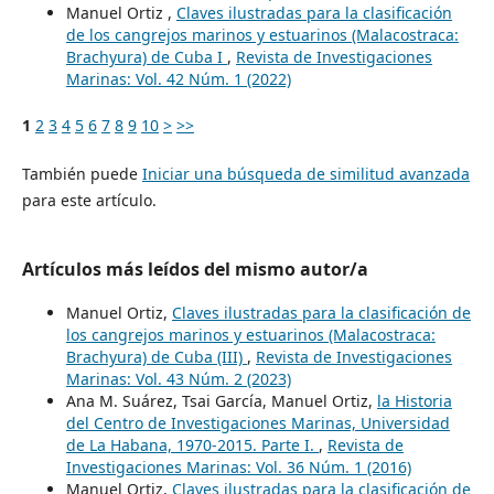
Manuel Ortiz ,
Claves ilustradas para la clasificación
de los cangrejos marinos y estuarinos (Malacostraca:
Brachyura) de Cuba I
,
Revista de Investigaciones
Marinas: Vol. 42 Núm. 1 (2022)
1
2
3
4
5
6
7
8
9
10
>
>>
También puede
Iniciar una búsqueda de similitud avanzada
para este artículo.
Artículos más leídos del mismo autor/a
Manuel Ortiz,
Claves ilustradas para la clasificación de
los cangrejos marinos y estuarinos (Malacostraca:
Brachyura) de Cuba (III)
,
Revista de Investigaciones
Marinas: Vol. 43 Núm. 2 (2023)
Ana M. Suárez, Tsai García, Manuel Ortiz,
la Historia
del Centro de Investigaciones Marinas, Universidad
de La Habana, 1970-2015. Parte I.
,
Revista de
Investigaciones Marinas: Vol. 36 Núm. 1 (2016)
Manuel Ortiz,
Claves ilustradas para la clasificación de