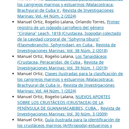
los cangrejos marinos y estuarinos (Malacostraca:
Brachyura) de Cuba V
,
Revista de Investigaciones
Marinas: Vol. 44 Núm. 2 (2024)
Manuel Ortiz, Rogelio Lalana, Orlando Torres,
Primer
registro de un isópodo carroñero del género
"Cirolana" Leach, 1818 (Crustacea, Isopoda) colectado
de la cavidad corporal de "Sphyrna tiburo"
(Elasmobranchii, Sphyrnidae), en Cuba
,
Revista de
Investigaciones Marinas: Vol. 38 Núm. 2 (2018)
Manuel Ortiz, Rogelio Lalana,
Los Tanaidáceos
(Crustacea, Peracarida), de Cuba
,
Revista de
Investigaciones Marinas: Vol. 39 Núm. 1 (2019)
Manuel Ortiz,
Claves ilustradas para la clasificación de
los cangrejos marinos y estuarinos (Malacostraca:
Brachyura) de Cuba iv
,
Revista de Investigaciones
Marinas: Vol. 44 Núm. 1 (2024)
Manuel Ortiz, Rogelio Lalana,
NUEVOS APORTES
SOBRE LOS CRUSTÁCEOS (CRUSTACEA) DE LA
PENÍNSULA DE GUANAHACABIBES, CUBA.
,
Revista de
Investigaciones Marinas: Vol. 30 Núm. 3 (2009)
Manuel Ortiz,
Guía ilustrada para la identificación de
los crustáceos marinos (Arthropoda) estuarinos y