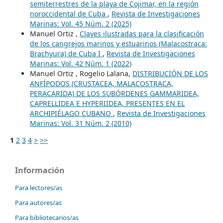
semiterrestres de la playa de Cojimar, en la región
noroccidental de Cuba
,
Revista de Investigaciones
Marinas: Vol. 45 Núm. 2 (2025)
Manuel Ortiz ,
Claves ilustradas para la clasificación
de los cangrejos marinos y estuarinos (Malacostraca:
Brachyura) de Cuba I
,
Revista de Investigaciones
Marinas: Vol. 42 Núm. 1 (2022)
Manuel Ortiz , Rogelio Lalana,
DISTRIBUCIÓN DE LOS
ANFÍPODOS (CRUSTACEA, MALACOSTRACA,
PERACARIDA) DE LOS SUBÓRDENES GAMMARIDEA,
CAPRELLIDEA E HYPERIIDEA, PRESENTES EN EL
ARCHIPIÉLAGO CUBANO
,
Revista de Investigaciones
Marinas: Vol. 31 Núm. 2 (2010)
1
2
3
4
>
>>
Información
Para lectores/as
Para autores/as
Para bibliotecarios/as