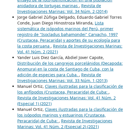
anidadora de tortugas marinas
,
Revista de
Investigaciones Marinas: Vol. 34 Núm. 2 (2014)
Jorge Gabriel Zúñiga Delgado, Eduardo Gabriel Torres
Conde, Juan Diego Hinostroza Miranda,
Lista
sistemática de isópodos marinos del Perú, primer
registro de "Isocladus bahamondei" Carvacho, 1997
(Crustacea, Peracarida) y aportes de su ecología para
la costa peruana
,
Revista de Investigaciones Marinas:
Vol. 41 Núm. 2 (2021)
Yander Luis Diez García, Abdiel Jover Capote,
Distribución de los cangrejos porcelánidos (Decapoda:
Anomura) en la costa de Santiago de Cuba, con la
adición de especies para Cuba.
,
Revista de
Investigaciones Marinas: Vol. 33 Núm. 1 (2013)
Manuel Ortiz,
Claves ilustradas para la clasificación de
los anfípodos (Crustacea, Peracarida) de Cuba:
,
Revista de Investigaciones Marinas: Vol. 41 Núm. 2
(Especial 1) (2021)
Manuel Ortiz,
Claves ilustradas para la clasificación de
los isópodos marinos y estuarinos (Crustacea,
Peracarida) de Cuba:
,
Revista de Investigaciones
Marinas: Vol. 41 Núm. 2 (Especial 2) (2021)