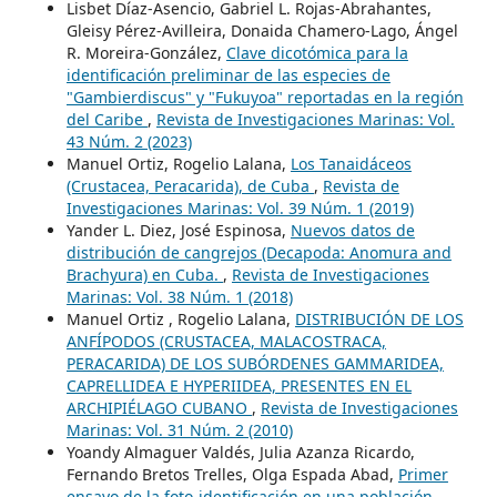
Lisbet Díaz-Asencio, Gabriel L. Rojas-Abrahantes,
Gleisy Pérez-Avilleira, Donaida Chamero-Lago, Ángel
R. Moreira-González,
Clave dicotómica para la
identificación preliminar de las especies de
"Gambierdiscus" y "Fukuyoa" reportadas en la región
del Caribe
,
Revista de Investigaciones Marinas: Vol.
43 Núm. 2 (2023)
Manuel Ortiz, Rogelio Lalana,
Los Tanaidáceos
(Crustacea, Peracarida), de Cuba
,
Revista de
Investigaciones Marinas: Vol. 39 Núm. 1 (2019)
Yander L. Diez, José Espinosa,
Nuevos datos de
distribución de cangrejos (Decapoda: Anomura and
Brachyura) en Cuba.
,
Revista de Investigaciones
Marinas: Vol. 38 Núm. 1 (2018)
Manuel Ortiz , Rogelio Lalana,
DISTRIBUCIÓN DE LOS
ANFÍPODOS (CRUSTACEA, MALACOSTRACA,
PERACARIDA) DE LOS SUBÓRDENES GAMMARIDEA,
CAPRELLIDEA E HYPERIIDEA, PRESENTES EN EL
ARCHIPIÉLAGO CUBANO
,
Revista de Investigaciones
Marinas: Vol. 31 Núm. 2 (2010)
Yoandy Almaguer Valdés, Julia Azanza Ricardo,
Fernando Bretos Trelles, Olga Espada Abad,
Primer
ensayo de la foto-identificación en una población