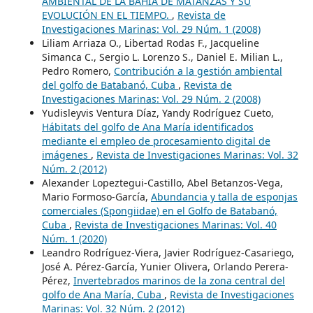
AMBIENTAL DE LA BAHÍA DE MATANZAS Y SU
EVOLUCIÓN EN EL TIEMPO.
,
Revista de
Investigaciones Marinas: Vol. 29 Núm. 1 (2008)
Liliam Arriaza O., Libertad Rodas F., Jacqueline
Simanca C., Sergio L. Lorenzo S., Daniel E. Milian L.,
Pedro Romero,
Contribución a la gestión ambiental
del golfo de Batabanó, Cuba
,
Revista de
Investigaciones Marinas: Vol. 29 Núm. 2 (2008)
Yudisleyvis Ventura Díaz, Yandy Rodríguez Cueto,
Hábitats del golfo de Ana María identificados
mediante el empleo de procesamiento digital de
imágenes
,
Revista de Investigaciones Marinas: Vol. 32
Núm. 2 (2012)
Alexander Lopeztegui-Castillo, Abel Betanzos-Vega,
Mario Formoso-García,
Abundancia y talla de esponjas
comerciales (Spongiidae) en el Golfo de Batabanó,
Cuba
,
Revista de Investigaciones Marinas: Vol. 40
Núm. 1 (2020)
Leandro Rodríguez-Viera, Javier Rodríguez-Casariego,
José A. Pérez-García, Yunier Olivera, Orlando Perera-
Pérez,
Invertebrados marinos de la zona central del
golfo de Ana María, Cuba
,
Revista de Investigaciones
Marinas: Vol. 32 Núm. 2 (2012)