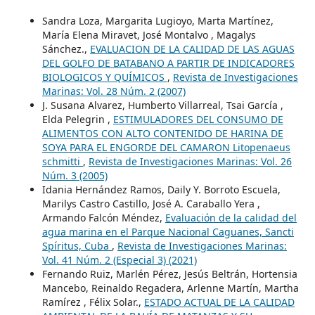
Sandra Loza, Margarita Lugioyo, Marta Martínez,
María Elena Miravet, José Montalvo , Magalys
Sánchez.,
EVALUACION DE LA CALIDAD DE LAS AGUAS
DEL GOLFO DE BATABANO A PARTIR DE INDICADORES
BIOLOGICOS Y QUÍMICOS
,
Revista de Investigaciones
Marinas: Vol. 28 Núm. 2 (2007)
J. Susana Alvarez, Humberto Villarreal, Tsai García ,
Elda Pelegrin ,
ESTIMULADORES DEL CONSUMO DE
ALIMENTOS CON ALTO CONTENIDO DE HARINA DE
SOYA PARA EL ENGORDE DEL CAMARON Litopenaeus
schmitti
,
Revista de Investigaciones Marinas: Vol. 26
Núm. 3 (2005)
Idania Hernández Ramos, Daily Y. Borroto Escuela,
Marilys Castro Castillo, José A. Caraballo Yera ,
Armando Falcón Méndez,
Evaluación de la calidad del
agua marina en el Parque Nacional Caguanes, Sancti
Spíritus, Cuba
,
Revista de Investigaciones Marinas:
Vol. 41 Núm. 2 (Especial 3) (2021)
Fernando Ruiz, Marlén Pérez, Jesús Beltrán, Hortensia
Mancebo, Reinaldo Regadera, Arlenne Martín, Martha
Ramírez , Félix Solar.,
ESTADO ACTUAL DE LA CALIDAD