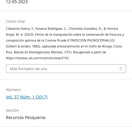
12-05-2023
Cómo citar
Chavarría Solera, F., Fonseca Rodríguez, C., Chinchilla González, D., & Herrera
Araya, M. A. (2023). Efecto de la manipulación sobre la conservación de frescura y
composición química de la Corvina Picuda (CYNOSCION PHOXOCEPHALUS)
(Gilbert & Jordan, 1882), capturada artesanalmente en el Golfo de Nicoya, Costa
Rica.
Revista De Investigaciones Marinas
,
37
(1). Recuperado a partir de
https://revistas.uh.cu/rim/article/view/5192
Más formatos de cita
Número
Vol. 37 Núm. 1 (2017)
Sección
Recursos Pesqueros