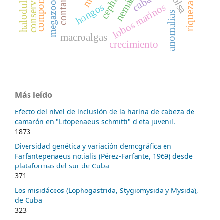
megazoobentos
conservación
nemátodos
cuba
hongos
lobos marinos
anomalías
macroalgas
crecimiento
Más leído
Efecto del nivel de inclusión de la harina de cabeza de
camarón en "Litopenaeus schmitti" dieta juvenil.
1873
Diversidad genética y variación demográfica en
Farfantepenaeus notialis (Pérez-Farfante, 1969) desde
plataformas del sur de Cuba
371
Los misidáceos (Lophogastrida, Stygiomysida y Mysida),
de Cuba
323