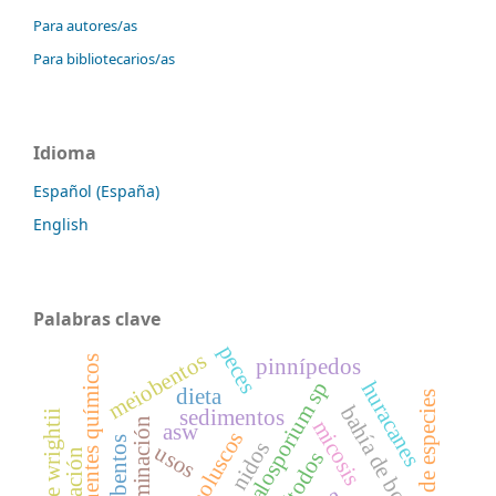
Para autores/as
Para bibliotecarios/as
Idioma
Español (España)
English
Palabras clave
peces
meiobentos
componentes químicos
pinnípedos
cephalosporium sp
huracanes
dieta
riqueza de especies
bahía de bolsa
sedimentos
halodule wrightii
contaminación
micosis
asw
moluscos
nidos
usos