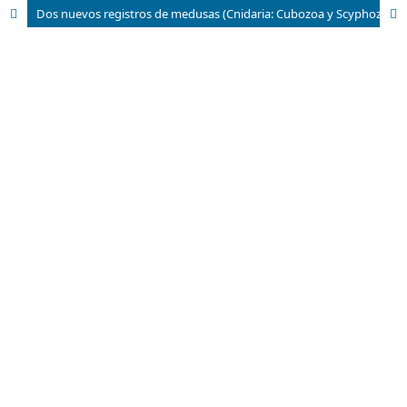
Dos nuevos registros de medusas (Cnidaria: Cubozoa y Scyphozoa) en la Bahía de Acapulco, Guerrero, México