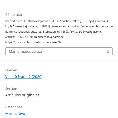
Cómo citar
Ibarra-Castro, L., Ochoa-Bojórquez, M. O., Sánchez-Tellez, J. L., Rojo-Cebreros, A.
H., & Álvarez-Lajonchère, L. (2021). Avances en la producción de juveniles del pargo
flamenco (Lutjanus guttatus, Steindachner, 1869).
Revista De Investigaciones
Marinas
,
40
(2), 57–70. Recuperado a partir de
https://revistas.uh.cu/rim/article/view/4997
Más formatos de cita
Número
Vol. 40 Núm. 2 (2020)
Sección
Artículos originales
Categorías
Maricultivo