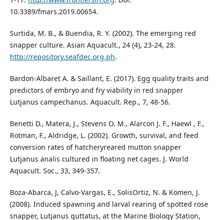
10.3389/fmars.2019.00654.
Surtida, M. B., & Buendia, R. Y. (2002). The emerging red
snapper culture. Asian Aquacult., 24 (4), 23-24, 28.
http://repository.seafdec.org.ph
.
Bardon-Albaret A. & Saillant, E. (2017). Egg quality traits and
predictors of embryo and fry viability in red snapper
Lutjanus campechanus. Aquacult. Rep., 7, 48-56.
Benetti D., Matera, J., Stevens O. M., Alarcon J. F., Haewl , F.,
Rotman, F., Aldridge, L. (2002). Growth, survival, and feed
conversion rates of hatcheryreared mutton snapper
Lutjanus analis cultured in floating net cages. J. World
Aquacult. Soc., 33, 349-357.
Boza-Abarca, J, Calvo-Vargas, E., SolisOrtiz, N. & Komen, J.
(2008). Induced spawning and larval rearing of spotted rose
snapper, Lutjanus guttatus, at the Marine Biology Station,