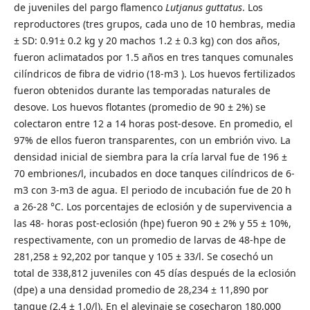
de juveniles del pargo flamenco
Lutjanus guttatus
. Los
reproductores (tres grupos, cada uno de 10 hembras, media
± SD: 0.91± 0.2 kg y 20 machos 1.2 ± 0.3 kg) con dos años,
fueron aclimatados por 1.5 años en tres tanques comunales
cilíndricos de fibra de vidrio (18-m3 ). Los huevos fertilizados
fueron obtenidos durante las temporadas naturales de
desove. Los huevos flotantes (promedio de 90 ± 2%) se
colectaron entre 12 a 14 horas post-desove. En promedio, el
97% de ellos fueron transparentes, con un embrión vivo. La
densidad inicial de siembra para la cría larval fue de 196 ±
70 embriones/l, incubados en doce tanques cilíndricos de 6-
m3 con 3-m3 de agua. El periodo de incubación fue de 20 h
a 26-28 °C. Los porcentajes de eclosión y de supervivencia a
las 48- horas post-eclosión (hpe) fueron 90 ± 2% y 55 ± 10%,
respectivamente, con un promedio de larvas de 48-hpe de
281,258 ± 92,202 por tanque y 105 ± 33/l. Se cosechó un
total de 338,812 juveniles con 45 días después de la eclosión
(dpe) a una densidad promedio de 28,234 ± 11,890 por
tanque (2.4 ± 1.0/l). En el alevinaje se cosecharon 180,000