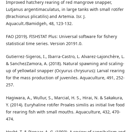
Improved hatchery rearing of red mangrove snapper,
Lutjanus argentimaculatus, in large tanks with small rotifer
(Brachionus plicatilis) and Artemia. Isr. J.
Aquacult./Bamidgeh, 48, 123-132.
FAO (2019). FISHSTAT Plus: Universal software for fishery
statistical time series. Version 20191.0.
Gutierrez-Sigeros, I., Ibarra-Castro, L. Alvarez-Lajonchère, L.
& SanchezZamora, A. (2018). Natural spawning and scaling-
up of yellowtail snapper (Ocyurus chrysurus): Larval rearing
for the mass production of juveniles. Aquaculture, 491, 252-
257.
Hagiwara, A., Wullur, S., Marcial, H. S., Hirai, N. & Sakakura,
Y. (2014). Euryhaline rotifer Proales similis as initial live food
for rearing fish with small mouths. Aquaculture, 432, 470-
474.
Hecht, T. & Pienaar, A. G. (1993). A review of cannibalism and