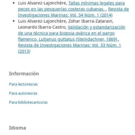
Luis Alvarez-Lajonchère,
Tallas mínimas legales para
peces en las pesquerías costeras cubanas.
,
Revista de
Investigaciones Marinas: Vol. 34 Núm. 1 (2014)
Luis Alvarez-Lajonchère, Zohar Ibarra-Zatarain,
Leonardo Ibarra-Castro,
Validación y estandarización
de una técnica para biopsia ovárica en el pargo
flamenco, Lutjanus guttatus (Steindachner, 1869)
,
Revista de Investigaciones Marinas: Vol. 33 Núm. 1
(2013)
Información
Para lectores/as
Para autores/as
Para bibliotecarios/as
Idioma