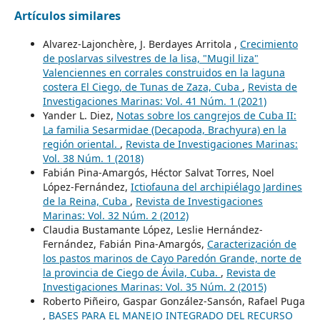
Artículos similares
Alvarez-Lajonchère, J. Berdayes Arritola ,
Crecimiento
de poslarvas silvestres de la lisa, "Mugil liza"
Valenciennes en corrales construidos en la laguna
costera El Ciego, de Tunas de Zaza, Cuba
,
Revista de
Investigaciones Marinas: Vol. 41 Núm. 1 (2021)
Yander L. Diez,
Notas sobre los cangrejos de Cuba II:
La familia Sesarmidae (Decapoda, Brachyura) en la
región oriental.
,
Revista de Investigaciones Marinas:
Vol. 38 Núm. 1 (2018)
Fabián Pina-Amargós, Héctor Salvat Torres, Noel
López-Fernández,
Ictiofauna del archipiélago Jardines
de la Reina, Cuba
,
Revista de Investigaciones
Marinas: Vol. 32 Núm. 2 (2012)
Claudia Bustamante López, Leslie Hernández-
Fernández, Fabián Pina-Amargós,
Caracterización de
los pastos marinos de Cayo Paredón Grande, norte de
la provincia de Ciego de Ávila, Cuba.
,
Revista de
Investigaciones Marinas: Vol. 35 Núm. 2 (2015)
Roberto Piñeiro, Gaspar González-Sansón, Rafael Puga
,
BASES PARA EL MANEJO INTEGRADO DEL RECURSO