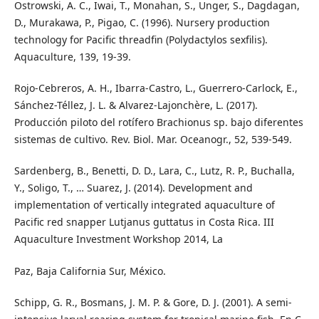
Ostrowski, A. C., Iwai, T., Monahan, S., Unger, S., Dagdagan,
D., Murakawa, P., Pigao, C. (1996). Nursery production
technology for Pacific threadfin (Polydactylos sexfilis).
Aquaculture, 139, 19-39.
Rojo-Cebreros, A. H., Ibarra-Castro, L., Guerrero-Carlock, E.,
Sánchez-Téllez, J. L. & Alvarez-Lajonchère, L. (2017).
Producción piloto del rotífero Brachionus sp. bajo diferentes
sistemas de cultivo. Rev. Biol. Mar. Oceanogr., 52, 539-549.
Sardenberg, B., Benetti, D. D., Lara, C., Lutz, R. P., Buchalla,
Y., Soligo, T., … Suarez, J. (2014). Development and
implementation of vertically integrated aquaculture of
Pacific red snapper Lutjanus guttatus in Costa Rica. III
Aquaculture Investment Workshop 2014, La
Paz, Baja California Sur, México.
Schipp, G. R., Bosmans, J. M. P. & Gore, D. J. (2001). A semi-