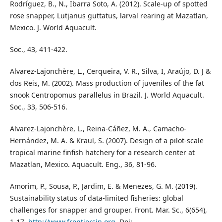
Rodríguez, B., N., Ibarra Soto, A. (2012). Scale-up of spotted
rose snapper, Lutjanus guttatus, larval rearing at Mazatlan,
Mexico. J. World Aquacult.
Soc., 43, 411-422.
Alvarez-Lajonchère, L., Cerqueira, V. R., Silva, I, Araújo, D. J &
dos Reis, M. (2002). Mass production of juveniles of the fat
snook Centropomus parallelus in Brazil. J. World Aquacult.
Soc., 33, 506-516.
Alvarez-Lajonchère, L., Reina-Cáñez, M. A., Camacho-
Hernández, M. A. & Kraul, S. (2007). Design of a pilot-scale
tropical marine finfish hatchery for a research center at
Mazatlan, Mexico. Aquacult. Eng., 36, 81-96.
Amorim, P., Sousa, P., Jardim, E. & Menezes, G. M. (2019).
Sustainability status of data-limited fisheries: global
challenges for snapper and grouper. Front. Mar. Sc., 6(654),
1-17.
http://www.frontiersin.org
. Doi: