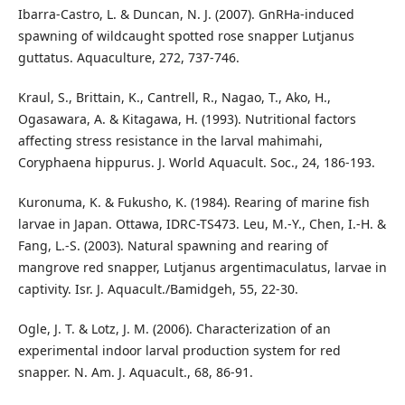
Ibarra-Castro, L. & Duncan, N. J. (2007). GnRHa-induced
spawning of wildcaught spotted rose snapper Lutjanus
guttatus. Aquaculture, 272, 737-746.
Kraul, S., Brittain, K., Cantrell, R., Nagao, T., Ako, H.,
Ogasawara, A. & Kitagawa, H. (1993). Nutritional factors
affecting stress resistance in the larval mahimahi,
Coryphaena hippurus. J. World Aquacult. Soc., 24, 186-193.
Kuronuma, K. & Fukusho, K. (1984). Rearing of marine fish
larvae in Japan. Ottawa, IDRC-TS473. Leu, M.-Y., Chen, I.-H. &
Fang, L.-S. (2003). Natural spawning and rearing of
mangrove red snapper, Lutjanus argentimaculatus, larvae in
captivity. Isr. J. Aquacult./Bamidgeh, 55, 22-30.
Ogle, J. T. & Lotz, J. M. (2006). Characterization of an
experimental indoor larval production system for red
snapper. N. Am. J. Aquacult., 68, 86-91.