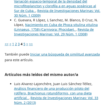
Variación espacio-temporal de la densidad del
microfitoplancton y clorofila a en aguas oceánicas al
Sur de Cuba.
,
Revista de Investigaciones Marinas: Vol.
30 Núm. 1 (2009)
C. Guevara, R López, L Sanchez, M. Blanco, D Cruz, N.
López,
Nacimiento en Cuba de Phoca vitulina vitulina
(Linnaeus, 1758) (Carnivora: Phocidae).
,
Revista de
Investigaciones Marinas: Vol. 29 Núm. 1 (2008)
<<
<
1
2
3
4
5
>
>>
También puede
Iniciar una búsqueda de similitud avanzada
para este artículo.
Artículos más leídos del mismo autor/a
Luis Alvarez-Lajonchére, Juan Luis Sánchez-Téllez,
Análisis financiero de una producción piloto del
rotífero, Brachionus rotundiformis, con una dieta
artificial.
,
Revista de Investigaciones Marinas: Vol. 33
Núm. 2 (2013)