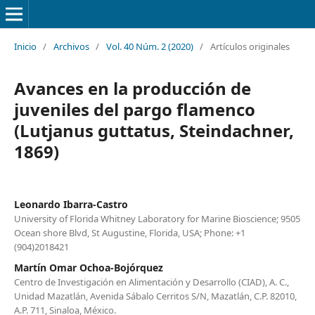
Inicio
/
Archivos
/
Vol. 40 Núm. 2 (2020)
/
Artículos originales
Avances en la producción de
juveniles del pargo flamenco
(Lutjanus guttatus, Steindachner,
1869)
Leonardo Ibarra-Castro
University of Florida Whitney Laboratory for Marine Bioscience; 9505
Ocean shore Blvd, St Augustine, Florida, USA; Phone: +1
(904)2018421
Martín Omar Ochoa-Bojórquez
Centro de Investigación en Alimentación y Desarrollo (CIAD), A. C.,
Unidad Mazatlán, Avenida Sábalo Cerritos S/N, Mazatlán, C.P. 82010,
A.P. 711, Sinaloa, México.