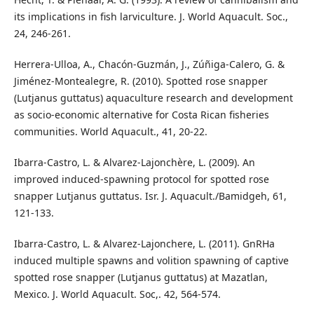
its implications in fish larviculture. J. World Aquacult. Soc.,
24, 246-261.
Herrera-Ulloa, A., Chacón-Guzmán, J., Zúñiga-Calero, G. &
Jiménez-Montealegre, R. (2010). Spotted rose snapper
(Lutjanus guttatus) aquaculture research and development
as socio-economic alternative for Costa Rican fisheries
communities. World Aquacult., 41, 20-22.
Ibarra-Castro, L. & Alvarez-Lajonchère, L. (2009). An
improved induced-spawning protocol for spotted rose
snapper Lutjanus guttatus. Isr. J. Aquacult./Bamidgeh, 61,
121-133.
Ibarra-Castro, L. & Alvarez-Lajonchere, L. (2011). GnRHa
induced multiple spawns and volition spawning of captive
spotted rose snapper (Lutjanus guttatus) at Mazatlan,
Mexico. J. World Aquacult. Soc,. 42, 564-574.