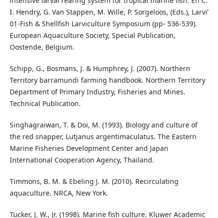
intensive larval rearing system for tropical marine fish. En C.
I. Hendry, G. Van Stappen, M. Wille, P. Sorgeloos, (Eds.), Larvi’
01-Fish & Shellfish Larviculture Symposium (pp- 536-539).
European Aquaculture Society, Special Publication,
Oostende, Belgium.
Schipp, G., Bosmans, J. & Humphrey, J. (2007). Northern
Territory barramundi farming handbook. Northern Territory
Department of Primary Industry, Fisheries and Mines.
Technical Publication.
Singhagraiwan, T. & Doi, M. (1993). Biology and culture of
the red snapper, Lutjanus argentimaculatus. The Eastern
Marine Fisheries Development Center and Japan
International Cooperation Agency, Thailand.
Timmons, B. M. & Ebeling J. M. (2010). Recirculating
aquaculture. NRCA, New York.
Tucker, J. W., Jr. (1998). Marine fish culture. Kluwer Academic