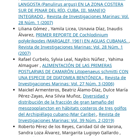
LANGOSTA (Panulirus argus) EN LA ZONA COSTERA
SUR DE PINAR DEL RÍO, CUBA. III. MANEJO
INTEGRADO
,
Revista de Investigaciones Marinas: Vol.
28 Núm. 1 (2007)
Liliana Gómez , Yamila Licea, Usnavia Díaz, Inaudis
Álvarez,
PRIMER REPORTE DE Cochlodinium
polykrikoides (MARGALEF, 1961) EN AGUAS CUBANAS.
,
Revista de Investigaciones Marinas: Vol. 28 Núm. 1
(2007)
Rafael Curbelo, Sylvia Leal, Nayibis Núñez , Yahima
Almaguer ,
ALIMENTACIÓN DE LAS PRIMERAS
POSTLARVAS DE CAMARÓN Litopenaeus schmitti CON
UNA ESPECIE DE DIATOMEA BENTÓNICA
,
Revista de
Investigaciones Marinas: Vol. 27 Núm. 3 (2006)
Maickel Armenteros, Beatriz Álamo-Díaz, Dulce María
Pérez-Zayas, Ana Silvia Muñoz,
Diversidad y
distribución de la fracción de gran tamaño del
mesozooplancton en hábitats costeros de tres golfos
del Archipiélago cubano (Mar Caribe)
,
Revista de
Investigaciones Marinas: Vol. 39 Núm. 2 (2019)
Roberto Pérez de los Reyes, Caridad Gil de Varona,
Sandra Loza Álvarez, Margarita Lugioyo Gallardo ,