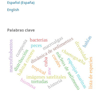
Español (España)
English
Palabras clave
bahías
macroalgas
dinámica de sedimentos
bacterias
composta
macrofitobentos
diversidad
peces
chaetognatha
hábitat costero
distribución
núcleos de sedimento
corales
cuba
esponjas marinas
lista de especies
tropical
asw
imágenes satelitales
biomasa
historia
tortudas