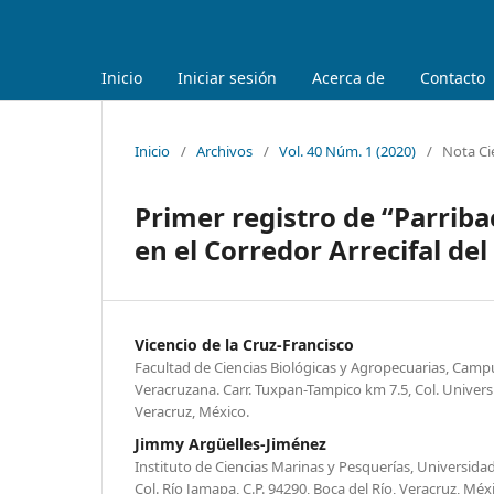
Inicio
Iniciar sesión
Acerca de
Contacto
Inicio
/
Archivos
/
Vol. 40 Núm. 1 (2020)
/
Nota Cie
Primer registro de “Parriba
en el Corredor Arrecifal del
Vicencio de la Cruz-Francisco
Facultad de Ciencias Biológicas y Agropecuarias, Cam
Veracruzana. Carr. Tuxpan-Tampico km 7.5, Col. Universi
Veracruz, México.
Jimmy Argüelles-Jiménez
Instituto de Ciencias Marinas y Pesquerías, Universida
Col. Río Jamapa, C.P. 94290, Boca del Río, Veracruz, Méx