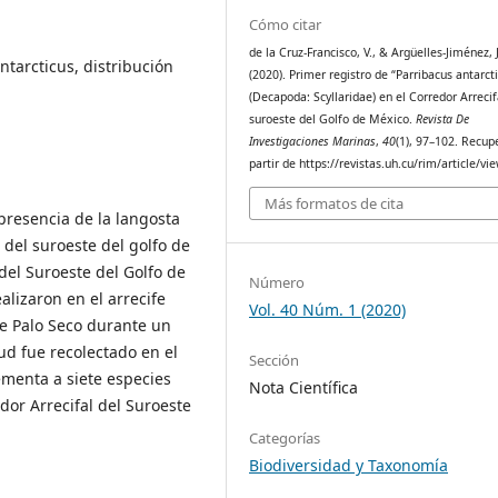
Cómo citar
de la Cruz-Francisco, V., & Argüelles-Jiménez, J
antarcticus, distribución
(2020). Primer registro de “Parribacus antarct
(Decapoda: Scyllaridae) en el Corredor Arrecif
suroeste del Golfo de México.
Revista De
Investigaciones Marinas
,
40
(1), 97–102. Recup
partir de https://revistas.uh.cu/rim/article/v
Más formatos de cita
 presencia de la langosta
 del suroeste del golfo de
del Suroeste del Golfo de
Número
alizaron en el arrecife
Vol. 40 Núm. 1 (2020)
fe Palo Seco durante un
d fue recolectado en el
Sección
rementa a siete especies
Nota Científica
dor Arrecifal del Suroeste
Categorías
Biodiversidad y Taxonomía