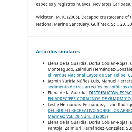
especies y registros nuevos. Novitates Caribaea, 
Wicksten, M. K. (2005). Decapod crustaceans of
National Marine Sanctuary. Gulf Mex. Sci., 23, 30
Artículos similares
Elena de la Guardia, Dorka Cobián-Rojas, 
Monteagudo, Zaimiuri Hernández-González
el Parque Nacional Cayos de San Felipe, 
Jazmín Yuriria Núñez-Luis, Manuel Herrer
sedimento de tres arrecifes mesofóticos 
Elena de la Guardia,
DISTRIBUCIÓN ESPAC
EN ARRECIFES CORALINOS DE GUAJIMICO
Leslie Hernández Fernández, Liván Rodrígu
DEL BUCEO RECREATIVO SOBRE LOS ARRE
Marinas: Vol. 29 Núm. 3 (2008)
Elena de la Guardia, Dorka Cobián-Rojas, 
Pantoja, Zaimiuri Hernández-González, Sus