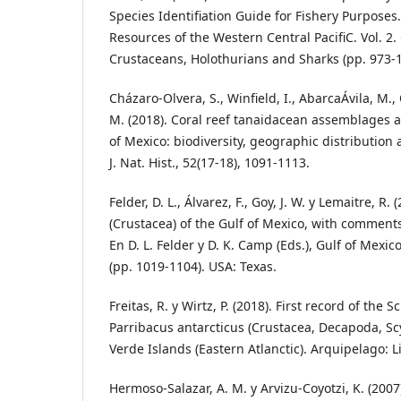
Species Identifiation Guide for Fishery Purposes
Resources of the Western Central PacifiC. Vol. 2
Crustaceans, Holothurians and Sharks (pp. 973-
Cházaro-Olvera, S., Winfield, I., AbarcaÁvila, M.,
M. (2018). Coral reef tanaidacean assemblages 
of Mexico: biodiversity, geographic distributio
J. Nat. Hist., 52(17-18), 1091-1113.
Felder, D. L., Álvarez, F., Goy, J. W. y Lemaitre, R
(Crustacea) of the Gulf of Mexico, with commen
En D. L. Felder y D. K. Camp (Eds.), Gulf of Mexic
(pp. 1019-1104). USA: Texas.
Freitas, R. y Wirtz, P. (2018). First record of the
Parribacus antarcticus (Crustacea, Decapoda, Sc
Verde Islands (Eastern Atlanctic). Arquipelago: Li
Hermoso-Salazar, A. M. y Arvizu-Coyotzi, K. (200