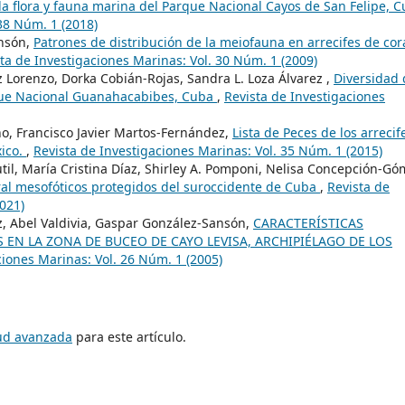
flora y fauna marina del Parque Nacional Cayos de San Felipe, C
38 Núm. 1 (2018)
ansón,
Patrones de distribución de la meiofauna en arrecifes de cor
ta de Investigaciones Marinas: Vol. 30 Núm. 1 (2009)
z Lorenzo, Dorka Cobián-Rojas, Sandra L. Loza Álvarez ,
Diversidad 
arque Nacional Guanahacabibes, Cuba
,
Revista de Investigaciones
ño, Francisco Javier Martos-Fernández,
Lista de Peces de los arrecif
xico.
,
Revista de Investigaciones Marinas: Vol. 35 Núm. 1 (2015)
il, María Cristina Díaz, Shirley A. Pomponi, Nelisa Concepción-Gó
ral mesofóticos protegidos del suroccidente de Cuba
,
Revista de
021)
az, Abel Valdivia, Gaspar González-Sansón,
CARACTERÍSTICAS
 EN LA ZONA DE BUCEO DE CAYO LEVISA, ARCHIPIÉLAGO DE LOS
ciones Marinas: Vol. 26 Núm. 1 (2005)
tud avanzada
para este artículo.