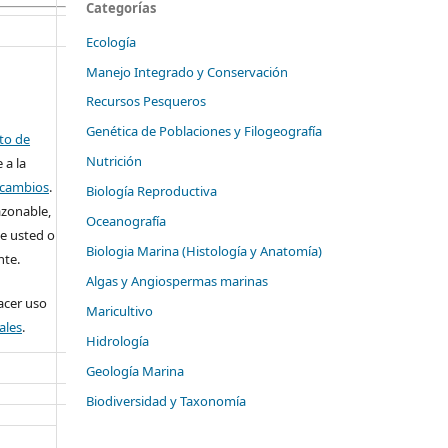
Categorías
Ecología
Manejo Integrado y Conservación
Recursos Pesqueros
Genética de Poblaciones y Filogeografía
ito de
Nutrición
 a la
o cambios
.
Biología Reproductiva
azonable,
Oceanografía
e usted o
Biologia Marina (Histología y Anatomía)
nte.
Algas y Angiospermas marinas
cer uso
Maricultivo
ales
.
Hidrología
Geología Marina
Biodiversidad y Taxonomía