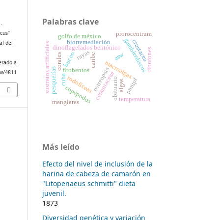
Palabras clave
.
icus”
prorocentrum
golfo de méxico
gambierdiscus
crustacea
biorremediación
al del
sustratos artificiales
dinoflagelados bentónico
tiburones
rayas
buceo
asw
corales
caribe
macroalgas
erado a
ostreopsis
pesquerías
fitobentos
iew/4811
ceramiaceae
cuba
rodofíceas
obituario
pnmpf
algas
copépodos
temperatura
manglares
Más leído
Efecto del nivel de inclusión de la
harina de cabeza de camarón en
"Litopenaeus schmitti" dieta
juvenil.
1873
Diversidad genética y variación