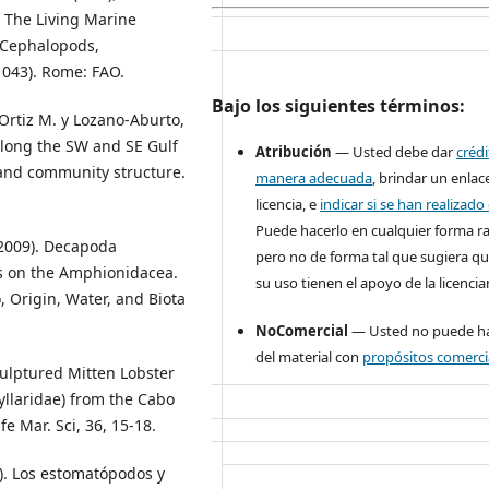
. The Living Marine
. Cephalopods,
1043). Rome: FAO.
Bajo los siguientes términos:
 Ortiz M. y Lozano-Aburto,
along the SW and SE Gulf
Atribución
— Usted debe dar
créd
n and community structure.
manera adecuada
, brindar un enlace
licencia, e
indicar si se han realizad
Puede hacerlo en cualquier forma r
. (2009). Decapoda
pero no de forma tal que sugiera qu
ts on the Amphionidacea.
su uso tienen el apoyo de la licencia
o, Origin, Water, and Biota
NoComercial
— Usted no puede ha
del material con
propósitos comerci
 Sculptured Mitten Lobster
yllaridae) from the Cabo
fe Mar. Sci, 36, 15-18.
7). Los estomatópodos y