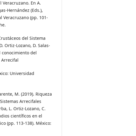
l Veracruzano. En A.
gas-Hernández (Eds.),
al Veracruzano (pp. 101-
he.
 Crustáceos del Sistema
. Ortiz-Lozano, D. Salas-
l conocimiento del
 Arrecifal
xico: Universidad
arente, M. (2019). Riqueza
Sistemas Arrecifales
a, L. Ortiz-Lozano, C.
ios científicos en el
ico (pp. 113-138). México: