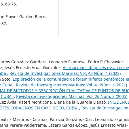
6, 63-75.
 the Flower Garden Banks
-37.
Carlos González Gándara, Leonardo Espinosa, Pedro P. Chevavier-
, Jesús Ernesto Arias-González,
Asociaciones de peces de arrecife
Cuba
,
Revista de Investigaciones Marinas: Vol. 43 Núm. 1 (2023)
a Soto,
Exploración de la comunidad de foraminíferos bentónicos e
de Cuba
,
Revista de Investigaciones Marinas: Vol. 41 Núm. 1 (2021)
IAL DE BIOTOPOS Y DESCRIPCIÓN CUALITATIVA DE PUNTOS DE BU
, CUBA.
,
Revista de Investigaciones Marinas: Vol. 26 Núm. 3 (2005)
ez Ávila, Kateri Monticone, Elena de la Guardia Llansó,
INCIDENC
CIFES CORALINOS EN CAYO COCO, CUBA.
,
Revista de Investigacion
Beatriz Martínez-Daranas, Patricia González-Díaz, Leonardo Espino
ana Perera-Valderrama, Lázaro García-López, Jesús Ernesto Arias-