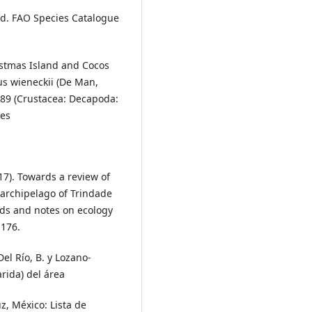
rld. FAO Species Catalogue
hristmas Island and Cocos
lus wieneckii (De Man,
89 (Crustacea: Decapoda:
les
17). Towards a review of
archipelago of Trindade
rds and notes on ecology
-176.
Del Río, B. y Lozano-
rida) del área
z, México: Lista de