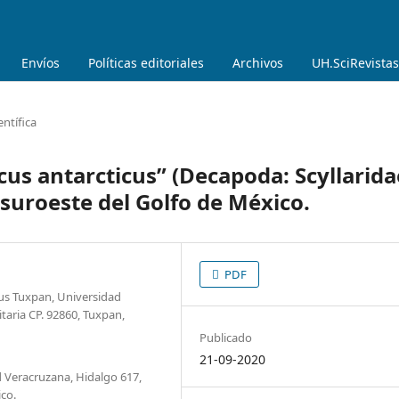
Envíos
Políticas editoriales
Archivos
UH.SciRevistas
ntífica
cus antarcticus” (Decapoda: Scyllarida
 suroeste del Golfo de México.
PDF
pus Tuxpan, Universidad
taria CP. 92860, Tuxpan,
Publicado
21-09-2020
d Veracruzana, Hidalgo 617,
ico.