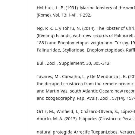
Holthuis, L. B. (1991). Marine lobsters of the wo
(Rome), Vol. 13: i–vii, 1-292.
Ng, P. K. L. y Tohru, N. (2014). The lobster of C
(Keeling) Islands, with new records of Palinurel
1881) and Enoplometopus voigtmanni Türkay, 19
Palinuridae, Scyllaridae, Enoplometopidae). Raff
Bull. Zool., Supplement, 30, 305-312.
Tavares, M., Carvalho, L. y De Mendonca J. B. (20
the decapod crustacea from the remote oceanic 
and Martin Vaz, south Atlantic Ocean: new reco
and zoogeography. Pap. Avuls. Zool., 57(14), 157
Ortiz, M., Winfield, I., Cházaro-Olvera, S., López-
Aburto, M. A. (2013). Isópodos (Crustacea: Peraca
natural protegida Arrecife TuxpanLobos, Veracru