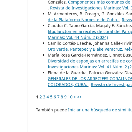
González,
Componentes más comunes de la 
,
Revista de Investigaciones Marinas: Vol. 
M. Armenteros, B. Creagh, G. González-S
de la Plataforma Noroeste de Cuba.
,
Revis
Claudia C. Tabio-García, Magaly E. Sánche
fitoplancton en arrecifes de coral del P
Marinas: Vol. 44 Núm. 2 (2024)
Camilo Cortés-Useche, Johanna Calle-Trivi
Oro Verde, Pantepec y Blake Veracruz, Mé
María Rosa García-Hernández, Linnet Busut
Diversidad de esponjas en arrecifes de co
Investigaciones Marinas: Vol. 41 Núm. 2 (2
Elena de la Guardia, Patricia González-Dí
GENERALES DE LOS ARRECIFES CORALINOS
COLORADOS, CUBA.
,
Revista de Investiga
1
2
3
4
5
6
7
8
9
10
>
>>
También puede
Iniciar una búsqueda de simili