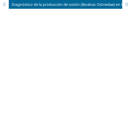
Diagnóstico de la producción de ostión (Bivalvia: Ostreidae) en Cuba, ventajas de Crassostrea virginica (Gmelin, 1791) para la ostricultura.