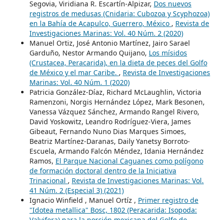
Segovia, Viridiana R. Escartín-Alpizar,
Dos nuevos
registros de medusas (Cnidaria: Cubozoa y Scyphozoa)
en la Bahía de Acapulco, Guerrero, México
,
Revista de
Investigaciones Marinas: Vol. 40 Núm. 2 (2020)
Manuel Ortiz, José Antonio Martínez, Jairo Sarael
Garduño, Nestor Armando Quijano,
Los mísidos
(Crustacea, Peracarida), en la dieta de peces del Golfo
de México y el mar Caribe.
,
Revista de Investigaciones
Marinas: Vol. 40 Núm. 1 (2020)
Patricia González-Díaz, Richard McLaughlin, Victoria
Ramenzoni, Norgis Hernández López, Mark Besonen,
Vanessa Vázquez Sánchez, Armando Rangel Rivero,
David Yoskowitz, Leandro Rodríguez-Viera, James
Gibeaut, Fernando Nuno Dias Marques Simoes,
Beatriz Martínez-Daranas, Daily Yanetsy Borroto-
Escuela, Armando Falcón Méndez, Idania Hernández
Ramos,
El Parque Nacional Caguanes como polígono
de formación doctoral dentro de la Iniciativa
Trinacional
,
Revista de Investigaciones Marinas: Vol.
41 Núm. 2 (Especial 3) (2021)
Ignacio Winfield , Manuel Ortíz ,
Primer registro de
"Idotea metallica" Bosc, 1802 (Peracarida: Isopoda:
Valvifera) para la porción mexicana del Golfo de