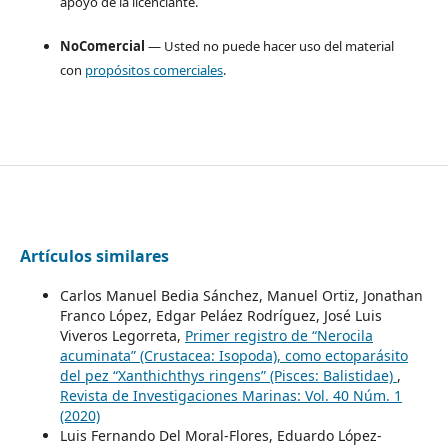
apoyo de la licenciante.
NoComercial
— Usted no puede hacer uso del material
con
propósitos comerciales
.
Artículos similares
Carlos Manuel Bedia Sánchez, Manuel Ortiz, Jonathan
Franco López, Edgar Peláez Rodríguez, José Luis
Viveros Legorreta,
Primer registro de “Nerocila
acuminata” (Crustacea: Isopoda), como ectoparásito
del pez “Xanthichthys ringens” (Pisces: Balistidae)
,
Revista de Investigaciones Marinas: Vol. 40 Núm. 1
(2020)
Luis Fernando Del Moral-Flores, Eduardo López-