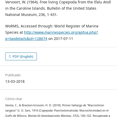
Vervoort, W. (1964). Free living Copepoda from the Ifalu Atoll
in the Caroline Islands. Bulletin of the United States
National Museum, 236, 1-431.
WoRMS, Accessed through: World Register of Marine
Species at
http://www.marinespecies.org/aphia.php?
p=taxdetails&id=128674
on 2017-07-11
PDF (English)
Publicado
13-03-2018
Cómo citar
Varela, C., & Bracken-Grissom, H. D. (2018). Primer hallazgo de "Macrochiron
sargassi" G. O. Sars, 1916 (Copepoda: Poecilostomatoida: Macrochironidae) en el
Golfo de México.
Revista De Investigaciones Marinas
,
37
(2), 100–102. Recuperado a