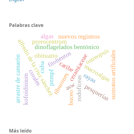
Palabras clave
algas
nuevos registros
alfredo de la cruz sánchez
prorocentrum
dinoflagelados bentónico
ostreopsis
fitobentos
sustratos artificiales
obituario
ceramiaceae
arrastre de camarón
caribe
cuba
macroalgas
corales
pnmpf
tiburones
rayas
kofoidinium
rodofíceas
asw
pesquerías
buceo
Más leído