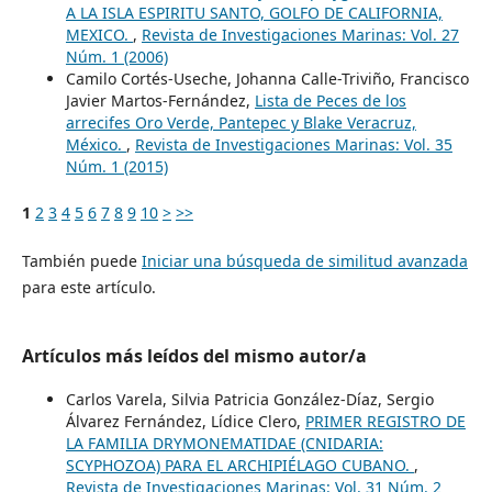
A LA ISLA ESPIRITU SANTO, GOLFO DE CALIFORNIA,
MEXICO.
,
Revista de Investigaciones Marinas: Vol. 27
Núm. 1 (2006)
Camilo Cortés-Useche, Johanna Calle-Triviño, Francisco
Javier Martos-Fernández,
Lista de Peces de los
arrecifes Oro Verde, Pantepec y Blake Veracruz,
México.
,
Revista de Investigaciones Marinas: Vol. 35
Núm. 1 (2015)
1
2
3
4
5
6
7
8
9
10
>
>>
También puede
Iniciar una búsqueda de similitud avanzada
para este artículo.
Artículos más leídos del mismo autor/a
Carlos Varela, Silvia Patricia González-Díaz, Sergio
Álvarez Fernández, Lídice Clero,
PRIMER REGISTRO DE
LA FAMILIA DRYMONEMATIDAE (CNIDARIA:
SCYPHOZOA) PARA EL ARCHIPIÉLAGO CUBANO.
,
Revista de Investigaciones Marinas: Vol. 31 Núm. 2