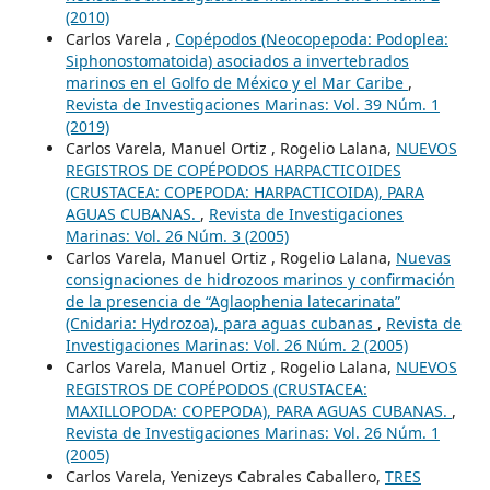
(2010)
Carlos Varela ,
Copépodos (Neocopepoda: Podoplea:
Siphonostomatoida) asociados a invertebrados
marinos en el Golfo de México y el Mar Caribe
,
Revista de Investigaciones Marinas: Vol. 39 Núm. 1
(2019)
Carlos Varela, Manuel Ortiz , Rogelio Lalana,
NUEVOS
REGISTROS DE COPÉPODOS HARPACTICOIDES
(CRUSTACEA: COPEPODA: HARPACTICOIDA), PARA
AGUAS CUBANAS.
,
Revista de Investigaciones
Marinas: Vol. 26 Núm. 3 (2005)
Carlos Varela, Manuel Ortiz , Rogelio Lalana,
Nuevas
consignaciones de hidrozoos marinos y confirmación
de la presencia de “Aglaophenia latecarinata”
(Cnidaria: Hydrozoa), para aguas cubanas
,
Revista de
Investigaciones Marinas: Vol. 26 Núm. 2 (2005)
Carlos Varela, Manuel Ortiz , Rogelio Lalana,
NUEVOS
REGISTROS DE COPÉPODOS (CRUSTACEA:
MAXILLOPODA: COPEPODA), PARA AGUAS CUBANAS.
,
Revista de Investigaciones Marinas: Vol. 26 Núm. 1
(2005)
Carlos Varela, Yenizeys Cabrales Caballero,
TRES