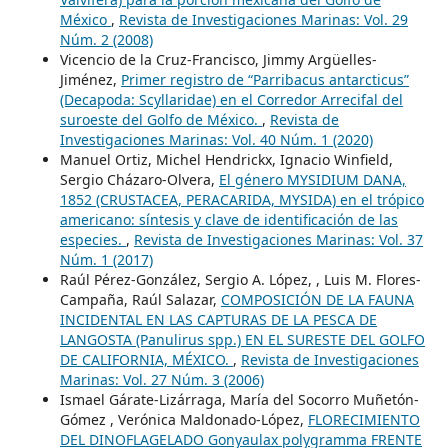
México
,
Revista de Investigaciones Marinas: Vol. 29
Núm. 2 (2008)
Vicencio de la Cruz-Francisco, Jimmy Argüelles-
Jiménez,
Primer registro de “Parribacus antarcticus”
(Decapoda: Scyllaridae) en el Corredor Arrecifal del
suroeste del Golfo de México.
,
Revista de
Investigaciones Marinas: Vol. 40 Núm. 1 (2020)
Manuel Ortiz, Michel Hendrickx, Ignacio Winfield,
Sergio Cházaro-Olvera,
El género MYSIDIUM DANA,
1852 (CRUSTACEA, PERACARIDA, MYSIDA) en el trópico
americano: síntesis y clave de identificación de las
especies.
,
Revista de Investigaciones Marinas: Vol. 37
Núm. 1 (2017)
Raúl Pérez-González, Sergio A. López, , Luis M. Flores-
Campaña, Raúl Salazar,
COMPOSICIÓN DE LA FAUNA
INCIDENTAL EN LAS CAPTURAS DE LA PESCA DE
LANGOSTA (Panulirus spp.) EN EL SURESTE DEL GOLFO
DE CALIFORNIA, MÉXICO.
,
Revista de Investigaciones
Marinas: Vol. 27 Núm. 3 (2006)
Ismael Gárate-Lizárraga, María del Socorro Muñetón-
Gómez , Verónica Maldonado-López,
FLORECIMIENTO
DEL DINOFLAGELADO Gonyaulax polygramma FRENTE