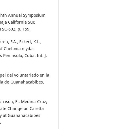
Eighth Annual Symposium
aja California Sur,
C-602. p. 159.
eu, F.A., Eckert, K.L.,
 of Chelonia mydas
Peninsula, Cuba. Int. J.
apel del voluntariado en la
ula de Guanahacabibes,
Harrison, E., Medina-Cruz,
limate Change on Caretta
ogy at Guanahacabibes
.