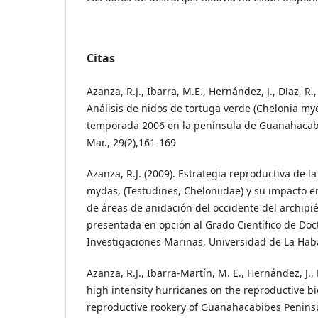
Citas
Azanza, R.J., Ibarra, M.E., Hernández, J., Díaz, R.
Análisis de nidos de tortuga verde (Chelonia my
temporada 2006 en la península de Guanahacabi
Mar., 29(2),161-169
Azanza, R.J. (2009). Estrategia reproductiva de l
mydas, (Testudines, Cheloniidae) y su impacto e
de áreas de anidación del occidente del archipi
presentada en opción al Grado Científico de Doc
Investigaciones Marinas, Universidad de La Hab
Azanza, R.J., Ibarra-Martín, M. E., Hernández, J., 
high intensity hurricanes on the reproductive bio
reproductive rookery of Guanahacabibes Peninsu