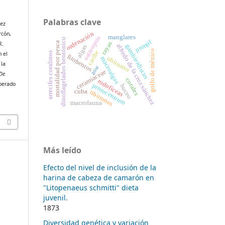
Palabras clave
nez
ordenación
rcón,
manglares
ostreopsis
dinoflagelados bentónico
pnmpf
rayas
R.
mortalidad por pesca
alfredo de la cruz sánchez
gambierdiscus
algas
golfo de méxico
caribe
arrecifes coralinos
 el
fitobentos
obituario
macroalgas
 la
asw
ceramiaceae
 De
corales
rodofíceas
uperado
prorocentrum
buceo
cuba
tiburones
macrofauna
Más leído
Efecto del nivel de inclusión de la
harina de cabeza de camarón en
"Litopenaeus schmitti" dieta
juvenil.
1873
Diversidad genética y variación