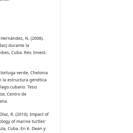
, Hernández, N. (2008).
das) durante la
bes, Cuba. Rev. Invest.
a tortuga verde, Chelonia
n la estructura genética
élago cubano. Tesis
tor, Centro de
ana.
Díaz, R. (2010). Impact of
logy of marine turtles’
la, Cuba. En K. Dean y