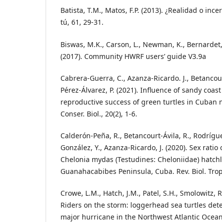
Batista, T.M., Matos, F.P. (2013). ¿Realidad o inc
tú, 61, 29-31.
Biswas, M.K., Carson, L., Newman, K., Bernardet, L.
(2017). Community HWRF users’ guide V3.9a
Cabrera-Guerra, C., Azanza-Ricardo. J., Betancourt
Pérez-Álvarez, P. (2021). Influence of sandy coast
reproductive success of green turtles in Cuban 
Conser. Biol., 20(2), 1-6.
Calderón-Peña, R., Betancourt-Ávila, R., Rodrígue
González, Y., Azanza-Ricardo, J. (2020). Sex ratio 
Chelonia mydas (Testudines: Cheloniidae) hatchl
Guanahacabibes Peninsula, Cuba. Rev. Biol. Trop.
Crowe, L.M., Hatch, J.M., Patel, S.H., Smolowitz, R.
Riders on the storm: loggerhead sea turtles det
major hurricane in the Northwest Atlantic Ocean. 