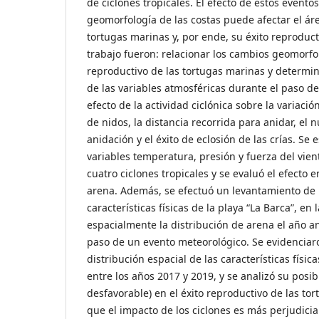
de ciclones tropicales. El efecto de estos evento
geomorfología de las costas puede afectar el ár
tortugas marinas y, por ende, su éxito reproducti
trabajo fueron: relacionar los cambios geomorfol
reproductivo de las tortugas marinas y determina
de las variables atmosféricas durante el paso de 
efecto de la actividad ciclónica sobre la variaci
de nidos, la distancia recorrida para anidar, el
anidación y el éxito de eclosión de las crías. Se e
variables temperatura, presión y fuerza del vien
cuatro ciclones tropicales y se evaluó el efecto 
arena. Además, se efectuó un levantamiento de l
características físicas de la playa “La Barca”, en 
espacialmente la distribución de arena el año ant
paso de un evento meteorológico. Se evidenciar
distribución espacial de las características físic
entre los años 2017 y 2019, y se analizó su posib
desfavorable) en el éxito reproductivo de las to
que el impacto de los ciclones es más perjudicia