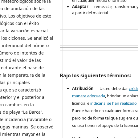
en cualquier medio o formato
s meteorológicos sobre la
Adaptar
— remezclar, transformar y
ea de anidación de las
a partir del material
vo. Los objetivos de este
ógicos con el éxito
r la variación espacial
los ciclones. Se analizó el
ón interanual del número
 número de intentos de
stimó el valor de las
to durante el paso de
Bajo los siguientes términos:
en la temperatura de la
as principales
Atribución
— Usted debe dar
créd
la que se caracterizó
manera adecuada
, brindar un enlace
erior y el posterior al
licencia, e
indicar si se han realizad
on cambios en la
Puede hacerlo en cualquier forma r
as de playa “La Barca”,
pero no de forma tal que sugiera qu
le incidencia (favorable o
su uso tienen el apoyo de la licencia
rtugas marinas. Se observó
l mientras mayor es la