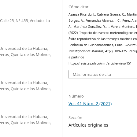
Cómo citar
Azanza Ricardo, J., Cabrera Guerra, C., Martí
Calle 25, N° 455, Vedado, La
Borges, A., Fernández Alvarez, J. C., Pérez Ala
A., Martínez González, Y., … Varela Montero, 
(2022). Impacto de eventos meteorológicos en
éxito reproductivo de las tortugas marinas en
Península de Guanahacabibes, Cuba .
Revista
. Universidad de La Habana,
Investigaciones Marinas
,
41
(2), 109–125. Rec
eros, Quinta de los Molinos,
a partir de
https://revistas.uh.cu/rim/article/view/151
Más formatos de cita
. Universidad de La Habana,
eros, Quinta de los Molinos,
Número
Vol. 41 Núm. 2 (2021)
. Universidad de La Habana,
Sección
eros, Quinta de los Molinos,
Artículos originales