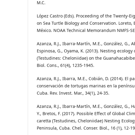
M.C.
López Castro (Eds). Proceeding of the Twenty-
on Sea Turtle Biology and Conservation. Loreto, B
México. NOAA Technical Memorandum NMFS-SEFS
Azanza, R.J., Ibarra-Martín, M.E., González, G., Abr
Espinosa, G., Oyama, K. (2013). Nesting ecology
(Testudines: Cheloniidae) on the Guanahacabibes 
Biol. Cons., 61(4), 1235-1945.
Azanza, R.J., Ibarra, M.E., Cobián, D. (2014). El p
conservación de tortugas marinas en la peníns
Cuba. Rev. Invest. Mar., 34(1), 24-35.
Azanza, R.J., Ibarra-Martín, M.E., González, G., 
Y., Bretos, F. (2017). Possible Effect of Global C
caretta (Testudines, Cheloniidae) Nesting Ecol
Peninsula, Cuba. Chel. Conser. Biol., 16 (1), 12-19