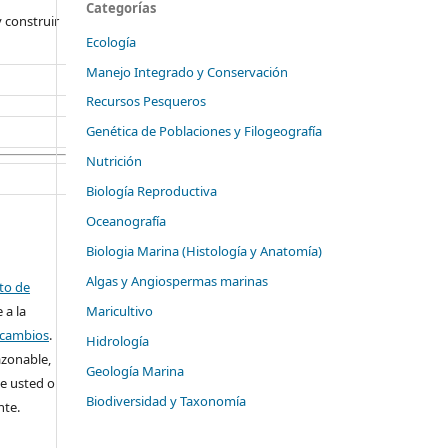
Categorías
 construir
Ecología
Manejo Integrado y Conservación
Recursos Pesqueros
Genética de Poblaciones y Filogeografía
Nutrición
Biología Reproductiva
Oceanografía
Biologia Marina (Histología y Anatomía)
Algas y Angiospermas marinas
ito de
 a la
Maricultivo
o cambios
.
Hidrología
azonable,
Geología Marina
e usted o
Biodiversidad y Taxonomía
nte.