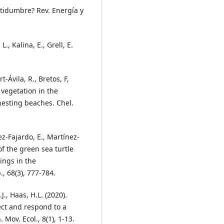
ertidumbre? Rev. Energía y
, Kalina, E., Grell, E.
-Ávila, R., Bretos, F,
 vegetation in the
nesting beaches. Chel.
z-Fajardo, E., Martínez-
of the green sea turtle
ings in the
, 68(3), 777-784.
J., Haas, H.L. (2020).
ect and respond to a
Mov. Ecol., 8(1), 1-13.