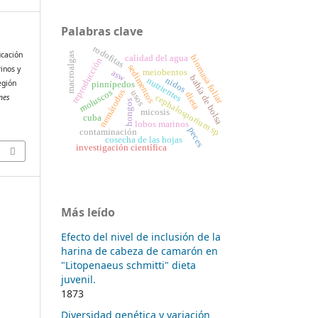
Palabras clave
rodofitas
icación
macroalgas
calidad del agua
biomasa foliar
reproducción
sedimentos
inos y
meiobentos
asw
bahía de bolsa
nidos
nutrientes
egión
pinnípedos
moluscos
nemátodos
usos
dieta
nes
cephalosporium sp
hongos
micosis
cuba
lobos marinos
peces
contaminación
cosecha de las hojas
investigación científica
Más leído
Efecto del nivel de inclusión de la
harina de cabeza de camarón en
"Litopenaeus schmitti" dieta
juvenil.
1873
Diversidad genética y variación