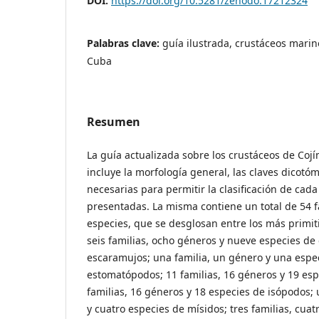
DOI:
https://doi.org/10.5281/zenodo.17212324
Palabras clave:
guía ilustrada, crustáceos marin
Cuba
Resumen
La guía actualizada sobre los crustáceos de Coj
incluye la morfología general, las claves dicotóm
necesarias para permitir la clasificación de cad
presentadas. La misma contiene un total de 54 f
especies, que se desglosan entre los más primiti
seis familias, ocho géneros y nueve especies de 
escaramujos; una familia, un género y una espe
estomatópodos; 11 familias, 16 géneros y 19 esp
familias, 16 géneros y 18 especies de isópodos; 
y cuatro especies de mísidos; tres familias, cuat