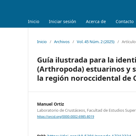
Inicio
Iniciar sesión
Acerca de
Contacto
Inicio
/
Archivos
/
Vol. 45 Núm. 2 (2025)
/
Artículo
Guía ilustrada para la iden
(Arthropoda) estuarinos y s
la región noroccidental de
Manuel Ortiz
Laboratorio de Crustáceos, Facultad de Estudios Super
https://orcid.org/0000-0002-6985-8019