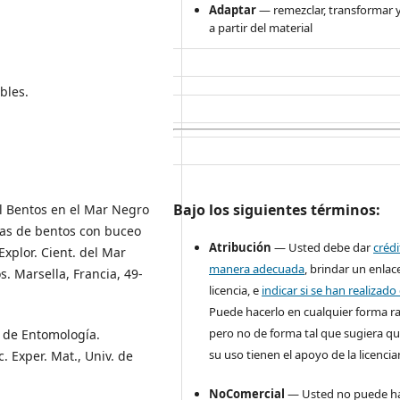
Adaptar
— remezclar, transformar y
a partir del material
bles.
Bajo los siguientes términos:
el Bentos en el Mar Negro
ras de bentos con buceo
Atribución
— Usted debe dar
créd
Explor. Cient. del Mar
manera adecuada
, brindar un enlace
. Marsella, Francia, 49-
licencia, e
indicar si se han realizad
Puede hacerlo en cualquier forma r
pero no de forma tal que sugiera qu
co de Entomología.
su uso tienen el apoyo de la licencia
 Exper. Mat., Univ. de
NoComercial
— Usted no puede ha