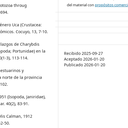
del material con
propósitos comerci
Protozoa throug
 694.
 Género Uca (Crustacea:
micos. Cocuyo, 13, 7-10.
allazgos de Charybdis
apoda; Portunidae) en la
Recibido 2025-09-27
(1-3), 113-114.
Aceptado 2026-01-20
Publicado 2026-01-20
 estuarinos y
a norte de la provincia
-102.
951 (Isopoda, Janiridae),
r. 40(2), 83-91.
ylis Calman, 1912
42-50.