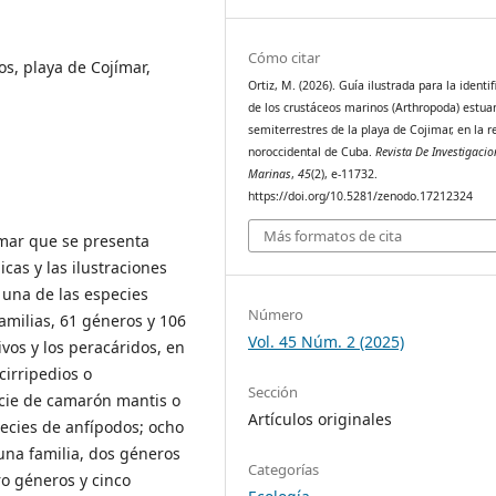
Cómo citar
os, playa de Cojímar,
Ortiz, M. (2026). Guía ilustrada para la identif
de los crustáceos marinos (Arthropoda) estuar
semiterrestres de la playa de Cojimar, en la r
noroccidental de Cuba.
Revista De Investigacio
Marinas
,
45
(2), e-11732.
https://doi.org/10.5281/zenodo.17212324
Más formatos de cita
ímar que se presenta
icas y las ilustraciones
a una de las especies
Número
amilias, 61 géneros y 106
Vol. 45 Núm. 2 (2025)
vos y los peracáridos, en
cirripedios o
Sección
cie de camarón mantis o
Artículos originales
ecies de anfípodos; ocho
una familia, dos géneros
Categorías
ro géneros y cinco