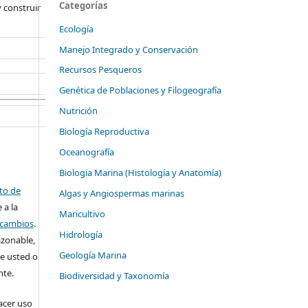
Categorías
 construir
Ecología
Manejo Integrado y Conservación
Recursos Pesqueros
Genética de Poblaciones y Filogeografía
Nutrición
Biología Reproductiva
Oceanografía
Biologia Marina (Histología y Anatomía)
ito de
Algas y Angiospermas marinas
 a la
Maricultivo
o cambios
.
Hidrología
azonable,
Geología Marina
e usted o
nte.
Biodiversidad y Taxonomía
cer uso