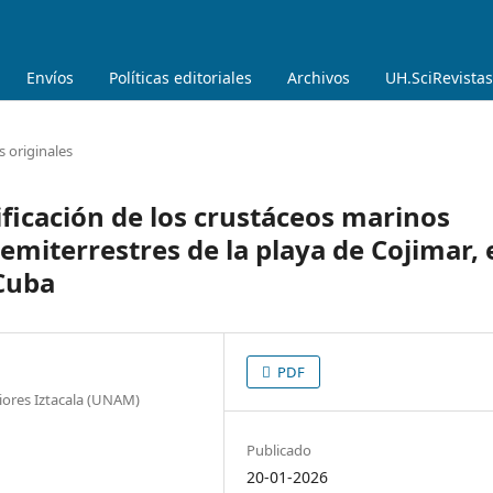
Envíos
Políticas editoriales
Archivos
UH.SciRevistas
s originales
tificación de los crustáceos marinos
emiterrestres de la playa de Cojimar, 
 Cuba
PDF
iores Iztacala (UNAM)
Publicado
20-01-2026