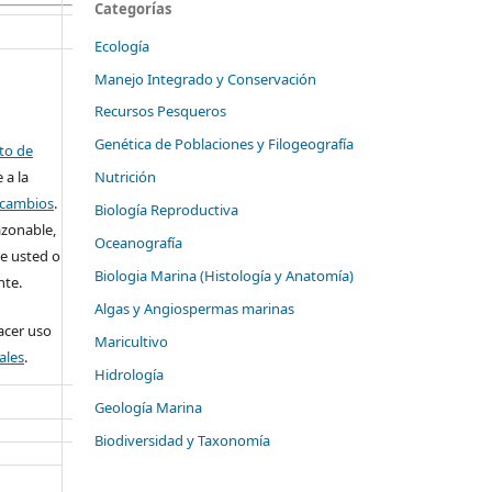
Categorías
Ecología
Manejo Integrado y Conservación
Recursos Pesqueros
Genética de Poblaciones y Filogeografía
ito de
 a la
Nutrición
o cambios
.
Biología Reproductiva
azonable,
Oceanografía
e usted o
Biologia Marina (Histología y Anatomía)
nte.
Algas y Angiospermas marinas
cer uso
Maricultivo
ales
.
Hidrología
Geología Marina
Biodiversidad y Taxonomía