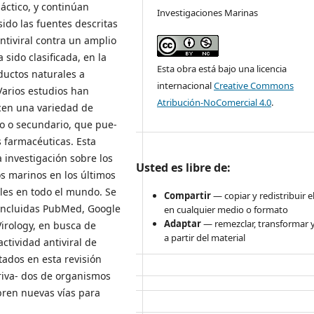
láctico, y continúan
Investigaciones Marinas
ido las fuentes descritas
tiviral contra un amplio
 sido clasificada, en la
Esta obra está bajo una licencia
ductos naturales a
internacional
Creative Commons
Varios estudios han
Atribución-NoComercial 4.0
.
en una variedad de
o o secundario, que pue-
s farmacéuticas. Esta
 investigación sobre los
Usted es libre de:
s marinos en los últimos
ales en todo el mundo. Se
Compartir
— copiar y redistribuir e
 incluidas PubMed, Google
en cualquier medio o formato
Adaptar
— remezclar, transformar y
 Virology, en busca de
a partir del material
ctividad antiviral de
ados en esta revisión
riva- dos de organismos
bren nuevas vías para