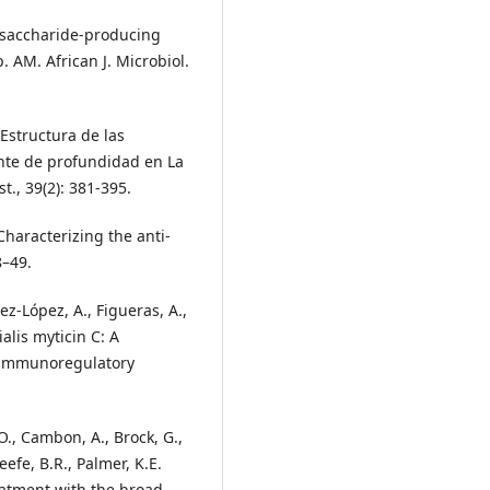
lysaccharide-producing
 AM. African J. Microbiol.
 Estructura de las
nte de profundidad en La
t., 39(2): 381-395.
 Characterizing the anti-
8–49.
nez-López, A., Figueras, A.,
ialis myticin C: A
d immunoregulatory
O., Cambon, A., Brock, G.,
eefe, B.R., Palmer, K.E.
reatment with the broad-