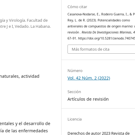
Cómo citar
Casanova-Nodarse, E., Rodeiro Guerra, I., & 
ía y Virología. Facultad de
Rey, L. de R. (2023). Potencialidades como
tre J e I, Vedado. La Habana.
antivirales de compuestos de origen marino: 
revisión .
Revista De Investigaciones Marinas
,
67–91. https://doi.org/10.5281/zenodo.74074
Más formatos de cita
Número
aturales, actividad
Vol. 42 Núm. 2 (2022)
Sección
Artículos de revisión
Licencia
ntales y el desarrollo de
ría de las enfermedades
Derechos de autor 2023 Revista de