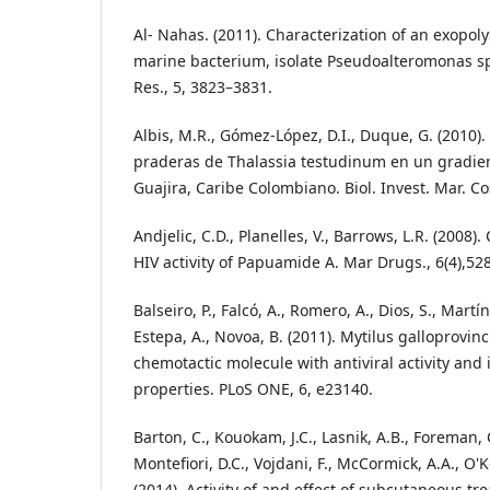
Al- Nahas. (2011). Characterization of an exopo
marine bacterium, isolate Pseudoalteromonas sp.
Res., 5, 3823–3831.
Albis, M.R., Gómez-López, D.I., Duque, G. (2010).
praderas de Thalassia testudinum en un gradie
Guajira, Caribe Colombiano. Biol. Invest. Mar. Cos
Andjelic, C.D., Planelles, V., Barrows, L.R. (2008).
HIV activity of Papuamide A. Mar Drugs., 6(4),52
Balseiro, P., Falcó, A., Romero, A., Dios, S., Martí
Estepa, A., Novoa, B. (2011). Mytilus galloprovinc
chemotactic molecule with antiviral activity an
properties. PLoS ONE, 6, e23140.
Barton, C., Kouokam, J.C., Lasnik, A.B., Foreman, 
Montefiori, D.C., Vojdani, F., McCormick, A.A., O'K
(2014). Activity of and effect of subcutaneous t