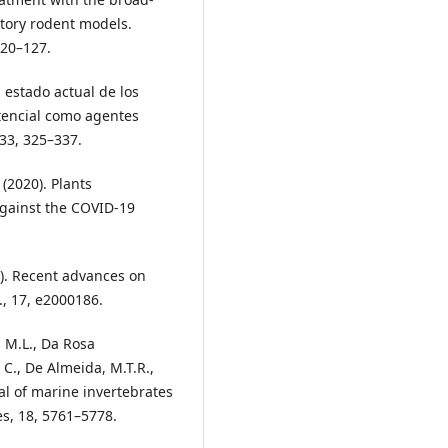
ratory rodent models.
120–127.
l estado actual de los
tencial como agentes
 33, 325–337.
 (2020). Plants
 against the COVID-19
20). Recent advances on
, 17, e2000186.
i, M.L., Da Rosa
, C., De Almeida, M.T.R.,
tial of marine invertebrates
s, 18, 5761–5778.