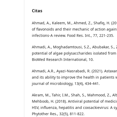
Citas
Ahmad, A., Kaleem, M., Ahmed, Z., Shafiq, H. (20
of flavonoids and their mechanic of action again
infections-A review. Food Res. Int., 77, 221-235.
Ahmadi, A., Moghadamtousi, S.Z., Abubakar, S., Za
potential of algae polysaccharides isolated from
BioMed Research International, 10.
Ahmadi, A.R., Ayazi-Nasrabadi, R. (2021). Astaxan
and its ability to improve the health in patients
journal of microbiology, 13(4), 434-441.
Akram, M., Tahir, I.M., Shah, S., Mahmood, Z., Alt
Mehboob, H. (2018). Antiviral potential of medici
HSV, influenza, hepatitis and coxsackievirus: A s
Phytother Res., 32(5), 811-822.