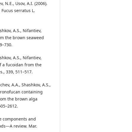
v, N.E., Usov, A.I. (2006).
 Fucus serratus L.
shkov, A.S., Nifantiev,
 from the brown seaweed
19–730.
shkov, A.S., Nifantiev,
 of a fucoidan from the
s., 339, 511–517.
achev, A.A., Shashkov, A.S.,
ucuronofucan containing
rom the brown alga
2605–2612.
alue components and
oods—A review. Mar.