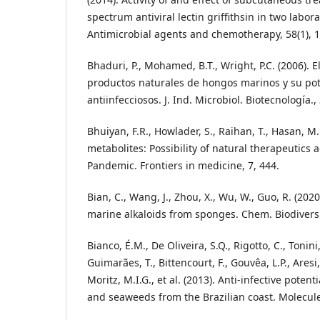
spectrum antiviral lectin griffithsin in two labo
Antimicrobial agents and chemotherapy, 58(1), 
Bhaduri, P., Mohamed, B.T., Wright, P.C. (2006). E
productos naturales de hongos marinos y su po
antiinfecciosos. J. Ind. Microbiol. Biotecnología.,
Bhuiyan, F.R., Howlader, S., Raihan, T., Hasan, M.
metabolites: Possibility of natural therapeutics
Pandemic. Frontiers in medicine, 7, 444.
Bian, C., Wang, J., Zhou, X., Wu, W., Guo, R. (20
marine alkaloids from sponges. Chem. Biodivers.
Bianco, É.M., De Oliveira, S.Q., Rigotto, C., Tonin
Guimarães, T., Bittencourt, F., Gouvêa, L.P., Aresi
Moritz, M.I.G., et al. (2013). Anti-infective poten
and seaweeds from the Brazilian coast. Molecule