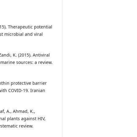
15). Therapeutic potential
st microbial and viral
ndi, K. (2015). Antiviral
 marine sources: a review.
thin protective barrier
 with COVID-19. Iranian
af, A., Ahmad, K.,
nal plants against HIV,
ystematic review.