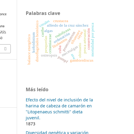
Palabras clave
Ponce
crustacea
corales
dinoflagelados bentónico
mortalidad por pesca
alfredo de la cruz sánchez
una
rodofíceas
caribe
conservación
algas
pesca artesanal
tiburones
42
(2),
rayas
prorocentrum
ordenación
kofoidinium
ceramiaceae
balance energético
50
pesquerías
fitobentos
obituario
macroalgas
cuba
asw
ostreopsis
pnmpf
gambierdiscus
Más leído
Efecto del nivel de inclusión de la
harina de cabeza de camarón en
"Litopenaeus schmitti" dieta
juvenil.
1873
Diversidad genética y variación