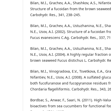
Bilan, M.I., Grachev, A.A., Shashkov, A.S., Nifantie
Structure of a fucoidan from the brown seaweed
Carbohydr. Res., 341, 238–245.
Bilan, M.I., Grachev, A.A., Ustuzhanina, N.E., Sha
N.E., Usov, A.I. (2002). Structure of a fucoidan
Fucus evanescens C.Ag. Carbohydr. Res., 337, 7
Bilan, M.I., Grachev, A.A., Ustuzhanina, N.E., Sha
N.E., Usov, A.I. (2004). A highly regular fraction
brown seaweed Fucus distichus L. Carbohydr. Re
Bilan, M.I., Vinogradova, E.V., Tsvetkova, E.A., Gr
Nifantiev, N.E., Usov, A.I. (2008). A sulfated gl
both fucofuranose and fucopyranose residues f
Chordaria flagelliformis. Carbohydr. Res., 343, 
Bordbar, S., Anwar, F., Saari, N. (2011). High-V
bioactives from sea cucumbers for functional f