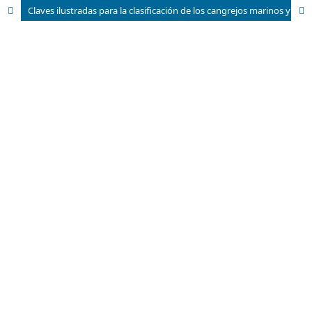
Claves ilustradas para la clasificación de los cangrejos marinos y estuarinos (Malacostraca: Brachyura) de Cuba II