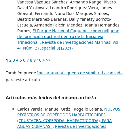
Vanessa Vázquez Sánchez, Armando Rangel Rivero,
David Yoskowitz, Leandro Rodríguez-Viera, James
Gibeaut, Fernando Nuno Dias Marques Simoes,
Beatriz Martínez-Daranas, Daily Yanetsy Borroto-
Escuela, Armando Falcón Méndez, Idania Hernández
Ramos,
El Parque Nacional Caguanes como polígono
de formación doctoral dentro de la Iniciativa
Trinacional
,
Revista de Investigaciones Marinas: Vol.
41 Núm. 2 (Especial 3) (2021)
1
2
3
4
5
6
7
8
9
10
>
>>
También puede
Iniciar una búsqueda de similitud avanzada
para este artículo.
Artículos más leídos del mismo autor/a
Carlos Varela, Manuel Ortiz , Rogelio Lalana,
NUEVOS
REGISTROS DE COPÉPODOS HARPACTICOIDES
(CRUSTACEA: COPEPODA: HARPACTICOIDA), PARA
AGUAS CUBANAS.
,
Revista de Investigaciones