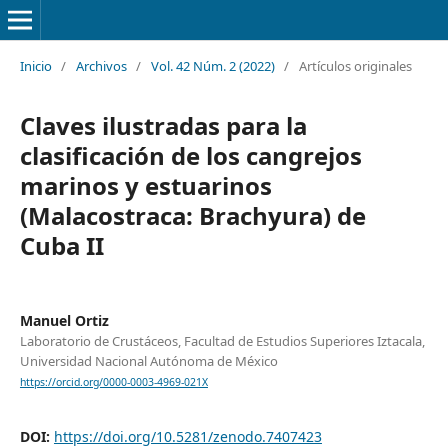
Inicio
/
Archivos
/
Vol. 42 Núm. 2 (2022)
/
Artículos originales
Claves ilustradas para la
clasificación de los cangrejos
marinos y estuarinos
(Malacostraca: Brachyura) de
Cuba II
Manuel Ortiz
Laboratorio de Crustáceos, Facultad de Estudios Superiores Iztacala,
Universidad Nacional Autónoma de México
https://orcid.org/0000-0003-4969-021X
DOI:
https://doi.org/10.5281/zenodo.7407423