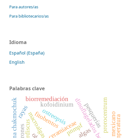
Para autores/as
Para bibliotecarios/as
Idioma
Español (España)
English
Palabras clave
biorremediación
dinoflagelados bentónico
laguna chakmochuk
prorocentrum
kofoidinium
pesquerías
rayas
ostreopsis
fitobentos
macroalgas
caribe mexicano
temperatura
ceramiaceae
pnmpf
tiburones
algas