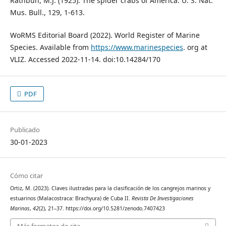
Rathbun, M.J. (1925). The spider crabs of America. U. S. Nat.
Mus. Bull., 129, 1-613.
WoRMS Editorial Board (2022). World Register of Marine
Species. Available from
https://www.marinespecies
. org at
VLIZ. Accessed 2022-11-14. doi:10.14284/170
PDF
Publicado
30-01-2023
Cómo citar
Ortiz, M. (2023). Claves ilustradas para la clasificación de los cangrejos marinos y
estuarinos (Malacostraca: Brachyura) de Cuba II.
Revista De Investigaciones
Marinas
,
42
(2), 21–37. https://doi.org/10.5281/zenodo.7407423