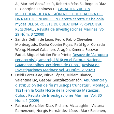
A., Maribel González P., Roberto Frías S., Rogelio Díaz
F., Georgina Espinosa L.,
CARACTERIZACIÓN
MOLECULAR DE LA REGIÓN NO CODIFICADORA DEL
DNA MITOCÓNDRICO EN Caretta caretta Y Chelonia
mydas DEL SUROESTE DE CUBA: UNA PERSPECTIVA
REGIONAL.
,
Revista de Investigaciones Marinas: Vol.
29 Núm. 3 (2008)
Sandra Delfín de León, Pedro Pablo Chevalier
Monteagudo, Dorka Cobián Rojas, Raúl Igor Corrada
Wong, Hansel Caballero Aragón, Ximena Escovar
Fadul, Miguel Adrián Pino Prieto,
Desove de "Acropora
cervicornis" (Lamarck, 1816) en el Parque Nacional
Guanahacabibes, occidente de Cuba.
,
Revista de
Investigaciones Marinas: Vol. 41 Núm. 2 (2021)
Heidi Perez-Cao, Nirka López, Miriam Blanco,
Valentina Lio, Gaspar González-Sansón,
Abundancia y
distribución del delfín ("Tursiops truncatus", Montagu,
1821) en la Costa Norte de la provincia Matanzas,
Cuba.
,
Revista de Investigaciones Marinas: Vol. 30
Núm. 1 (2009)
Patricia González-Díaz, Richard McLaughlin, Victoria
Ramenzoni, Norgis Hernández López, Mark Besonen,