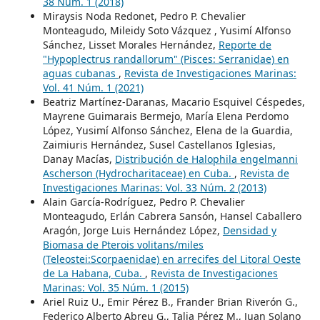
38 Núm. 1 (2018)
Miraysis Noda Redonet, Pedro P. Chevalier
Monteagudo, Mileidy Soto Vázquez , Yusimí Alfonso
Sánchez, Lisset Morales Hernández,
Reporte de
"Hypoplectrus randallorum" (Pisces: Serranidae) en
aguas cubanas
,
Revista de Investigaciones Marinas:
Vol. 41 Núm. 1 (2021)
Beatriz Martínez-Daranas, Macario Esquivel Céspedes,
Mayrene Guimarais Bermejo, María Elena Perdomo
López, Yusimí Alfonso Sánchez, Elena de la Guardia,
Zaimiuris Hernández, Susel Castellanos Iglesias,
Danay Macías,
Distribución de Halophila engelmanni
Ascherson (Hydrocharitaceae) en Cuba.
,
Revista de
Investigaciones Marinas: Vol. 33 Núm. 2 (2013)
Alain García-Rodríguez, Pedro P. Chevalier
Monteagudo, Erlán Cabrera Sansón, Hansel Caballero
Aragón, Jorge Luis Hernández López,
Densidad y
Biomasa de Pterois volitans/miles
(Teleostei:Scorpaenidae) en arrecifes del Litoral Oeste
de La Habana, Cuba.
,
Revista de Investigaciones
Marinas: Vol. 35 Núm. 1 (2015)
Ariel Ruiz U., Emir Pérez B., Frander Brian Riverón G.,
Federico Alberto Abreu G., Talia Pérez M., Juan Solano