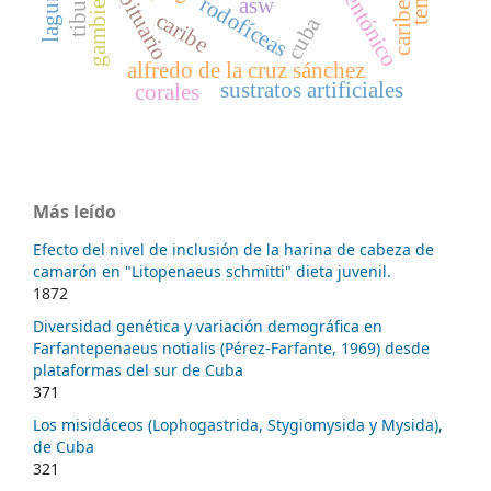
gambierdiscus
obituario
rodofíceas
asw
caribe
cuba
alfredo de la cruz sánchez
sustratos artificiales
corales
Más leído
Efecto del nivel de inclusión de la harina de cabeza de
camarón en "Litopenaeus schmitti" dieta juvenil.
1872
Diversidad genética y variación demográfica en
Farfantepenaeus notialis (Pérez-Farfante, 1969) desde
plataformas del sur de Cuba
371
Los misidáceos (Lophogastrida, Stygiomysida y Mysida),
de Cuba
321