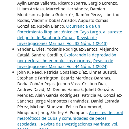
Aylin Lanza Valiente, Ricardo Ibarra, Sergio Lorenzo,
Liliam Arriaza, Marcelino Hernández, Damian
Montesinos, Julieta Gutierréz, Ramón Pérez, Libertad
Rodas, Vladimir Dobal Amador, Augusto Comas
González, Rubén Blanco,
Ocurrencia de un
florecimiento fitoplanctónico en Cayo Largo, al sureste
del golfo de Batabanó, Cuba.
,
Revista de
Investigaciones Marinas: Vol. 33 Núm. 1 (2013)
Yander L. Diez, Yodanis Rodríguez-Santos, Alejandro
Catalá, Sandra Gordillo,
Explorando la depredación
por perforación en moluscos marinos
,
Revista de
Investigaciones Marinas: Vol. 44 Núm. 1 (2024)
John K. Reed, Patricia González-Díaz, Linnet Busutil,
Stephanie Farrington, Beatriz Martínez-Daranas,
Dorka Cobián Rojas, Joshua Voss, Cristina Diaz,
Andrew David, M. Dennis Hanisak, Juliett González
Mendez, Alain García Rodríguez, Patricia M. González-
Sánchez, Jorge Viamontes Fernández, Daniel Estrada
Pérez, Michael Studivan, Felicia Drummond,
Mingshun Jiang, Shirley A. Pomponi,
Arrecifes de coral
mesofóticos de Cuba y comunidades de peces
asociadas.
,
Revista de Investigaciones Marinas: Vol.