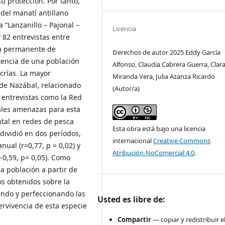
u protección. Por tanto,
 del manatí antillano
a “Lanzanillo – Pajonal –
Licencia
y 82 entrevistas entre
ia permanente de
Derechos de autor 2025 Eddy García
stencia de una población
Alfonso, Claudia Cabrera Guerra, Clara
crías. La mayor
Miranda Vera, Julia Azanza Ricardo
 de Nazábal, relacionado
(Autor/a)
 entrevistas como la Red
ales amenazas para esta
ental en redes de pesca
Esta obra está bajo una licencia
dividió en dos períodos,
internacional
Creative Commons
ual (r=0,77, p = 0,02) y
Atribución-NoComercial 4.0
.
-0,59, p= 0,05). Como
la población a partir de
dos obtenidos sobre la
ando y perfeccionando las
Usted es libre de:
ervivencia de esta especie
Compartir
— copiar y redistribuir e