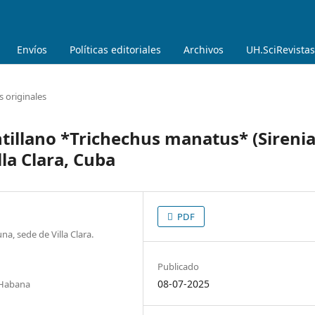
Envíos
Políticas editoriales
Archivos
UH.SciRevistas
s originales
tillano *Trichechus manatus* (Sirenia
lla Clara, Cuba
PDF
na, sede de Villa Clara.
Publicado
08-07-2025
 Habana