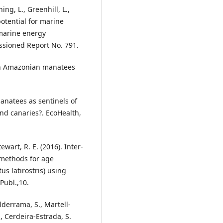
ing, L., Greenhill, L.,
potential for marine
marine energy
ssioned Report No. 791.
 in Amazonian manatees
 Manatees as sentinels of
nd canaries?. EcoHealth,
ewart, R. E. (2016). Inter-
methods for age
s latirostris) using
Publ.,10.
derrama, S., Martell-
., Cerdeira-Estrada, S.