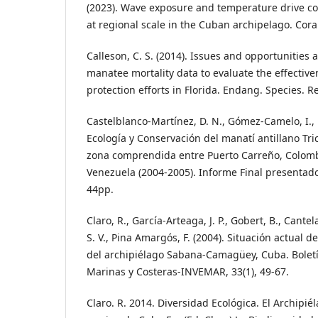
(2023). Wave exposure and temperature drive co
at regional scale in the Cuban archipelago. Coral
Calleson, C. S. (2014). Issues and opportunities 
manatee mortality data to evaluate the effectiv
protection efforts in Florida. Endang. Species. Re
Castelblanco-Martínez, D. N., Gómez-Camelo, I., 
Ecología y Conservación del manatí antillano Tr
zona comprendida entre Puerto Carreño, Colomb
Venezuela (2004-2005). Informe Final presentado
44pp.
Claro, R., García-Arteaga, J. P., Gobert, B., Cant
S. V., Pina Amargós, F. (2004). Situación actual 
del archipiélago Sabana-Camagüey, Cuba. Boletí
Marinas y Costeras-INVEMAR, 33(1), 49-67.
Claro. R. 2014. Diversidad Ecológica. El Archipié