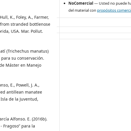
NoComercial
— Usted no puede ha
del material con
propósitos comerci
ull, K., Foley, A., Farmer,
s from stranded bottlenose
rida, USA. Mar. Pollut.
natí (Trichechus manatus)
 para su conservación.
 de Máster en Manejo
so, E., Powell, J. A.,
ered antillean manatee
Isla de la Juventud,
rcía Alfonso. E. (2016b).
 - Fragoso” para la