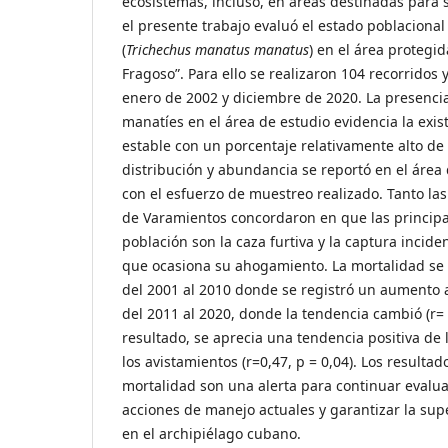
ecosistemas, incluso, en áreas destinadas para s
el presente trabajo evaluó el estado poblacional
(
Trichechus manatus manatus
) en el área protegid
Fragoso”. Para ello se realizaron 104 recorridos 
enero de 2002 y diciembre de 2020. La presenc
manatíes en el área de estudio evidencia la exi
estable con un porcentaje relativamente alto de 
distribución y abundancia se reportó en el área
con el esfuerzo de muestreo realizado. Tanto las
de Varamientos concordaron en que las princip
población son la caza furtiva y la captura incid
que ocasiona su ahogamiento. La mortalidad se 
del 2001 al 2010 donde se registró un aumento an
del 2011 al 2020, donde la tendencia cambió (r= 
resultado, se aprecia una tendencia positiva de 
los avistamientos (r=0,47, p = 0,04). Los resulta
mortalidad son una alerta para continuar evalu
acciones de manejo actuales y garantizar la sup
en el archipiélago cubano.