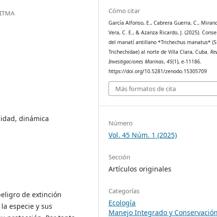
Cómo citar
CITMA
García Alfonso, E., Cabrera Guerra, C., Miran
Vera, C. E., & Azanza Ricardo, J. (2025). Cons
del manatí antillano *Trichechus manatus* (S
Trichechidae) al norte de Villa Clara, Cuba.
Re
Investigaciones Marinas
,
45
(1), e-11186.
https://doi.org/10.5281/zenodo.15305709
Más formatos de cita
lidad, dinámica
Número
Vol. 45 Núm. 1 (2025)
Sección
Artículos originales
Categorías
peligro de extinción
Ecología
la especie y sus
Manejo Integrado y Conservació