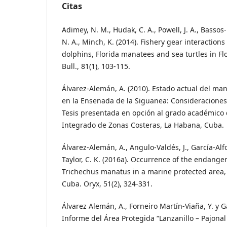
Citas
Adimey, N. M., Hudak, C. A., Powell, J. A., Bassos-H
N. A., Minch, K. (2014). Fishery gear interaction
dolphins, Florida manatees and sea turtles in Flo
Bull., 81(1), 103-115.
Álvarez-Alemán, A. (2010). Estado actual del ma
en la Ensenada de la Siguanea: Consideraciones
Tesis presentada en opción al grado académico
Integrado de Zonas Costeras, La Habana, Cuba.
Álvarez-Alemán, A., Angulo-Valdés, J., García-Alfon
Taylor, C. K. (2016a). Occurrence of the endang
Trichechus manatus in a marine protected area, 
Cuba. Oryx, 51(2), 324-331.
Álvarez Alemán, A., Forneiro Martín-Viaña, Y. y Ga
Informe del Área Protegida “Lanzanillo – Pajonal