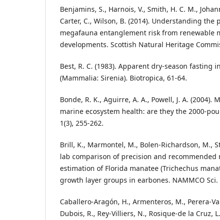
Benjamins, S., Harnois, V., Smith, H. C. M., Johann
Carter, C., Wilson, B. (2014). Understanding the 
megafauna entanglement risk from renewable 
developments. Scottish Natural Heritage Commi
Best, R. C. (1983). Apparent dry-season fasting
(Mammalia: Sirenia). Biotropica, 61-64.
Bonde, R. K., Aguirre, A. A., Powell, J. A. (2004).
marine ecosystem health: are they the 2000-pou
1(3), 255-262.
Brill, K., Marmontel, M., Bolen-Richardson, M., St
lab comparison of precision and recommended 
estimation of Florida manatee (Trichechus manatu
growth layer groups in earbones. NAMMCO Sci. 
Caballero-Aragón, H., Armenteros, M., Perera-Val
Dubois, R., Rey-Villiers, N., Rosique-de la Cruz, L