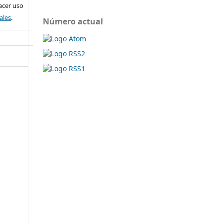
cer uso
ales
.
Número actual