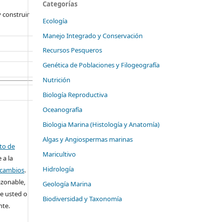
Categorías
 construir
Ecología
Manejo Integrado y Conservación
Recursos Pesqueros
Genética de Poblaciones y Filogeografía
Nutrición
Biología Reproductiva
Oceanografía
Biologia Marina (Histología y Anatomía)
Algas y Angiospermas marinas
ito de
Maricultivo
 a la
Hidrología
o cambios
.
azonable,
Geología Marina
e usted o
Biodiversidad y Taxonomía
nte.