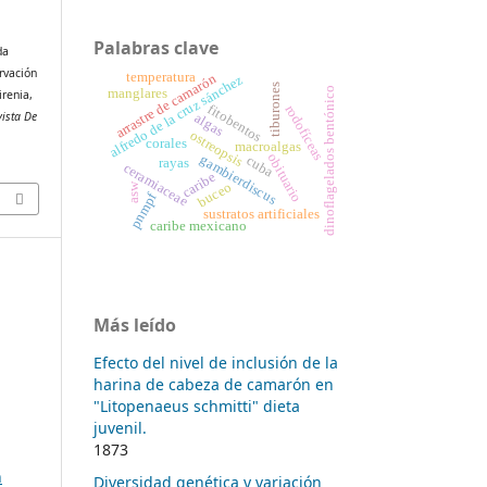
Palabras clave
da
ervación
temperatura
arrastre de camarón
alfredo de la cruz sánchez
tiburones
dinoflagelados bentónico
manglares
irenia,
fitobentos
rodofíceas
vista De
algas
ostreopsis
corales
macroalgas
obituario
gambierdiscus
cuba
rayas
ceramiaceae
caribe
buceo
asw
pnmpf
sustratos artificiales
caribe mexicano
Más leído
Efecto del nivel de inclusión de la
harina de cabeza de camarón en
"Litopenaeus schmitti" dieta
juvenil.
1873
n
Diversidad genética y variación