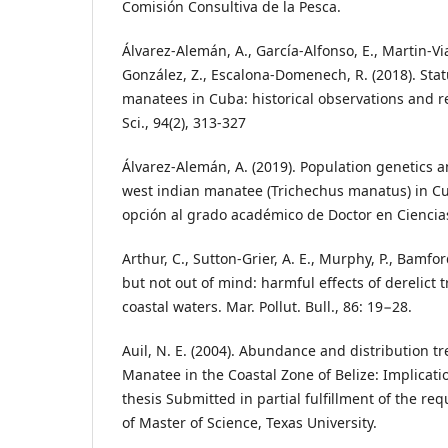
Comisión Consultiva de la Pesca.
Álvarez-Alemán, A., García-Alfonso, E., Martin-Vi
González, Z., Escalona-Domenech, R. (2018). Sta
manatees in Cuba: historical observations and re
Sci., 94(2), 313-327
Álvarez-Alemán, A. (2019). Population genetics a
west indian manatee (Trichechus manatus) in Cu
opción al grado académico de Doctor en Ciencias 
Arthur, C., Sutton-Grier, A. E., Murphy, P., Bamfor
but not out of mind: harmful effects of derelict 
coastal waters. Mar. Pollut. Bull., 86: 19−28.
Auil, N. E. (2004). Abundance and distribution t
Manatee in the Coastal Zone of Belize: Implicati
thesis Submitted in partial fulfillment of the re
of Master of Science, Texas University.