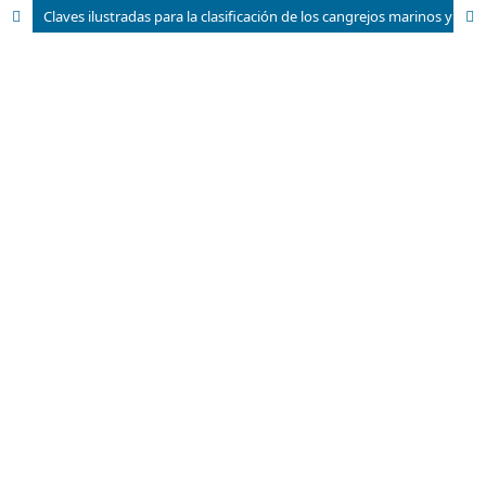
Claves ilustradas para la clasificación de los cangrejos marinos y estuarinos (Malacostraca: Brachyura) de Cuba V