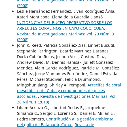
(2008)
Leslie Hernández Fernández, Liván Rodríguez Ávila,
Kateri Monticone, Elena de la Guardia Llansó,
INCIDENCIAS DEL BUCEO RECREATIVO SOBRE LOS
ARRECIFES CORALINOS EN CAYO COCO, CUBA.
,
Revista de Investigaciones Marinas: Vol. 29 Núm. 3
(2008)
John K. Reed, Patricia González-Díaz, Linnet Busutil,
Stephanie Farrington, Beatriz Martínez-Daranas,
Dorka Cobián Rojas, Joshua Voss, Cristina Diaz,
Andrew David, M. Dennis Hanisak, Juliett González
Mendez, Alain García Rodríguez, Patricia M. González-
Sánchez, Jorge Viamontes Fernández, Daniel Estrada
Pérez, Michael Studivan, Felicia Drummond,
Mingshun Jiang, Shirley A. Pomponi,
Arrecifes de coral
mesofóticos de Cuba y comunidades de peces
asociadas.
,
Revista de Investigaciones Marinas: Vol.
38 Núm. 1 (2018)
Liliam Arriaza O., Libertad Rodas F., Jacqueline
Simanca C., Sergio L. Lorenzo S., Daniel E. Milian L.,
Pedro Romero,
Contribución a la gestión ambiental
del golfo de Batabanó, Cuba
,
Revista de