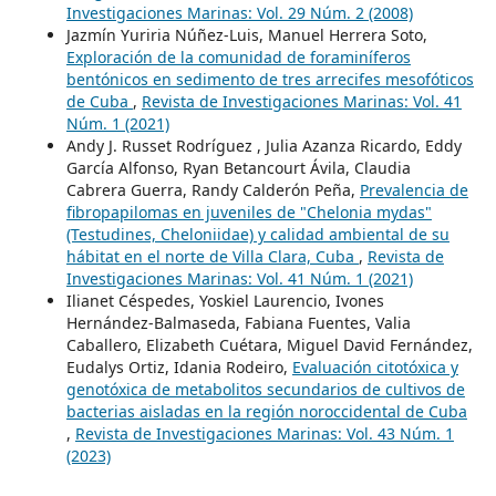
Investigaciones Marinas: Vol. 29 Núm. 2 (2008)
Jazmín Yuriria Núñez-Luis, Manuel Herrera Soto,
Exploración de la comunidad de foraminíferos
bentónicos en sedimento de tres arrecifes mesofóticos
de Cuba
,
Revista de Investigaciones Marinas: Vol. 41
Núm. 1 (2021)
Andy J. Russet Rodríguez , Julia Azanza Ricardo, Eddy
García Alfonso, Ryan Betancourt Ávila, Claudia
Cabrera Guerra, Randy Calderón Peña,
Prevalencia de
fibropapilomas en juveniles de "Chelonia mydas"
(Testudines, Cheloniidae) y calidad ambiental de su
hábitat en el norte de Villa Clara, Cuba
,
Revista de
Investigaciones Marinas: Vol. 41 Núm. 1 (2021)
Ilianet Céspedes, Yoskiel Laurencio, Ivones
Hernández-Balmaseda, Fabiana Fuentes, Valia
Caballero, Elizabeth Cuétara, Miguel David Fernández,
Eudalys Ortiz, Idania Rodeiro,
Evaluación citotóxica y
genotóxica de metabolitos secundarios de cultivos de
bacterias aisladas en la región noroccidental de Cuba
,
Revista de Investigaciones Marinas: Vol. 43 Núm. 1
(2023)