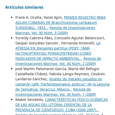
Artículos similares
Frank A. Ocaña, Yanet Apín,
PRIMER REGISTRO PARA
AGUAS CUBANAS DE Branchiostoma caribaeum
SUNDEVALL, 1853.
,
Revista de Investigaciones
Marinas: Vol. 30 Núm. 3 (2009)
Yureidy Cabrera Páez, Consuelo Aguilar Betancourt,
Gaspar González-Sansón , Fernanda Antonelli,
LA
ATRESIA EN Stegastes partitus (POEY, 1868)
(ACTINOPTERYGII: POMACENTRIDAE) COMO
INDICADOR DE IMPACTO AMBIENTAL.
,
Revista de
Investigaciones Marinas: Vol. 30 Núm. 2 (2009)
José Martín Palomarez-García, María del Refugio
Castañeda-Chávez, Fabiola Lango-Reynoso, Cesáreo
Landeros-Sánchez,
Niveles de metales pesados en
camarón café "Farfantepenaeus aztecus" de la Laguna
de Tamiahua, Veracruz, México.
,
Revista de
Investigaciones Marinas: Vol. 30 Núm. 1 (2009)
Mabel Seisdedo,
CARACTERÍSTICAS FISICO-QUÍMICAS
DE LAS AGUAS DEL LITORAL ORIENTAL DE LA
PROVINCIA DE CIENFÜEGOS, CUBA (2006-2007).
,
Revista de Investigaciones Marinas: Vol. 29 Núm. 3