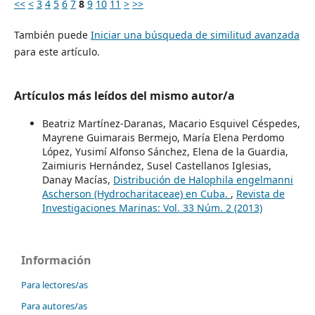
<<
<
3
4
5
6
7
8
9
10
11
>
>>
También puede
Iniciar una búsqueda de similitud avanzada
para este artículo.
Artículos más leídos del mismo autor/a
Beatriz Martínez-Daranas, Macario Esquivel Céspedes,
Mayrene Guimarais Bermejo, María Elena Perdomo
López, Yusimí Alfonso Sánchez, Elena de la Guardia,
Zaimiuris Hernández, Susel Castellanos Iglesias,
Danay Macías,
Distribución de Halophila engelmanni
Ascherson (Hydrocharitaceae) en Cuba.
,
Revista de
Investigaciones Marinas: Vol. 33 Núm. 2 (2013)
Información
Para lectores/as
Para autores/as