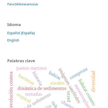
Para bibliotecarios/as
Idioma
Español (España)
English
Palabras clave
pastos marinos
composta
imágenes satelitales
bahías
historia
diversidad
evolución costera
bacterias
hábitat costero
corales
mesozooplancton
dinámica de sedimentos
peces
núcleos de sedimento
tortudas
tropical
cuba