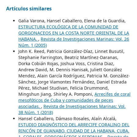
Artículos similares
Galia Varona, Hansel Caballero, Elena de la Guardia,
ESTRUCTURA ECOLÓGICA DE LA COMUNIDAD DE
GORGONACEOS EN LA COSTA NORTE ORIENTAL DE LA
HABANA.
,
Revista de Investigaciones Marinas: Vol. 26
Núm. 1 (2005)
John K. Reed, Patricia González-Díaz, Linnet Busutil,
Stephanie Farrington, Beatriz Martínez-Daranas,
Dorka Cobián Rojas, Joshua Voss, Cristina Diaz,
Andrew David, M. Dennis Hanisak, Juliett González
Mendez, Alain García Rodríguez, Patricia M. González-
Sánchez, Jorge Viamontes Fernández, Daniel Estrada
Pérez, Michael Studivan, Felicia Drummond,
Mingshun Jiang, Shirley A. Pomponi,
Arrecifes de coral
mesofóticos de Cuba y comunidades de peces
asociadas.
,
Revista de Investigaciones Marinas: Vol.
38 Núm. 1 (2018)
Hansel Caballero, Dámaso Rosales, Alaín Alcalá,
ESTUDIO DIAGNÓSTICO DEL ARRECIFE CORALINO DEL
RINCÓN DE GUANABO, CIUDAD DE LA HABANA, CUBA.
1. CORALES, GORGONÁCEOS Y ESPONJAS.
,
Revista de