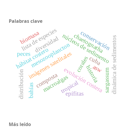
Palabras clave
lista de especies
biomasa
conservación
chaetognatha
núcleos de sedimento
diversidad
dinámica de sedimentos
mesozooplancton
hábitat costero
imágenes satelitales
peces
cuba
corales
asw
historia
evolución costera
sargassum
distribución
composta
macroalgas
tropical
bahías
epífitas
Más leído