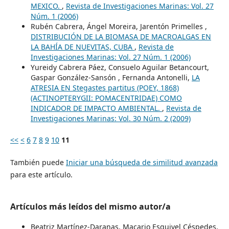
MEXICO.
,
Revista de Investigaciones Marinas: Vol. 27
Núm. 1 (2006)
Rubén Cabrera, Ángel Moreira, Jarentón Primelles ,
DISTRIBUCIÓN DE LA BIOMASA DE MACROALGAS EN
LA BAHÍA DE NUEVITAS, CUBA
,
Revista de
Investigaciones Marinas: Vol. 27 Núm. 1 (2006)
Yureidy Cabrera Páez, Consuelo Aguilar Betancourt,
Gaspar González-Sansón , Fernanda Antonelli,
LA
ATRESIA EN Stegastes partitus (POEY, 1868)
(ACTINOPTERYGII: POMACENTRIDAE) COMO
INDICADOR DE IMPACTO AMBIENTAL.
,
Revista de
Investigaciones Marinas: Vol. 30 Núm. 2 (2009)
<<
<
6
7
8
9
10
11
También puede
Iniciar una búsqueda de similitud avanzada
para este artículo.
Artículos más leídos del mismo autor/a
Beatriz Martínez-Daranas, Macario Esquivel Céspedes,