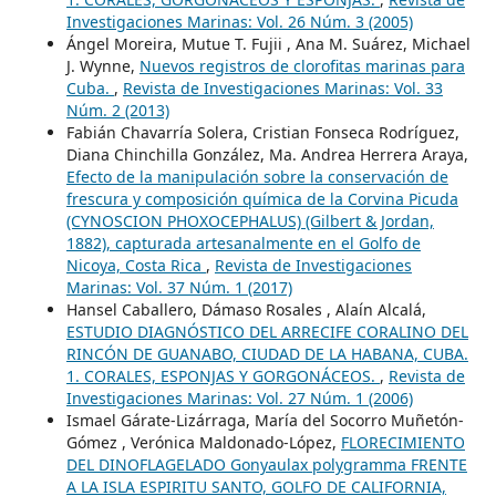
Investigaciones Marinas: Vol. 26 Núm. 3 (2005)
Ángel Moreira, Mutue T. Fujii , Ana M. Suárez, Michael
J. Wynne,
Nuevos registros de clorofitas marinas para
Cuba.
,
Revista de Investigaciones Marinas: Vol. 33
Núm. 2 (2013)
Fabián Chavarría Solera, Cristian Fonseca Rodríguez,
Diana Chinchilla González, Ma. Andrea Herrera Araya,
Efecto de la manipulación sobre la conservación de
frescura y composición química de la Corvina Picuda
(CYNOSCION PHOXOCEPHALUS) (Gilbert & Jordan,
1882), capturada artesanalmente en el Golfo de
Nicoya, Costa Rica
,
Revista de Investigaciones
Marinas: Vol. 37 Núm. 1 (2017)
Hansel Caballero, Dámaso Rosales , Alaín Alcalá,
ESTUDIO DIAGNÓSTICO DEL ARRECIFE CORALINO DEL
RINCÓN DE GUANABO, CIUDAD DE LA HABANA, CUBA.
1. CORALES, ESPONJAS Y GORGONÁCEOS.
,
Revista de
Investigaciones Marinas: Vol. 27 Núm. 1 (2006)
Ismael Gárate-Lizárraga, María del Socorro Muñetón-
Gómez , Verónica Maldonado-López,
FLORECIMIENTO
DEL DINOFLAGELADO Gonyaulax polygramma FRENTE
A LA ISLA ESPIRITU SANTO, GOLFO DE CALIFORNIA,