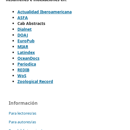
Actualidad Iberoamericana
ASFA
Cab Abstracts
Dialnet
DOAJ
EuroPub
MIAR
Latindex
OceanDocs
Periodica
REDIB
WoS
Zoological Record
Información
Para lectores/as
Para autores/as