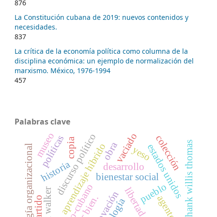
876
La Constitución cubana de 2019: nuevos contenidos y
necesidades.
837
La crítica de la economía política como columna de la
disciplina económica: un ejemplo de normalización del
marxismo. México, 1976-1994
457
Palabras clave
museo
vaciado
discurso político
colección
políticas
copia
hank willis thomas
obra
aprendizaje híbrido
estados unidos
psicología organizacional
yeso
historia
desarrollo
bienestar social
pueblo
arte afro-cubano
libertad
kara walker
innovación
vivir bien.
agente
partido