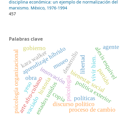
disciplina económica: un ejemplo de normalización del
marxismo. México, 1976-1994
457
Palabras clave
agente
gobierno
aprendizaje híbrido
alexis esquivel
kara walker
psicología organizacional
desarrollo
libertad
vivir bien.
museo
innovación
partido
bienestar social
obra
psicología
arte afro-cubano
historia
política exterior
yeso
estados unidos
copia
políticas
vaciado
discurso político
proceso de cambio