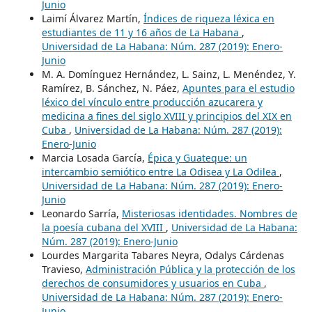
Junio
Laimí Álvarez Martín,
Índices de riqueza léxica en
estudiantes de 11 y 16 años de La Habana
,
Universidad de La Habana: Núm. 287 (2019): Enero-
Junio
M. A. Domínguez Hernández, L. Sainz, L. Menéndez, Y.
Ramírez, B. Sánchez, N. Páez,
Apuntes para el estudio
léxico del vínculo entre producción azucarera y
medicina a fines del siglo XVIII y principios del XIX en
Cuba
,
Universidad de La Habana: Núm. 287 (2019):
Enero-Junio
Marcia Losada García,
Épica y Guateque: un
intercambio semiótico entre La Odisea y La Odilea
,
Universidad de La Habana: Núm. 287 (2019): Enero-
Junio
Leonardo Sarría,
Misteriosas identidades. Nombres de
la poesía cubana del XVIII
,
Universidad de La Habana:
Núm. 287 (2019): Enero-Junio
Lourdes Margarita Tabares Neyra, Odalys Cárdenas
Travieso,
Administración Pública y la protección de los
derechos de consumidores y usuarios en Cuba
,
Universidad de La Habana: Núm. 287 (2019): Enero-
Junio