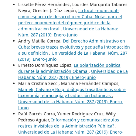
Lissette Pérez Hernández, Lourdes Margarita Tabares
Neyra, Orestes J. Díaz Legón,
Lo local –municipal–
como espacio de desarrollo en Cuba. Notas para el
perfeccionamiento del régimen jurídico de la
administración local
,
Universidad de La Habana:
Núm. 287 (2019): Enero-Junio
Andry Matilla Correa,
Del Derecho Administrativo en
Cuba: breves trazos evolutivos y pequeña introducción
a su definición
,
Universidad de La Habana: Núm. 287
(2019): Enero-Junio
Ernesto Domínguez López,
La polarización política
durante la administración Obama
,
Universidad de La
Habana: Núm. 287 (2019): Enero-Junio
Maria Cristina Secci, Mariana Fernández Campos,
Mameli, Calvino y Roig: diálogos trasatlánticos sobre
taxonomía, etimología y traducción botánicas
,
Universidad de La Habana: Núm. 287 (2019): Enero-
Junio
Raúl Garcés Corra, Yunier Rodríguez Cruz, Willy
Pedroso Aguiar,
Información y comunicación: ¿los
rostros invisibles de la Administración Pública?
,
Universidad de La Habana: Núm. 287 (2019): Enero-