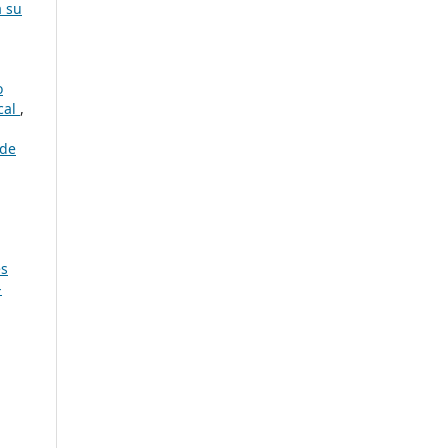
a su
o
cal
,
 de
es
-