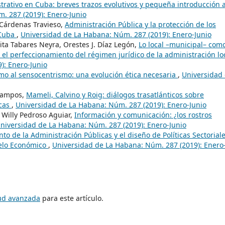
rativo en Cuba: breves trazos evolutivos y pequeña introducción 
. 287 (2019): Enero-Junio
 Cárdenas Travieso,
Administración Pública y la protección de los
 Cuba
,
Universidad de La Habana: Núm. 287 (2019): Enero-Junio
ta Tabares Neyra, Orestes J. Díaz Legón,
Lo local –municipal– com
 el perfeccionamiento del régimen jurídico de la administración lo
): Enero-Junio
mo al sensocentrismo: una evolución ética necesaria
,
Universidad
 Campos,
Mameli, Calvino y Roig: diálogos trasatlánticos sobre
icas
,
Universidad de La Habana: Núm. 287 (2019): Enero-Junio
 Willy Pedroso Aguiar,
Información y comunicación: ¿los rostros
niversidad de La Habana: Núm. 287 (2019): Enero-Junio
to de la Administración Públicas y el diseño de Políticas Sectorial
delo Económico
,
Universidad de La Habana: Núm. 287 (2019): Enero
tud avanzada
para este artículo.