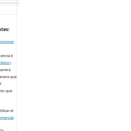
ntes:
econocer
cencia e
ambios<
.
manera
anera que
l
 uso que
lizar el
omercial
.
la,