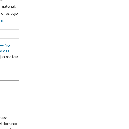
 material,
ciones bajo
al.
— No
didas
an realizar
 para
el dominio