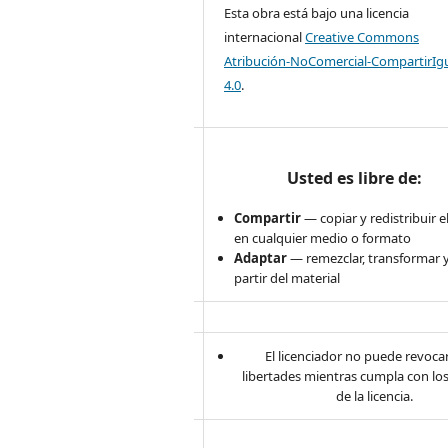
Esta obra está bajo una licencia
internacional
Creative Commons
Atribución-NoComercial-CompartirIg
4.0
.
Usted es libre de:
Compartir
— copiar y redistribuir e
en cualquier medio o formato
Adaptar
— remezclar, transformar y
partir del material
El licenciador no puede revocar
libertades mientras cumpla con lo
de la licencia.