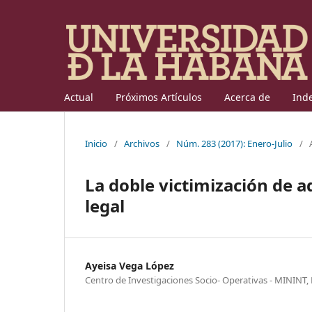
Actual
Próximos Artículos
Acerca de
Ind
Inicio
/
Archivos
/
Núm. 283 (2017): Enero-Julio
/
La doble victimización de a
legal
Ayeisa Vega López
Centro de Investigaciones Socio- Operativas - MININT,