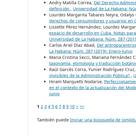
Andry Matilla Correa,
Del Derecho Administ
definición
,
Universidad de La Habana: Núm
Lourdes Margarita Tabares Neyra, Odalys
derechos de consumidores y usuarios en
Lissette Pérez Hernández, Lourdes Margari
espacio de desarrollo en Cuba. Notas para
Universidad de La Habana: Núm. 287 (2019
Carlos Ariel Díaz Abad,
Del antropocentris
La Habana: Núm. 287 (2019): Enero-Junio
Maria Cristina Secci, Mariana Fernández
taxonomía, etimología y traducción botán
Raúl Garcés Corra, Yunier Rodríguez Cruz,
invisibles de la Administración Pública?
,
U
Hiram Marquetti Nodarse,
Perfeccionamien
en el contexto de la actualización del Mo
Junio
1
2
3
4
5
6
7
8
9
10
>
>>
También puede
Iniciar una búsqueda de simili