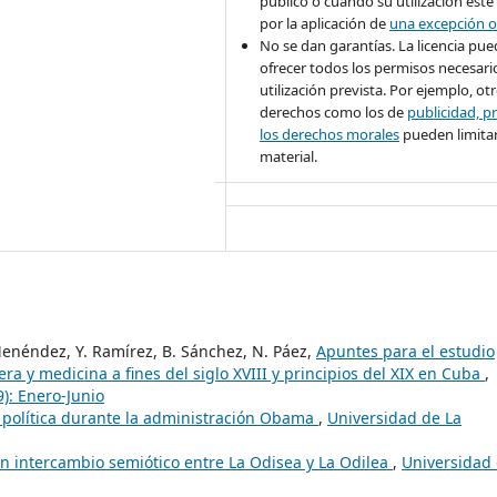
público o cuando su utilización esté
por la aplicación de
una excepción o
No se dan garantías. La licencia pu
ofrecer todos los permisos necesario
utilización prevista. Por ejemplo, ot
derechos como los de
publicidad, pr
los derechos morales
pueden limitar
material.
enéndez, Y. Ramírez, B. Sánchez, N. Páez,
Apuntes para el estudio
ra y medicina a fines del siglo XVIII y principios del XIX en Cuba
,
): Enero-Junio
n política durante la administración Obama
,
Universidad de La
n intercambio semiótico entre La Odisea y La Odilea
,
Universidad