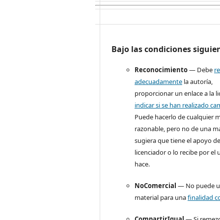
Bajo las condiciones siguie
Reconocimiento
— Debe
r
adecuadamente
la autoría,
proporcionar un enlace a la li
indicar si se han realizado c
Puede hacerlo de cualquier 
razonable, pero no de una m
sugiera que tiene el apoyo de
licenciador o lo recibe por el
hace.
NoComercial
— No puede uti
material para una
finalidad c
CompartirIgual
— Si remezc