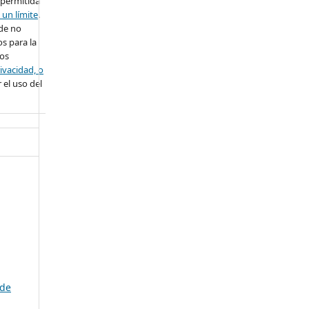
 permitida
 un límite
.
ede no
s para la
ros
ivacidad, o
 el uso del
 de