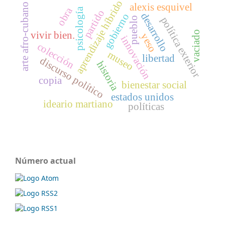
aprendizaje híbrido
alexis esquivel
arte afro-cubano
obra
psicología
partido
desarrollo
gobierno
política exterior
pueblo
vaciado
vivir bien.
yeso
innovación
colección
museo
libertad
discurso político
historia
copia
bienestar social
estados unidos
ideario martiano
políticas
Número actual