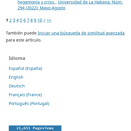
hegemonía y crisis
,
Universidad de La Habana: Núm.
294 (2022): Mayo-Agosto
1
2
3
4
5
6
7
8
9
10
>
>>
También puede
Iniciar una búsqueda de similitud avanzada
para este artículo.
Idioma
Español (España)
English
Deutsch
Français (France)
Português (Portugal)