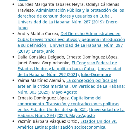
Lourdes Margarita Tabares Neyra, Odalys Cárdenas
Travieso,
Administración Pública y la protección de los
derechos de consumidores y usuarios en Cuba
,
Universidad de La Habana: Núm. 287 (2019): Enero-
Junio
Andry Matilla Correa,
Del Derecho Administrativo en
Cuba: breves trazos evolutivos y pequeña introducción
a su definición
,
Universidad de La Habana: Núm. 287
(2019): Enero-Junio
Dalia González Delgado, Ernesto Domínguez López,
Janet Govea Gorpinchenko,
El Congreso Federal de
Estados Unidos y la política hacia Cuba
,
Universidad
de La Habana: Núm. 292 (2021): Julio-Diciembre
Yaíma Martínez Alemán,
La concepción política del
arte en la crítica martiana
,
Universidad de La Habana:
Núm. 303 (2025): Mayo-Agosto
Ernesto Domínguez López,
Capitalismo del
conocimiento. Transición y contradicciones políticas
en los Estados Unidos del siglo XXI
,
Universidad de La
Habana: Núm. 294 (2022): Mayo-Agosto
Yazmín Bárbara Vázquez Ortiz ,
Estados Unidos vs.
América Latina: polarización socioeconómica,