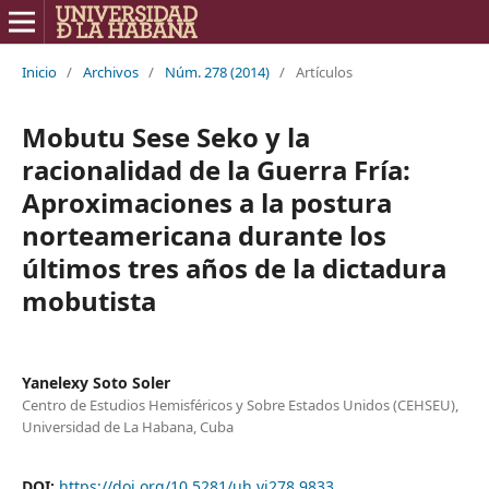
Inicio
/
Archivos
/
Núm. 278 (2014)
/
Artículos
Mobutu Sese Seko y la
racionalidad de la Guerra Fría:
Aproximaciones a la postura
norteamericana durante los
últimos tres años de la dictadura
mobutista
Yanelexy Soto Soler
Centro de Estudios Hemisféricos y Sobre Estados Unidos (CEHSEU),
Universidad de La Habana, Cuba
DOI:
https://doi.org/10.5281/uh.vi278.9833