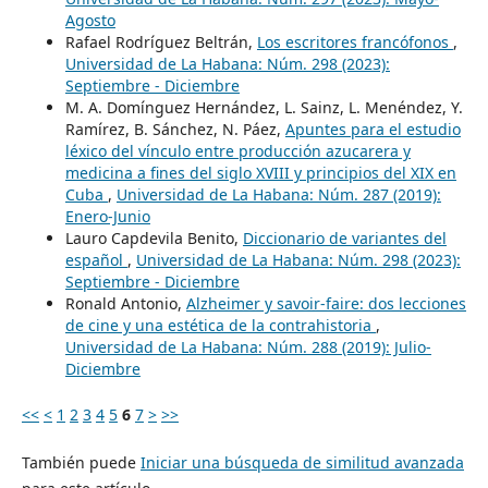
Agosto
Rafael Rodríguez Beltrán,
Los escritores francófonos
,
Universidad de La Habana: Núm. 298 (2023):
Septiembre - Diciembre
M. A. Domínguez Hernández, L. Sainz, L. Menéndez, Y.
Ramírez, B. Sánchez, N. Páez,
Apuntes para el estudio
léxico del vínculo entre producción azucarera y
medicina a fines del siglo XVIII y principios del XIX en
Cuba
,
Universidad de La Habana: Núm. 287 (2019):
Enero-Junio
Lauro Capdevila Benito,
Diccionario de variantes del
español
,
Universidad de La Habana: Núm. 298 (2023):
Septiembre - Diciembre
Ronald Antonio,
Alzheimer y savoir-faire: dos lecciones
de cine y una estética de la contrahistoria
,
Universidad de La Habana: Núm. 288 (2019): Julio-
Diciembre
<<
<
1
2
3
4
5
6
7
>
>>
También puede
Iniciar una búsqueda de similitud avanzada