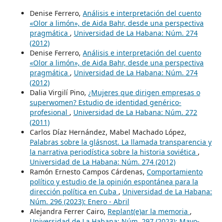
Denise Ferrero,
Análisis e interpretación del cuento
«Olor a limón», de Aida Bahr, desde una perspectiva
pragmática
,
Universidad de La Habana: Núm. 274
(2012)
Denise Ferrero,
Análisis e interpretación del cuento
«Olor a limón», de Aida Bahr, desde una perspectiva
pragmática
,
Universidad de La Habana: Núm. 274
(2012)
Dalia Virgilí Pino,
¿Mujeres que dirigen empresas o
superwomen? Estudio de identidad genérico-
profesional
,
Universidad de La Habana: Núm. 272
(2011)
Carlos Díaz Hernández, Mabel Machado López,
Palabras sobre la glásnost. La llamada transparencia y
la narrativa periodística sobre la historia soviética
,
Universidad de La Habana: Núm. 274 (2012)
Ramón Ernesto Campos Cárdenas,
Comportamiento
político y estudio de la opinión espontánea para la
dirección política en Cuba
,
Universidad de La Habana:
Núm. 296 (2023): Enero - Abril
Alejandra Ferrer Cairo,
Replant(e)ar la memoria
,
Universidad de La Habana: Núm. 297 (2023): Mayo-