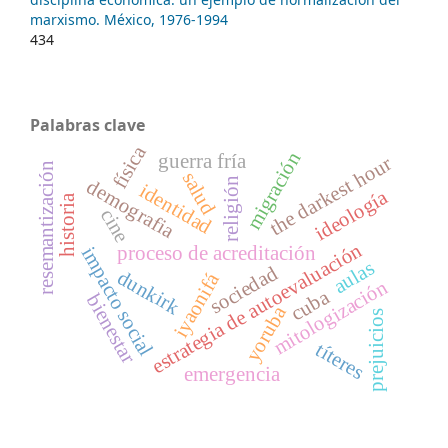
marxismo. México, 1976-1994
434
Palabras clave
física
migración
guerra fría
the darkest hour
resemantización
salud
religión
demografia
identidad
ideología
historia
cine
estrategia de autoevaluación
proceso de acreditación
impacto social
aulas
sociedad
dunkirk
iyaonifá
mitologización
cuba
bienestar
yoruba
prejuicios
títeres
emergencia