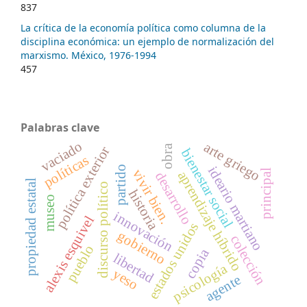
837
La crítica de la economía política como columna de la
disciplina económica: un ejemplo de normalización del
marxismo. México, 1976-1994
457
Palabras clave
vaciado
arte griego
obra
política exterior
bienestar social
políticas
partido
ideario martiano
vivir bien.
principal
aprendizaje híbrido
desarrollo
propiedad estatal
discurso político
historia
museo
innovación
alexis esquivel
estados unidos
gobierno
colección
pueblo
copia
libertad
psicología
yeso
agente