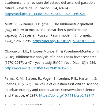
académica: una revisión del estado del arte, del pasado al
future. Revista de Educacion, 394, 63–94.
https://doi.org/10.4438/1988-592X-RE-2021-394-501
Mutz, R., & Daniel, H.D. (2018). The bibliometric quotient
(BQ), or how to measure a researcher’s performance
capacity: A Bayesian Poisson Rasch model. J. Informetr.,
12(4), 1282–1295.
https://doi.org/10.1016/j.joi.2018.10.006
Okoroiwu, H.U., F. López-Muñoz, F., & Povedano-Montero, F.J.
(2018). Bibliometric analysis of global Lassa fever research
(1970–2017): a 47 – year study. BMC Infect. Dis., 18(1), 639.
https://doi.org/10.1186/s12879-018-3526-6
Parris, K. M., Steven, R., Vogel, B., Lentini, P. E., Hartel, J., &
Soanes, K. (2023). The value of question-first citizen science
in urban ecology and conservation. Conservation Science
and Practice, e12917.
https://doi.org/10.1111/csp2.12917