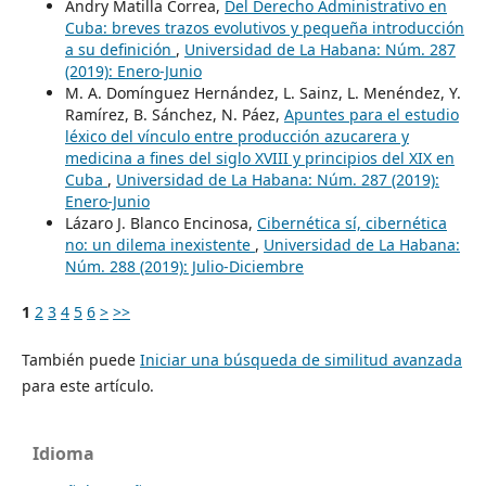
Andry Matilla Correa,
Del Derecho Administrativo en
Cuba: breves trazos evolutivos y pequeña introducción
a su definición
,
Universidad de La Habana: Núm. 287
(2019): Enero-Junio
M. A. Domínguez Hernández, L. Sainz, L. Menéndez, Y.
Ramírez, B. Sánchez, N. Páez,
Apuntes para el estudio
léxico del vínculo entre producción azucarera y
medicina a fines del siglo XVIII y principios del XIX en
Cuba
,
Universidad de La Habana: Núm. 287 (2019):
Enero-Junio
Lázaro J. Blanco Encinosa,
Cibernética sí, cibernética
no: un dilema inexistente
,
Universidad de La Habana:
Núm. 288 (2019): Julio-Diciembre
1
2
3
4
5
6
>
>>
También puede
Iniciar una búsqueda de similitud avanzada
para este artículo.
Idioma