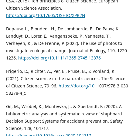
CSA. (2015). Ten principles of citizen science. European
Citizen Science Association.
https://doi.org/10.17605/OSF.IO/XPR2N
Depauw, L., Blondeel, H., De Lombaerde, E., De Pauw, K.,
Landuyt, D., Lorer, E., Vangansbeke, P., Vanneste, T.,
Verheyen, K., & De Frenne, P. (2022). The use of photos to
investigate ecological change. Journal of Ecology, 110, 1220–
1236.
https://doi.org/10.1111/1365-2745.13876
Frigerio, D., Richter, A., Per, E., Pruse, B., & Vohland, K.
(2021). Citizen science in the natural sciences. The Science
of Citizen Science, 79–96.
https://doi.org/10
. 1007/978-3-030-
58278-4_5
Gil, M., Wróbel, K., Montewka, J., & Goerlandt, F. (2020). A
bibliometric analysis and systematic review of shipboard
Decision Support Systems for accident prevention. Safety
Science, 128, 104717.
https://doi.org/10.1016/j.ssci.2020.104717