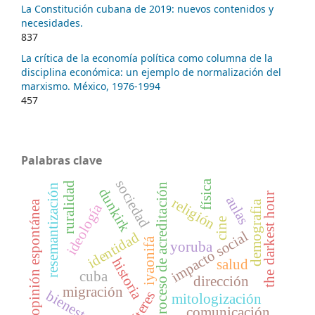
La Constitución cubana de 2019: nuevos contenidos y
necesidades.
837
La crítica de la economía política como columna de la
disciplina económica: un ejemplo de normalización del
marxismo. México, 1976-1994
457
Palabras clave
sociedad
física
ruralidad
proceso de acreditación
resemantización
dunkirk
the darkest hour
aulas
religión
opinión espontánea
demografia
ideología
cine
impacto social
identidad
iyaonifá
yoruba
historia
salud
cuba
dirección
migración
bienestar
títeres
mitologización
comunicación