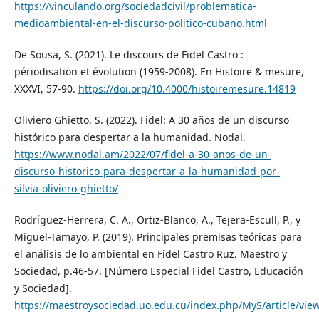
https://vinculando.org/sociedadcivil/problematica-
medioambiental-en-el-discurso-politico-cubano.html
De Sousa, S. (2021). Le discours de Fidel Castro :
périodisation et évolution (1959-2008). En Histoire & mesure,
XXXVI, 57-90.
https://doi.org/10.4000/histoiremesure.14819
Oliviero Ghietto, S. (2022). Fidel: A 30 años de un discurso
histórico para despertar a la humanidad. Nodal.
https://www.nodal.am/2022/07/fidel-a-30-anos-de-un-
discurso-historico-para-despertar-a-la-humanidad-por-
silvia-oliviero-ghietto/
Rodríguez-Herrera, C. A., Ortiz-Blanco, A., Tejera-Escull, P., y
Miguel-Tamayo, P. (2019). Principales premisas teóricas para
el análisis de lo ambiental en Fidel Castro Ruz. Maestro y
Sociedad, p.46-57. [Número Especial Fidel Castro, Educación
y Sociedad].
https://maestroysociedad.uo.edu.cu/index.php/MyS/article/vie