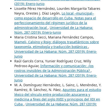
(2019): Enero-Junio
Lissette Pérez Hernández, Lourdes Margarita Tabares
Neyra, Orestes J. Díaz Legón,
Lo local –municipal–
como espacio de desarrollo en Cuba. Notas para el
perfeccionamiento del régimen jurídico de la
administración local
,
Universidad de La Habana:
Núm. 287 (2019): Enero-Junio
Maria Cristina Secci, Mariana Fernández Campos,
Mameli, Calvino y Roig: diálogos trasatlánticos sobre
taxonomía, etimología y traducción botánicas
,
Universidad de La Habana: Núm. 287 (2019): Enero-
Junio
Raúl Garcés Corra, Yunier Rodríguez Cruz, Willy
Pedroso Aguiar,
Información y comunicación: ¿los
rostros invisibles de la Administración Pública?
,
Universidad de La Habana: Núm. 287 (2019): Enero-
Junio
M. A. Domínguez Hernández, L. Sainz, L. Menéndez, Y.
Ramírez, B. Sánchez, N. Páez,
Apuntes para el estudio
léxico del vínculo entre producción azucarera y
medicina a fines del siglo XVIII y principios del XIX en
Cuba
,
Universidad de La Habana: Núm. 287 (2019):