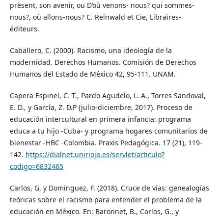
prèsent, son avenir, ou D’où venons- nous? qui sommes-
nous?, où allons-nous? C. Reinwald et Cie, Libraires-
éditeurs.
Caballero, C. (2000). Racismo, una ideología de la
modernidad. Derechos Humanos. Comisión de Derechos
Humanos del Estado de México 42, 95-111. UNAM.
Capera Espinel, C. T., Pardo Agudelo, L. A., Torres Sandoval,
E. D., y García, Z. D.P (julio-diciembre, 2017). Proceso de
educación intercultural en primera infancia: programa
educa a tu hijo -Cuba- y programa hogares comunitarios de
bienestar -HBC -Colombia. Praxis Pedagógica. 17 (21), 119-
142.
https://dialnet.unirioja.es/servlet/articulo?
codigo=6832465
Carlos, G, y Domínguez, F. (2018). Cruce de vías: genealogías
teóricas sobre el racismo para entender el problema de la
educación en México. En: Baronnet, B., Carlos, G., y