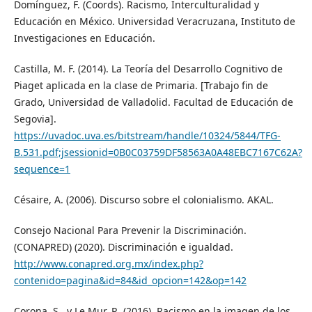
Domínguez, F. (Coords). Racismo, Interculturalidad y
Educación en México. Universidad Veracruzana, Instituto de
Investigaciones en Educación.
Castilla, M. F. (2014). La Teoría del Desarrollo Cognitivo de
Piaget aplicada en la clase de Primaria. [Trabajo fin de
Grado, Universidad de Valladolid. Facultad de Educación de
Segovia].
https://uvadoc.uva.es/bitstream/handle/10324/5844/TFG-
B.531.pdf;jsessionid=0B0C03759DF58563A0A48EBC7167C62A?
sequence=1
Césaire, A. (2006). Discurso sobre el colonialismo. AKAL.
Consejo Nacional Para Prevenir la Discriminación.
(CONAPRED) (2020). Discriminación e igualdad.
http://www.conapred.org.mx/index.php?
contenido=pagina&id=84&id_opcion=142&op=142
Corona, S., y Le Mur, R. (2016). Racismo en la imagen de los