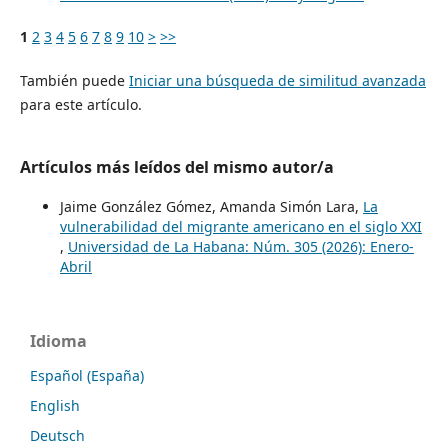
1
2
3
4
5
6
7
8
9
10
>
>>
También puede
Iniciar una búsqueda de similitud avanzada
para este artículo.
Artículos más leídos del mismo autor/a
Jaime González Gómez, Amanda Simón Lara,
La
vulnerabilidad del migrante americano en el siglo XXI
,
Universidad de La Habana: Núm. 305 (2026): Enero-
Abril
Idioma
Español (España)
English
Deutsch