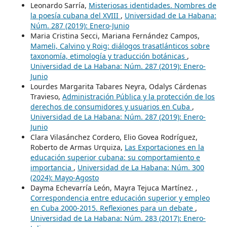
Leonardo Sarría,
Misteriosas identidades. Nombres de
la poesía cubana del XVIII
,
Universidad de La Habana:
Núm. 287 (2019): Enero-Junio
Maria Cristina Secci, Mariana Fernández Campos,
Mameli, Calvino y Roig: diálogos trasatlánticos sobre
taxonomía, etimología y traducción botánicas
,
Universidad de La Habana: Núm. 287 (2019): Enero-
Junio
Lourdes Margarita Tabares Neyra, Odalys Cárdenas
Travieso,
Administración Pública y la protección de los
derechos de consumidores y usuarios en Cuba
,
Universidad de La Habana: Núm. 287 (2019): Enero-
Junio
Clara Vilasánchez Cordero, Elio Govea Rodríguez,
Roberto de Armas Urquiza,
Las Exportaciones en la
educación superior cubana: su comportamiento e
importancia
,
Universidad de La Habana: Núm. 300
(2024): Mayo-Agosto
Dayma Echevarría León, Mayra Tejuca Martínez. ,
Correspondencia entre educación superior y empleo
en Cuba 2000-2015. Reflexiones para un debate
,
Universidad de La Habana: Núm. 283 (2017): Enero-