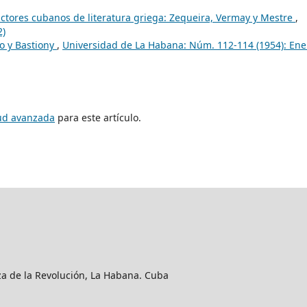
ctores cubanos de literatura griega: Zequeira, Vermay y Mestre
,
2)
no y Bastiony
,
Universidad de La Habana: Núm. 112-114 (1954): Ene
tud avanzada
para este artículo.
aza de la Revolución, La Habana. Cuba