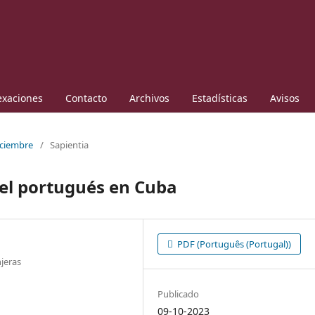
exaciones
Contacto
Archivos
Estadísticas
Avisos
iciembre
/
Sapientia
el portugués en Cuba
PDF (Português (Portugal))
jeras
Publicado
09-10-2023