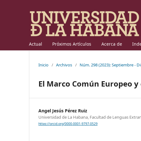
Actual
Próximos Artículos
Acerca de
Ind
Inicio
/
Archivos
/
Núm. 298 (2023): Septiembre - D
El Marco Común Europeo y 
Angel Jesús Pérez Ruiz
Universidad de La Habana, Facultad de Lenguas Extran
https://orcid.org/0000-0001-9797-0529