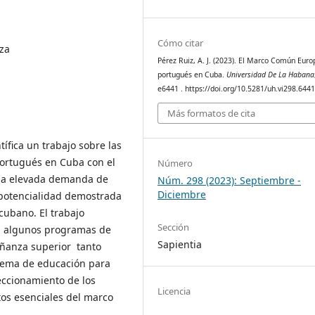
Cómo citar
nza
Pérez Ruiz, A. J. (2023). El Marco Común Euro
portugués en Cuba.
Universidad De La Habana
e6441 . https://doi.org/10.5281/uh.vi298.644
Más formatos de cita
ífica un trabajo sobre las
portugués en Cuba con el
Número
 la elevada demanda de
Núm. 298 (2023): Septiembre -
Diciembre
a potencialidad demostrada
cubano. El trabajo
Sección
on algunos programas de
Sapientia
eñanza superior tanto
stema de educación para
eccionamiento de los
Licencia
os esenciales del marco