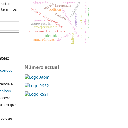
empresa
 estas
capitalismo
educación
empresa de alta tecnología
escuela
ingerencia
s términos
métodos de aprendizaje
experiencias cubanas
política
enrique josé varona
partidos
consenso
mujer directiva
género
grupo escolar
envejecimiento
formación de directivos
ideología
bolivia
identidad
anacreónticas
ntes:
Número actual
econocer
cencia e
ambios<
.
manera
anera que
l
 uso que