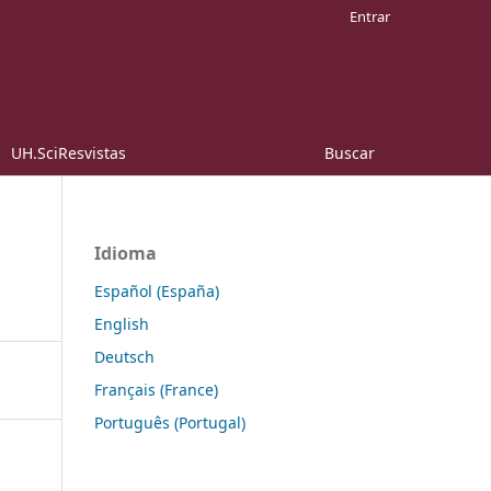
Entrar
UH.SciResvistas
Buscar
Idioma
Español (España)
English
Deutsch
Français (France)
Português (Portugal)