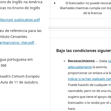
nsino de Inglês na América
El licenciador no puede revocar
icas no Ensino de Inglês
libertades mientras cumpla con lo
de la licencia.
files/rpd_publication.pdf
eu de referencia para las
tituto Cervantes.
le/marco/cvc_mer.pdf
.
Bajo las condiciones siguie
íngua portuguesa em
Reconocimiento
— Debe
r
.366
adecuadamente
la autoría,
proporcionar un enlace a la li
e “Quadro Comum Europeu
indicar si se han realizado c
 Aula de 11 de outubro.
Puede hacerlo de cualquier 
razonable, pero no de una m
sugiera que tiene el apoyo de
licenciador o lo recibe por el
hace.