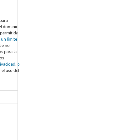
 para
el dominio
 permitida
 un límite
.
ede no
s para la
ros
ivacidad, o
 el uso del