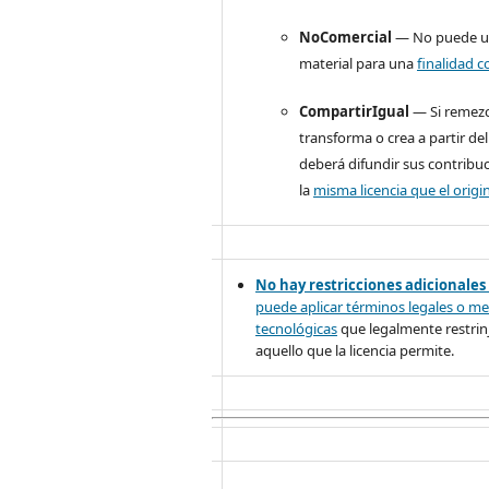
NoComercial
— No puede uti
material para una
finalidad c
CompartirIgual
— Si remezc
transforma o crea a partir del
deberá difundir sus contribu
la
misma licencia que el origin
No hay restricciones adicionales
puede aplicar términos legales o
me
tecnológicas
que legalmente restrinj
aquello que la licencia permite.