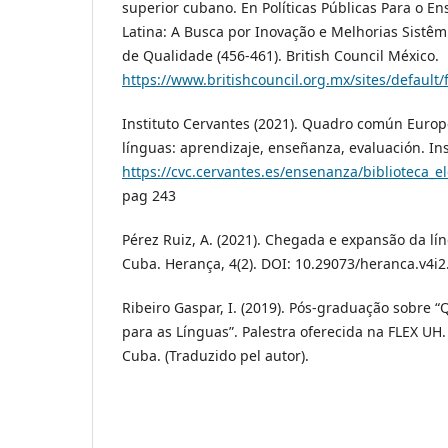
superior cubano. En Políticas Públicas Para o E
Latina: A Busca por Inovação e Melhorias Sistêm
de Qualidade (456-461). British Council México.
https://www.britishcouncil.org.mx/sites/default/
Instituto Cervantes (2021). Quadro común Europ
línguas: aprendizaje, enseñanza, evaluación. Ins
https://cvc.cervantes.es/ensenanza/biblioteca_e
pag 243
Pérez Ruiz, A. (2021). Chegada e expansão da l
Cuba. Herança, 4(2). DOI: 10.29073/heranca.v4i2
Ribeiro Gaspar, I. (2019). Pós-graduação sobr
para as Línguas”. Palestra oferecida na FLEX UH.
Cuba. (Traduzido pel autor).