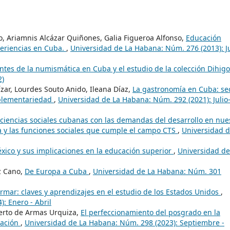
o, Ariamnis Alcázar Quiñones, Galia Figueroa Alfonso,
Educación
xperiencias en Cuba.
,
Universidad de La Habana: Núm. 276 (2013): Ju
ntes de la numismática en Cuba y el estudio de la colección Dihig
2)
zar, Lourdes Souto Anido, Ileana Díaz,
La gastronomía en Cuba: se
mplementariedad
,
Universidad de La Habana: Núm. 292 (2021): Julio
 ciencias sociales cubanas con las demandas del desarrollo en nue
ca y las funciones sociales que cumple el campo CTS
,
Universidad 
xico y sus implicaciones en la educación superior
,
Universidad de
z Cano,
De Europa a Cuba
,
Universidad de La Habana: Núm. 301
rmar: claves y aprendizajes en el estudio de los Estados Unidos
,
: Enero - Abril
berto de Armas Urquiza,
El perfeccionamiento del posgrado en la
ración
,
Universidad de La Habana: Núm. 298 (2023): Septiembre -