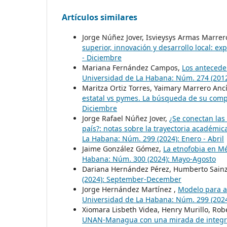
Artículos similares
Jorge Núñez Jover, Isvieysys Armas Marrer
superior, innovación y desarrollo local: e
- Diciembre
Mariana Fernández Campos,
Los antecede
Universidad de La Habana: Núm. 274 (201
Maritza Ortiz Torres, Yaimary Marrero Ancí
estatal vs pymes. La búsqueda de su co
Diciembre
Jorge Rafael Núñez Jover,
¿Se conectan las
país?: notas sobre la trayectoria académi
La Habana: Núm. 299 (2024): Enero - Abril
Jaime González Gómez,
La etnofobia en Mé
Habana: Núm. 300 (2024): Mayo-Agosto
Dariana Hernández Pérez, Humberto Sain
(2024): September-December
Jorge Hernández Martínez ,
Modelo para a
Universidad de La Habana: Núm. 299 (2024)
Xiomara Lisbeth Videa, Henry Murillo, Ro
UNAN-Managua con una mirada de integ