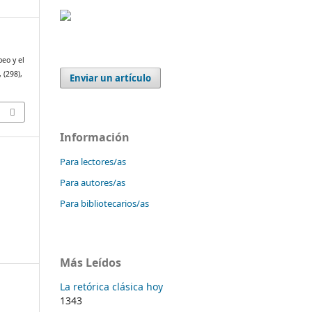
peo y el
, (298),
Enviar un artículo
1
Información
Para lectores/as
Para autores/as
Para bibliotecarios/as
Más Leídos
La retórica clásica hoy
1343