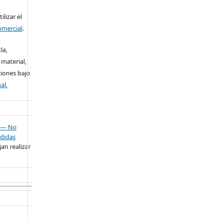
lizar el
omercial
.
la,
 material,
ciones bajo
al.
— No
didas
an realizar