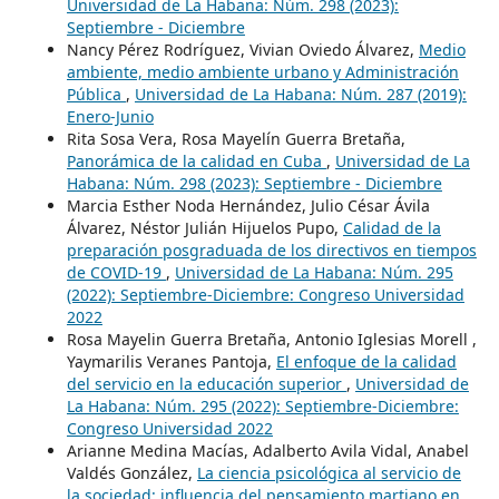
Universidad de La Habana: Núm. 298 (2023):
Septiembre - Diciembre
Nancy Pérez Rodríguez, Vivian Oviedo Álvarez,
Medio
ambiente, medio ambiente urbano y Administración
Pública
,
Universidad de La Habana: Núm. 287 (2019):
Enero-Junio
Rita Sosa Vera, Rosa Mayelín Guerra Bretaña,
Panorámica de la calidad en Cuba
,
Universidad de La
Habana: Núm. 298 (2023): Septiembre - Diciembre
Marcia Esther Noda Hernández, Julio César Ávila
Álvarez, Néstor Julián Hijuelos Pupo,
Calidad de la
preparación posgraduada de los directivos en tiempos
de COVID-19
,
Universidad de La Habana: Núm. 295
(2022): Septiembre-Diciembre: Congreso Universidad
2022
Rosa Mayelin Guerra Bretaña, Antonio Iglesias Morell ,
Yaymarilis Veranes Pantoja,
El enfoque de la calidad
del servicio en la educación superior
,
Universidad de
La Habana: Núm. 295 (2022): Septiembre-Diciembre:
Congreso Universidad 2022
Arianne Medina Macías, Adalberto Avila Vidal, Anabel
Valdés González,
La ciencia psicológica al servicio de
la sociedad: influencia del pensamiento martiano en