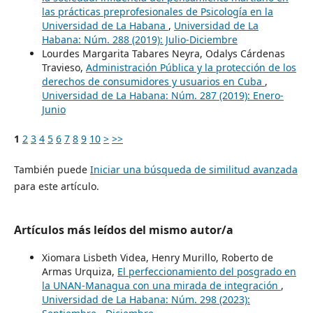
las prácticas preprofesionales de Psicología en la
Universidad de La Habana
,
Universidad de La
Habana: Núm. 288 (2019): Julio-Diciembre
Lourdes Margarita Tabares Neyra, Odalys Cárdenas
Travieso,
Administración Pública y la protección de los
derechos de consumidores y usuarios en Cuba
,
Universidad de La Habana: Núm. 287 (2019): Enero-
Junio
1
2
3
4
5
6
7
8
9
10
>
>>
También puede
Iniciar una búsqueda de similitud avanzada
para este artículo.
Artículos más leídos del mismo autor/a
Xiomara Lisbeth Videa, Henry Murillo, Roberto de
Armas Urquiza,
El perfeccionamiento del posgrado en
la UNAN-Managua con una mirada de integración
,
Universidad de La Habana: Núm. 298 (2023):