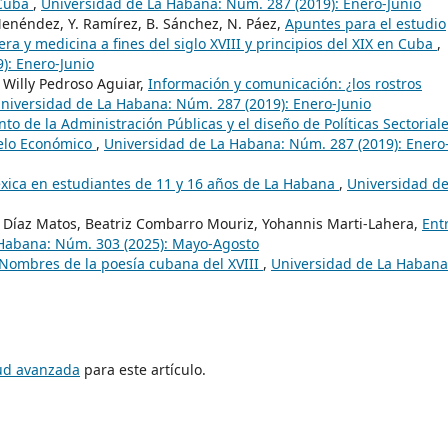
 Cuba
,
Universidad de La Habana: Núm. 287 (2019): Enero-Junio
enéndez, Y. Ramírez, B. Sánchez, N. Páez,
Apuntes para el estudio
ra y medicina a fines del siglo XVIII y principios del XIX en Cuba
,
): Enero-Junio
 Willy Pedroso Aguiar,
Información y comunicación: ¿los rostros
niversidad de La Habana: Núm. 287 (2019): Enero-Junio
to de la Administración Públicas y el diseño de Políticas Sectorial
delo Económico
,
Universidad de La Habana: Núm. 287 (2019): Enero
éxica en estudiantes de 11 y 16 años de La Habana
,
Universidad de
a Díaz Matos, Beatriz Combarro Mouriz, Yohannis Marti-Lahera,
Entr
Habana: Núm. 303 (2025): Mayo-Agosto
 Nombres de la poesía cubana del XVIII
,
Universidad de La Habana
tud avanzada
para este artículo.