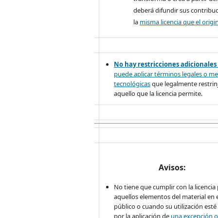
deberá difundir sus contribu
la
misma licencia que el origin
No hay restricciones adicionales
puede aplicar términos legales o
me
tecnológicas
que legalmente restrinj
aquello que la licencia permite.
Avisos:
No tiene que cumplir con la licencia
aquellos elementos del material en 
público o cuando su utilización esté
por la aplicación de
una excepción o