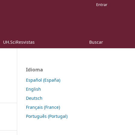
Entrar
UH.SciResvistas
Buscar
Idioma
Español (España)
English
Deutsch
Français (France)
Português (Portugal)