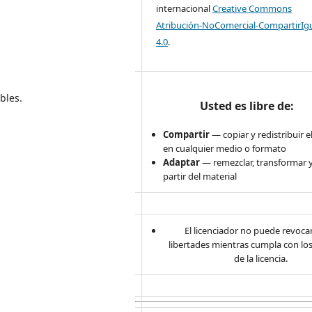
internacional
Creative Commons
Atribución-NoComercial-CompartirIg
4.0
.
bles.
Usted es libre de:
Compartir
— copiar y redistribuir e
en cualquier medio o formato
Adaptar
— remezclar, transformar y
partir del material
El licenciador no puede revocar
libertades mientras cumpla con lo
de la licencia.