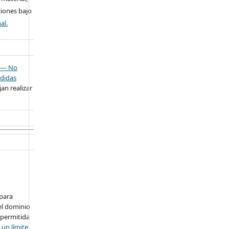
ciones bajo
al.
— No
didas
an realizar
 para
el dominio
 permitida
 un límite
.