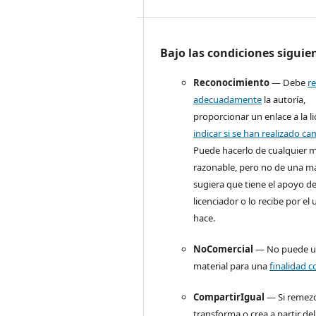
Bajo las condiciones siguie
Reconocimiento
— Debe
r
adecuadamente
la autoría,
proporcionar un enlace a la li
indicar si se han realizado c
Puede hacerlo de cualquier 
razonable, pero no de una m
sugiera que tiene el apoyo de
licenciador o lo recibe por el
hace.
NoComercial
— No puede uti
material para una
finalidad c
CompartirIgual
— Si remezc
transforma o crea a partir del