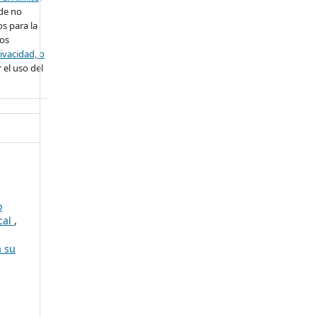
ede no
s para la
ros
ivacidad, o
 el uso del
o
cal
,
a su