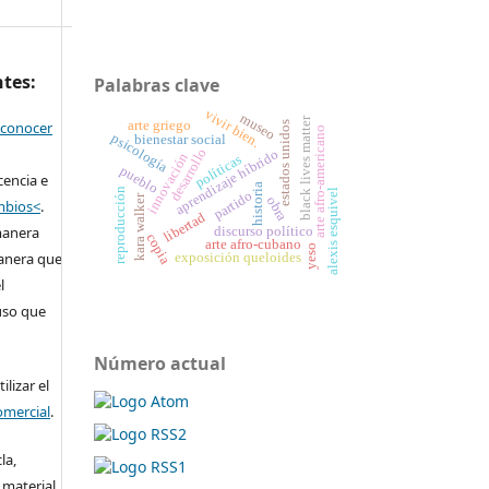
ntes:
Palabras clave
vivir bien.
museo
black lives matter
econocer
arte griego
estados unidos
arte afro-americano
psicología
bienestar social
desarrollo
aprendizaje híbrido
innovación
políticas
pueblo
cencia e
historia
reproducción
alexis esquivel
partido
kara walker
obra
ambios<
.
libertad
manera
discurso político
copia
arte afro-cubano
yeso
anera que
exposición queloides
l
 uso que
Número actual
lizar el
omercial
.
la,
 material,