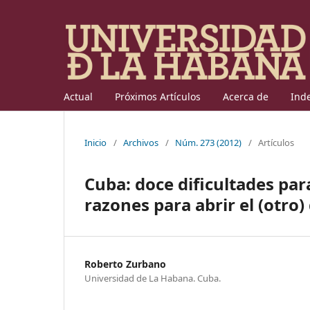
Actual
Próximos Artículos
Acerca de
Ind
Inicio
/
Archivos
/
Núm. 273 (2012)
/
Artículos
Cuba: doce dificultades par
razones para abrir el (otro)
Roberto Zurbano
Universidad de La Habana. Cuba.