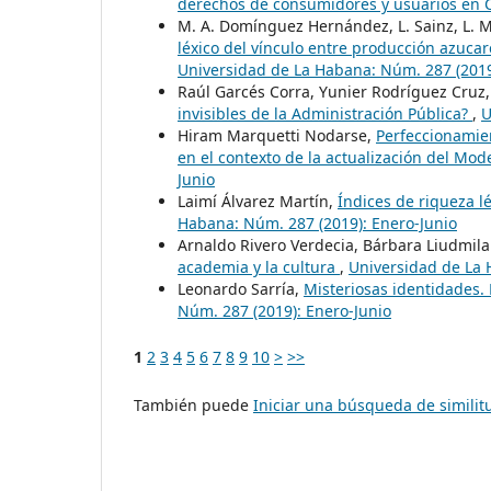
derechos de consumidores y usuarios en
M. A. Domínguez Hernández, L. Sainz, L. M
léxico del vínculo entre producción azucare
Universidad de La Habana: Núm. 287 (2019
Raúl Garcés Corra, Yunier Rodríguez Cruz,
invisibles de la Administración Pública?
,
U
Hiram Marquetti Nodarse,
Perfeccionamien
en el contexto de la actualización del Mo
Junio
Laimí Álvarez Martín,
Índices de riqueza l
Habana: Núm. 287 (2019): Enero-Junio
Arnaldo Rivero Verdecia, Bárbara Liudmil
academia y la cultura
,
Universidad de La 
Leonardo Sarría,
Misteriosas identidades.
Núm. 287 (2019): Enero-Junio
1
2
3
4
5
6
7
8
9
10
>
>>
También puede
Iniciar una búsqueda de simili