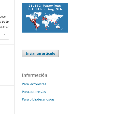
 doce
d De La
273.3197
Enviar un artículo
Información
Para lectores/as
Para autores/as
Para bibliotecarios/as