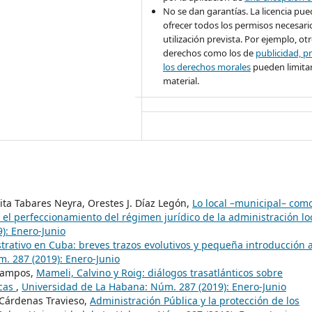
No se dan garantías. La licencia pu
ofrecer todos los permisos necesario
utilización prevista. Por ejemplo, ot
derechos como los de
publicidad, pr
los derechos morales
pueden limitar
material.
ta Tabares Neyra, Orestes J. Díaz Legón,
Lo local –municipal– com
 el perfeccionamiento del régimen jurídico de la administración lo
): Enero-Junio
rativo en Cuba: breves trazos evolutivos y pequeña introducción 
. 287 (2019): Enero-Junio
 Campos,
Mameli, Calvino y Roig: diálogos trasatlánticos sobre
icas
,
Universidad de La Habana: Núm. 287 (2019): Enero-Junio
 Cárdenas Travieso,
Administración Pública y la protección de los