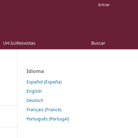
Entrar
UH.SciResvistas
Buscar
Idioma
Español (España)
English
Deutsch
Français (France)
Português (Portugal)