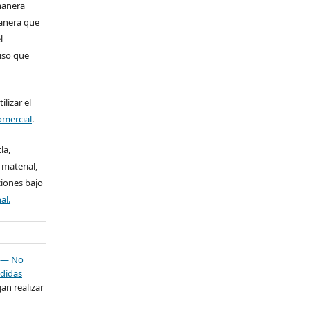
manera
anera que
l
 uso que
lizar el
omercial
.
la,
 material,
ciones bajo
al.
— No
didas
an realizar