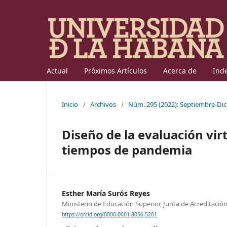
Actual
Próximos Artículos
Acerca de
Ind
Inicio
/
Archivos
/
Núm. 295 (2022): Septiembre-Di
Diseño de la evaluación vir
tiempos de pandemia
Esther María Surós Reyes
Ministerio de Educación Superior, Junta de Acreditació
https://orcid.org/0000-0001-8056-5201