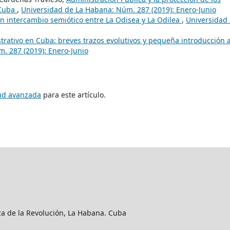
 Cuba
,
Universidad de La Habana: Núm. 287 (2019): Enero-Junio
n intercambio semiótico entre La Odisea y La Odilea
,
Universidad
rativo en Cuba: breves trazos evolutivos y pequeña introducción 
. 287 (2019): Enero-Junio
tud avanzada
para este artículo.
aza de la Revolución, La Habana. Cuba