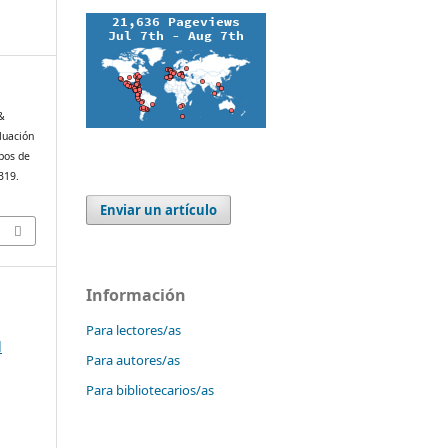
 &
luación
pos de
e319.
Enviar un artículo
Información
Para lectores/as
d
Para autores/as
Para bibliotecarios/as