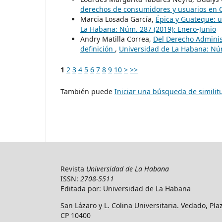
derechos de consumidores y usuarios en
Marcia Losada García,
Épica y Guateque: u
La Habana: Núm. 287 (2019): Enero-Junio
Andry Matilla Correa,
Del Derecho Administ
definición
,
Universidad de La Habana: Núm
1
2
3
4
5
6
7
8
9
10
>
>>
También puede
Iniciar una búsqueda de simili
Revista
Universidad de La Habana
ISSN:
2708-5511
Editada por: Universidad de La Habana
San Lázaro y L. Colina Universitaria. Vedado, Pl
CP 10400