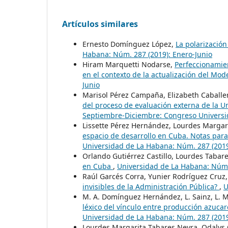
Artículos similares
Ernesto Domínguez López,
La polarizació
Habana: Núm. 287 (2019): Enero-Junio
Hiram Marquetti Nodarse,
Perfeccionamien
en el contexto de la actualización del Mo
Junio
Marisol Pérez Campaña, Elizabeth Caballer
del proceso de evaluación externa de la 
Septiembre-Diciembre: Congreso Univers
Lissette Pérez Hernández, Lourdes Margari
espacio de desarrollo en Cuba. Notas para
Universidad de La Habana: Núm. 287 (2019
Orlando Gutiérrez Castillo, Lourdes Tabar
en Cuba
,
Universidad de La Habana: Núm.
Raúl Garcés Corra, Yunier Rodríguez Cruz,
invisibles de la Administración Pública?
,
U
M. A. Domínguez Hernández, L. Sainz, L. M
léxico del vínculo entre producción azucare
Universidad de La Habana: Núm. 287 (2019
Lourdes Margarita Tabares Neyra, Odalys