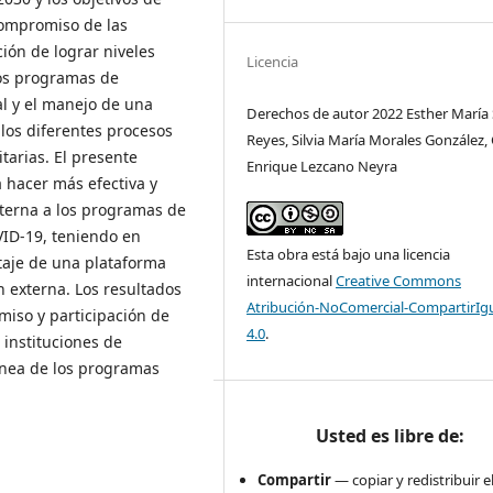
 compromiso de las
ción de lograr niveles
Licencia
los programas de
al y el manejo de una
Derechos de autor 2022 Esther María
los diferentes procesos
Reyes, Silvia María Morales González, 
itarias. El presente
Enrique Lezcano Neyra
 hacer más efectiva y
xterna a los programas de
VID-19, teniendo en
Esta obra está bajo una licencia
taje de una plataforma
internacional
Creative Commons
n externa. Los resultados
Atribución-NoComercial-CompartirIg
iso y participación de
4.0
.
 instituciones de
línea de los programas
Usted es libre de:
Compartir
— copiar y redistribuir e