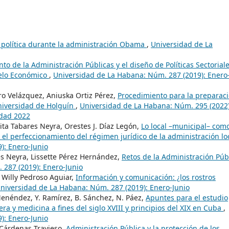
n política durante la administración Obama
,
Universidad de La
to de la Administración Públicas y el diseño de Políticas Sectorial
delo Económico
,
Universidad de La Habana: Núm. 287 (2019): Enero
o Velázquez, Aniuska Ortiz Pérez,
Procedimiento para la preparac
Universidad de Holguín
,
Universidad de La Habana: Núm. 295 (2022)
idad 2022
ta Tabares Neyra, Orestes J. Díaz Legón,
Lo local –municipal– com
 el perfeccionamiento del régimen jurídico de la administración lo
): Enero-Junio
es Neyra, Lissette Pérez Hernández,
Retos de la Administración Púb
 287 (2019): Enero-Junio
 Willy Pedroso Aguiar,
Información y comunicación: ¿los rostros
niversidad de La Habana: Núm. 287 (2019): Enero-Junio
enéndez, Y. Ramírez, B. Sánchez, N. Páez,
Apuntes para el estudio
ra y medicina a fines del siglo XVIII y principios del XIX en Cuba
,
): Enero-Junio
 Cárdenas Travieso,
Administración Pública y la protección de los