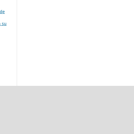
 de
a su