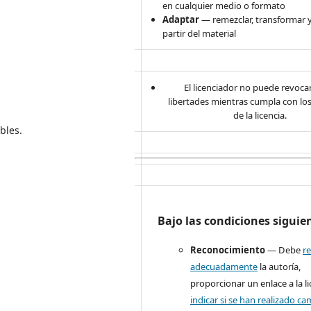
en cualquier medio o formato
Adaptar
— remezclar, transformar y
partir del material
El licenciador no puede revocar
libertades mientras cumpla con lo
de la licencia.
bles.
Bajo las condiciones siguie
Reconocimiento
— Debe
r
adecuadamente
la autoría,
proporcionar un enlace a la li
indicar si se han realizado c