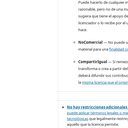
Puede hacerlo de cualquier 
razonable, pero no de una m
sugiera que tiene el apoyo de
licenciador o lo recibe por el
hace.
NoComercial
— No puede uti
material para una
finalidad c
CompartirIgual
— Si remezc
transforma o crea a partir del
deberá difundir sus contribu
la
misma licencia que el origin
No hay restricciones adicionales
puede aplicar términos legales o
me
tecnológicas
que legalmente restrinj
aquello que la licencia permite.