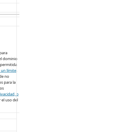
 para
el dominio
 permitida
 un límite
.
ede no
s para la
ros
ivacidad, o
 el uso del