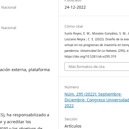
24-12-2022
n Nacional
Cómo citar
n Nacional
Surós Reyes, E. M., Morales González, S. M.,
Lezcano Neyra , C. E. (2022). Diseño de la eva
virtual en los programas de maestría en tiem
pandemia.
Universidad De La Habana
, (295), 
https://doi.org/10.5281/uh.vi295.319
Más formatos de cita
uación externa, plataforma
Número
Núm. 295 (2022): Septiembre-
Diciembre: Congreso Universida
2022
S), ha responsabilizado a
Sección
r y acreditar los
Artículos
30 y los objetivos de