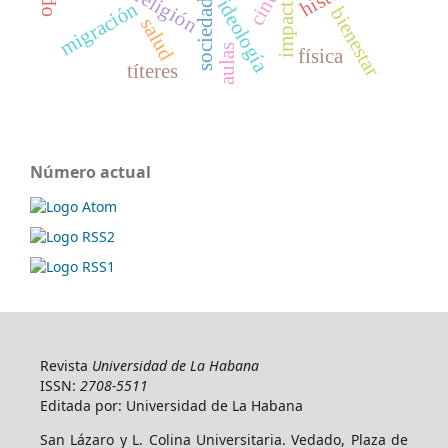
religión
cine
ideología
sociedad
migración
bienestar
salud
aulas
física
títeres
Número actual
Revista
Universidad de La Habana
ISSN:
2708-5511
Editada por: Universidad de La Habana
San Lázaro y L. Colina Universitaria. Vedado, Plaza de