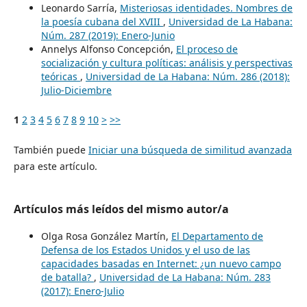
Leonardo Sarría,
Misteriosas identidades. Nombres de
la poesía cubana del XVIII
,
Universidad de La Habana:
Núm. 287 (2019): Enero-Junio
Annelys Alfonso Concepción,
El proceso de
socialización y cultura políticas: análisis y perspectivas
teóricas
,
Universidad de La Habana: Núm. 286 (2018):
Julio-Diciembre
1
2
3
4
5
6
7
8
9
10
>
>>
También puede
Iniciar una búsqueda de similitud avanzada
para este artículo.
Artículos más leídos del mismo autor/a
Olga Rosa González Martín,
El Departamento de
Defensa de los Estados Unidos y el uso de las
capacidades basadas en Internet: ¿un nuevo campo
de batalla?
,
Universidad de La Habana: Núm. 283
(2017): Enero-Julio