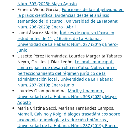
Núm. 303 (2025): Mayo-Agosto
Ernesto Wong García ,
Funciones de la subjetividad en
la praxis científica: Evidencias desde el análisis
semántico del discurso
,
Universidad de La Habana:
Núm. 296 (2023): Enero - Abril
Laimí Álvarez Martín,
Índices de riqueza léxica en
estudiantes de 11 y 16 años de La Habana
,
Universidad de La Habana: Núm. 287 (2019): Enero-
Junio
Lissette Pérez Hernández, Lourdes Margarita Tabares
Neyra, Orestes J. Díaz Legón,
Lo local –municipal–
como espacio de desarrollo en Cuba. Notas para el
perfeccionamiento del régimen jurídico de la
administración local
,
Universidad de La Habana:
Núm. 287 (2019): Enero-Junio
Lourdes Ocampo Andina,
Martí y Unamuno
,
Universidad de La Habana: Núm. 303 (2025): Mayo-
Agosto
Maria Cristina Secci, Mariana Fernández Campos,
Mameli, Calvino y Roig: diálogos trasatlánticos sobre
taxonomía, etimología y traducción botánicas
,
Universidad de La Habana: Núm. 287 (2019): Enero-