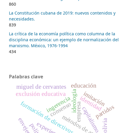
860
La Constitución cubana de 2019: nuevos contenidos y
necesidades.
839
La crítica de la economía política como columna de la
disciplina económica: un ejemplo de normalización del
marxismo. México, 1976-1994
434
Palabras clave
educación
miguel de cervantes
ideología
imitación
exclusión educativa
identidad
ingerencia
formación de directivos
consenso
empresa
partidos
capitalismo
métodos de aprendizaje
bolivia
política