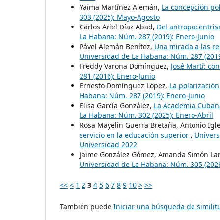
Yaíma Martínez Alemán,
La concepción polí
303 (2025): Mayo-Agosto
Carlos Ariel Díaz Abad,
Del antropocentris
La Habana: Núm. 287 (2019): Enero-Junio
Pável Alemán Benítez,
Una mirada a las re
Universidad de La Habana: Núm. 287 (2019
Freddy Varona Domínguez,
José Martí: co
281 (2016): Enero-Junio
Ernesto Domínguez López,
La polarizació
Habana: Núm. 287 (2019): Enero-Junio
Elisa García González,
La Academia Cubana
La Habana: Núm. 302 (2025): Enero-Abril
Rosa Mayelin Guerra Bretaña, Antonio Igle
servicio en la educación superior
,
Univers
Universidad 2022
Jaime González Gómez, Amanda Simón La
Universidad de La Habana: Núm. 305 (2026
<<
<
1
2
3
4
5
6
7
8
9
10
>
>>
También puede
Iniciar una búsqueda de simili