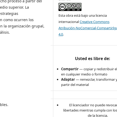
icho proceso a partir del
edio superior. La
estrategias
Esta obra está bajo una licencia
 en como ocurren los
internacional
Creative Commons
en la organización grupal,
Atribución-NoComercial-CompartirIg
lisis.
4.0
.
Usted es libre de:
Compartir
— copiar y redistribuir e
en cualquier medio o formato
Adaptar
— remezclar, transformar y
partir del material
bles.
El licenciador no puede revocar
libertades mientras cumpla con lo
de la licencia.