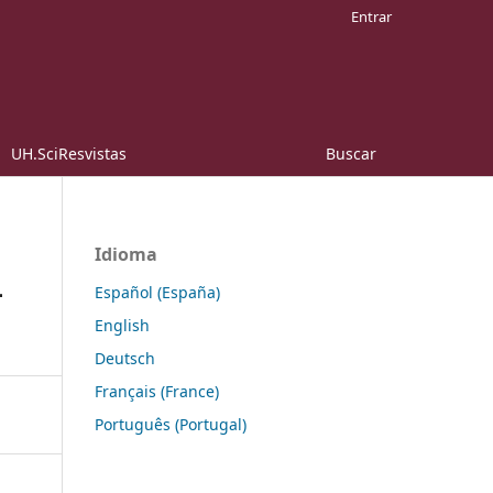
Entrar
UH.SciResvistas
Buscar
Idioma
-
Español (España)
English
Deutsch
Français (France)
Português (Portugal)