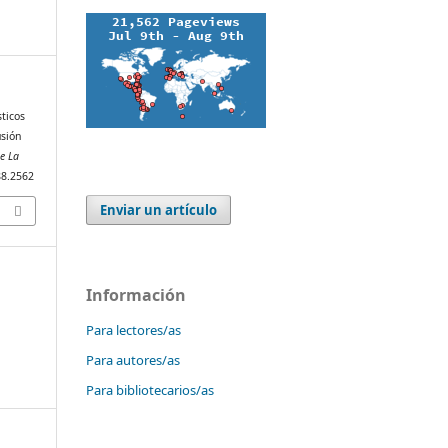
sticos
usión
e La
288.2562
Enviar un artículo
Información
Para lectores/as
Para autores/as
Para bibliotecarios/as