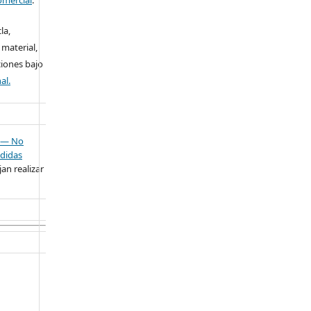
la,
 material,
ciones bajo
al.
— No
didas
an realizar