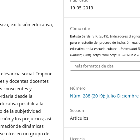
19-05-2019
siva, exclusión educativa,
Cómo citar
Batista Sardain, P. (2019). Indicadores diagnó
para el estudio del proceso de inclusión- excl
educativa en la escuela cubana.
Universidad D
Habana
, (288). https://doi.org/10.5281/uh.vi
Más formatos de cita
relevancia social. Impone
ales y docentes docentes
Número
s conscientes y
Núm. 288 (2019): Julio-Diciembre
ordarla desde la
ucativa posibilita la
Sección
o de la subjetividad
Artículos
ción y los prejuicios; así
itimaciónde dinámicas
 se ofrecen un grupo de
Licencia