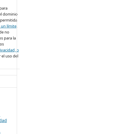
 para
el dominio
 permitida
 un límite
.
ede no
s para la
ros
ivacidad, o
 el uso del
a
idad
n