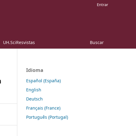
Entrar
UH.SciResvistas
Buscar
Idioma
a
Español (España)
English
Deutsch
Français (France)
Português (Portugal)