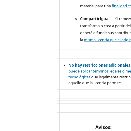
material para una
finalidad c
CompartirIgual
— Si remezc
transforma o crea a partir del
deberá difundir sus contribu
la
misma licencia que el origin
No hay restricciones adicionales
puede aplicar términos legales o
me
tecnológicas
que legalmente restrinj
aquello que la licencia permite.
Avisos: