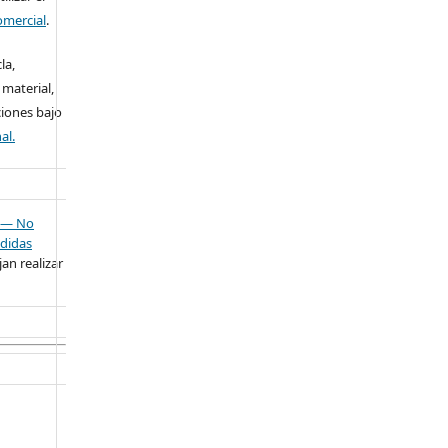
omercial
.
la,
 material,
ciones bajo
al.
— No
didas
an realizar