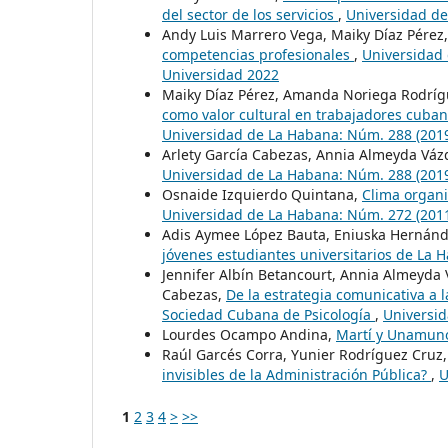
del sector de los servicios
,
Universidad de
Andy Luis Marrero Vega, Maiky Díaz Pérez
competencias profesionales
,
Universidad
Universidad 2022
Maiky Díaz Pérez, Amanda Noriega Rodríg
como valor cultural en trabajadores cuban
Universidad de La Habana: Núm. 288 (2019
Arlety García Cabezas, Annia Almeyda Vá
Universidad de La Habana: Núm. 288 (2019
Osnaide Izquierdo Quintana,
Clima organi
Universidad de La Habana: Núm. 272 (201
Adis Aymee López Bauta, Eniuska Hernánd
jóvenes estudiantes universitarios de La
Jennifer Albín Betancourt, Annia Almeyda V
Cabezas,
De la estrategia comunicativa a l
Sociedad Cubana de Psicología
,
Universid
Lourdes Ocampo Andina,
Martí y Unamu
Raúl Garcés Corra, Yunier Rodríguez Cruz,
invisibles de la Administración Pública?
,
U
1
2
3
4
>
>>