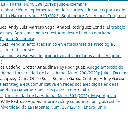
 La Habana: Núm. 288 (2019): Julio-Diciembre
,
Elaboración e implementación de recursos educativos para estim
 de La Habana: Núm. 295 (2022): Septiembre-Diciembre: Congreso
uez, Andy Luis Marrero Vega, Anabel Rodríguez Conde,
El trabajo
os hoy. Aproximación a su estudio desde la ética martiana
,
): Julio-Diciembre
zquez,
Rendimiento académico en estudiantes de Psicología
,
): Julio-Diciembre
zacional y reservas de productividad vinculadas al desempeño
,
1)
ez Cedeño, Gretter Anaudina Rey Rodríguez,
Apego amoroso de
 Habana
,
Universidad de La Habana: Núm. 290 (2020): Julio - Diciem
ázquez, Diana Otero Solis, Solanch Garcia Contino, Arlety García
a estrategia educomunicativa en redes sociales digitales de la
ad de La Habana: Núm. 296 (2023): Enero - Abril
no
,
Universidad de La Habana: Núm. 303 (2025): Mayo-Agosto
 Willy Pedroso Aguiar,
Información y comunicación: ¿los rostros
niversidad de La Habana: Núm. 287 (2019): Enero-Junio