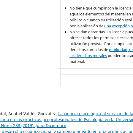
No tiene que cumplir con la licencia
aquellos elementos del material en 
público o cuando su utilización esté
por la aplicación de
una excepción o
No se dan garantías. La licencia pu
ofrecer todos los permisos necesario
utilización prevista. Por ejemplo, ot
derechos como los de
publicidad, pr
los derechos morales
pueden limitar
material.
idal, Anabel Valdés González,
La ciencia psicológica al servicio de l
iano en las prácticas preprofesionales de Psicología en la Univers
Núm. 288 (2019): Julio-Diciembre
e desarrollo organizacional y cambio planeado en una organizació