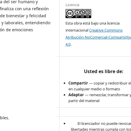
ida del ser humano y
Licencia
finaliza con una reflexión
 de bienestar y felicidad
 y laborales, entendiendo
Esta obra está bajo una licencia
sión de emociones
internacional
Creative Commons
Atribución-NoComercial-CompartirIg
4.0
.
Usted es libre de:
Compartir
— copiar y redistribuir e
en cualquier medio o formato
Adaptar
— remezclar, transformar y
partir del material
bles.
El licenciador no puede revocar
libertades mientras cumpla con lo