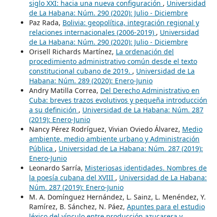
siglo XXI: hacia una nueva configuración
,
Universidad
de La Habana: Núm. 290 (2020): Julio - Diciembre
Paz Rada,
Bolivia: geopolítica, integración regional y
relaciones internacionales (2006-2019)
,
Universidad
de La Habana: Núm. 290 (2020): Julio - Diciembre
Orisell Richards Martínez,
La ordenación del
procedimiento administrativo común desde el texto
constitucional cubano de 2019.
,
Universidad de La
Habana: Núm. 289 (2020): Enero-Junio
Andry Matilla Correa,
Del Derecho Administrativo en
Cuba: breves trazos evolutivos y pequeña introducción
a su definición
,
Universidad de La Habana: Núm. 287
(2019): Enero-Junio
Nancy Pérez Rodríguez, Vivian Oviedo Álvarez,
Medio
ambiente, medio ambiente urbano y Administración
Pública
,
Universidad de La Habana: Núm. 287 (2019):
Enero-Junio
Leonardo Sarría,
Misteriosas identidades. Nombres de
la poesía cubana del XVIII
,
Universidad de La Habana:
Núm. 287 (2019): Enero-Junio
M. A. Domínguez Hernández, L. Sainz, L. Menéndez, Y.
Ramírez, B. Sánchez, N. Páez,
Apuntes para el estudio
léxico del vínculo entre producción azucarera y