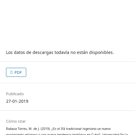
Los datos de descargas todavía no están disponibles.
PDF
Publicado
27-01-2019
Cómo citar
Rabaza Torres, M. de J. (2019). ¿Es el Ifá tradicional nigeriano un nuevo
movimiento religioso o una nueva tendencia teológica en Cuba?.
Universidad De La