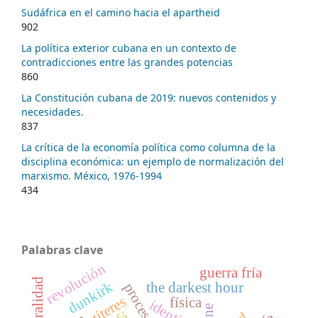
Sudáfrica en el camino hacia el apartheid
902
La política exterior cubana en un contexto de
contradicciones entre las grandes potencias
860
La Constitución cubana de 2019: nuevos contenidos y
necesidades.
837
La crítica de la economía política como columna de la
disciplina económica: un ejemplo de normalización del
marxismo. México, 1976-1994
434
Palabras clave
revolución
guerra fría
ruralidad
dunkirk
the darkest hour
títeres
física
identidad
cine