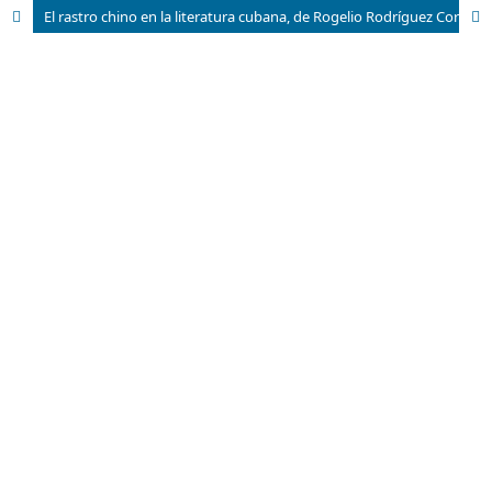
El rastro chino en la literatura cubana, de Rogelio Rodríguez Coronel