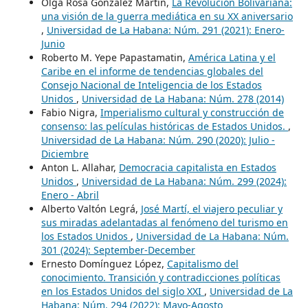
Olga Rosa González Martín,
La Revolución Bolivariana:
una visión de la guerra mediática en su XX aniversario
,
Universidad de La Habana: Núm. 291 (2021): Enero-
Junio
Roberto M. Yepe Papastamatin,
América Latina y el
Caribe en el informe de tendencias globales del
Consejo Nacional de Inteligencia de los Estados
Unidos
,
Universidad de La Habana: Núm. 278 (2014)
Fabio Nigra,
Imperialismo cultural y construcción de
consenso: las películas históricas de Estados Unidos.
,
Universidad de La Habana: Núm. 290 (2020): Julio -
Diciembre
Anton L. Allahar,
Democracia capitalista en Estados
Unidos
,
Universidad de La Habana: Núm. 299 (2024):
Enero - Abril
Alberto Valtón Legrá,
José Martí, el viajero peculiar y
sus miradas adelantadas al fenómeno del turismo en
los Estados Unidos
,
Universidad de La Habana: Núm.
301 (2024): September-December
Ernesto Domínguez López,
Capitalismo del
conocimiento. Transición y contradicciones políticas
en los Estados Unidos del siglo XXI
,
Universidad de La
Habana: Núm. 294 (2022): Mayo-Agosto