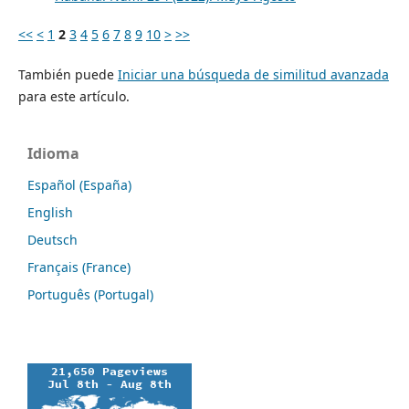
<<
<
1
2
3
4
5
6
7
8
9
10
>
>>
También puede
Iniciar una búsqueda de similitud avanzada
para este artículo.
Idioma
Español (España)
English
Deutsch
Français (France)
Português (Portugal)