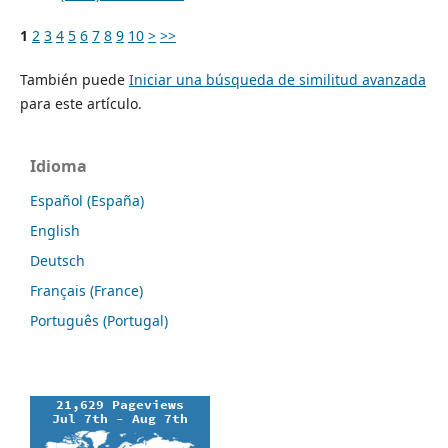
1
2
3
4
5
6
7
8
9
10
>
>>
También puede
Iniciar una búsqueda de similitud avanzada
para este artículo.
Idioma
Español (España)
English
Deutsch
Français (France)
Português (Portugal)