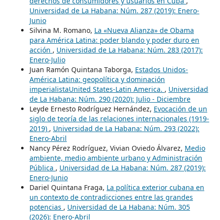
derechos de consumidores y usuarios en Cuba
,
Universidad de La Habana: Núm. 287 (2019): Enero-
Junio
Silvina M. Romano,
La «Nueva Alianza» de Obama
para América Latina: poder blando y poder duro en
acción
,
Universidad de La Habana: Núm. 283 (2017):
Enero-Julio
Juan Ramón Quintana Taborga,
Estados Unidos-
América Latina: geopolítica y dominación
imperialistaUnited States-Latin America.
,
Universidad
de La Habana: Núm. 290 (2020): Julio - Diciembre
Leyde Ernesto Rodríguez Hernández,
Evocación de un
siglo de teoría de las relaciones internacionales (1919-
2019)
,
Universidad de La Habana: Núm. 293 (2022):
Enero-Abril
Nancy Pérez Rodríguez, Vivian Oviedo Álvarez,
Medio
ambiente, medio ambiente urbano y Administración
Pública
,
Universidad de La Habana: Núm. 287 (2019):
Enero-Junio
Dariel Quintana Fraga,
La política exterior cubana en
un contexto de contradicciones entre las grandes
potencias
,
Universidad de La Habana: Núm. 305
(2026): Enero-Abril