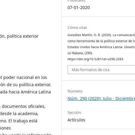
07-01-2020
Cómo citar
González Martín, O. R. (2020). La comunicaci
n, política exterior
como herramienta de la política exterior de l
Estados Unidos hacia América Latina.
Univers
La Habana
, (290).
https://doi.org/10.5281/uh.vi290.2283
Más formatos de cita
l poder nacional en los
n de su política exterior.
Número
sada hacia América Latina
Núm. 290 (2020): Julio - Diciembr
on documentos oficiales,
Sección
 desde la academia,
Artículos
no. El trabajo está
ciones