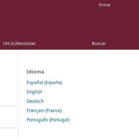
Entrar
UH.SciResvistas
Buscar
Idioma
Español (España)
English
Deutsch
Français (France)
Português (Portugal)