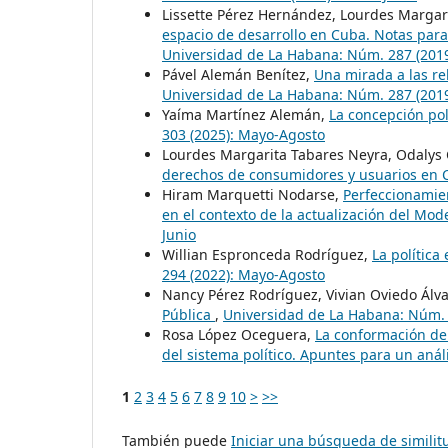
Lissette Pérez Hernández, Lourdes Margari
espacio de desarrollo en Cuba. Notas para
Universidad de La Habana: Núm. 287 (2019
Pável Alemán Benítez,
Una mirada a las re
Universidad de La Habana: Núm. 287 (2019
Yaíma Martínez Alemán,
La concepción polí
303 (2025): Mayo-Agosto
Lourdes Margarita Tabares Neyra, Odalys
derechos de consumidores y usuarios en
Hiram Marquetti Nodarse,
Perfeccionamien
en el contexto de la actualización del Mo
Junio
Willian Espronceda Rodríguez,
La política
294 (2022): Mayo-Agosto
Nancy Pérez Rodríguez, Vivian Oviedo Álv
Pública
,
Universidad de La Habana: Núm. 
Rosa López Oceguera,
La conformación de l
del sistema político. Apuntes para un anál
1
2
3
4
5
6
7
8
9
10
>
>>
También puede
Iniciar una búsqueda de simili