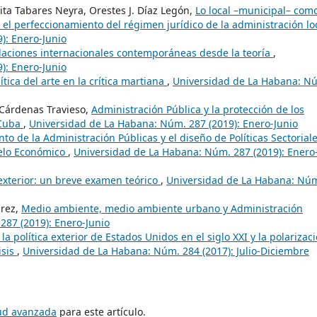
ta Tabares Neyra, Orestes J. Díaz Legón,
Lo local –municipal– com
 el perfeccionamiento del régimen jurídico de la administración lo
): Enero-Junio
laciones internacionales contemporáneas desde la teoría
,
): Enero-Junio
tica del arte en la crítica martiana
,
Universidad de La Habana: N
 Cárdenas Travieso,
Administración Pública y la protección de los
 Cuba
,
Universidad de La Habana: Núm. 287 (2019): Enero-Junio
to de la Administración Públicas y el diseño de Políticas Sectorial
delo Económico
,
Universidad de La Habana: Núm. 287 (2019): Enero
 exterior: un breve examen teórico
,
Universidad de La Habana: Nú
arez,
Medio ambiente, medio ambiente urbano y Administración
287 (2019): Enero-Junio
a política exterior de Estados Unidos en el siglo XXI y la polarizac
isis
,
Universidad de La Habana: Núm. 284 (2017): Julio-Diciembre
tud avanzada
para este artículo.