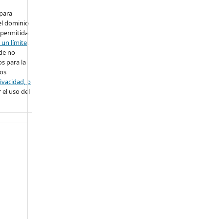
 para
el dominio
 permitida
 un límite
.
ede no
s para la
ros
ivacidad, o
 el uso del