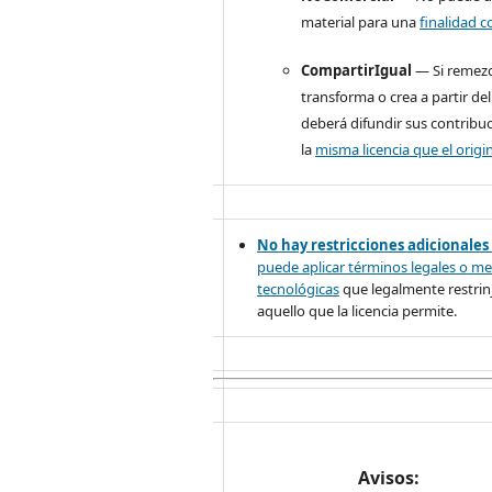
material para una
finalidad c
CompartirIgual
— Si remezc
transforma o crea a partir del
deberá difundir sus contribu
la
misma licencia que el origin
No hay restricciones adicionales
puede aplicar términos legales o
me
tecnológicas
que legalmente restrinj
aquello que la licencia permite.
Avisos: