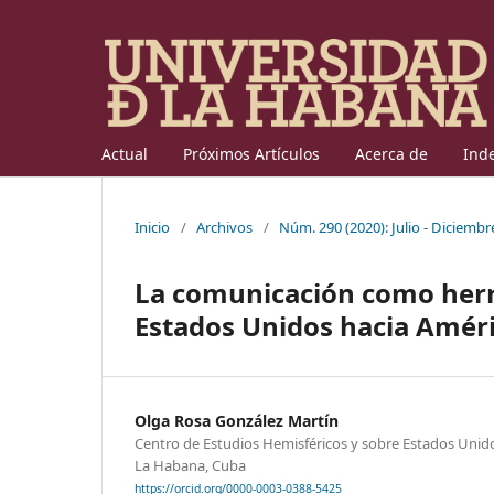
Actual
Próximos Artículos
Acerca de
Ind
Inicio
/
Archivos
/
Núm. 290 (2020): Julio - Diciembr
La comunicación como herra
Estados Unidos hacia Améri
Olga Rosa González Martín
Centro de Estudios Hemisféricos y sobre Estados Unid
La Habana, Cuba
https://orcid.org/0000-0003-0388-5425