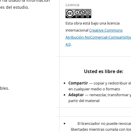
e ha usado la información
Licencia
nes del estudio.
Esta obra está bajo una licencia
internacional
Creative Commons
Atribución-NoComercial-CompartirIg
4.0
.
Usted es libre de:
Compartir
— copiar y redistribuir e
bles.
en cualquier medio o formato
Adaptar
— remezclar, transformar y
partir del material
El licenciador no puede revocar
libertades mientras cumpla con lo