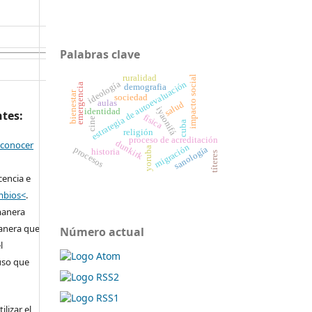
Palabras clave
ruralidad
impacto social
ideología
estrategia de autoevaluación
emergencia
demografia
bienestar
sociedad
aulas
salud
iyaonifá
identidad
ntes:
física
cine
cuba
religión
proceso de acreditación
econocer
dunkirk
migración
sanología
yoruba
procesos
historia
títeres
cencia e
ambios<
.
manera
anera que
Número actual
l
 uso que
lizar el