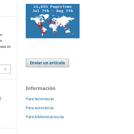
ón
os
idad De
Enviar un artículo
Información
e
Para lectores/as
Para autores/as
Para bibliotecarios/as