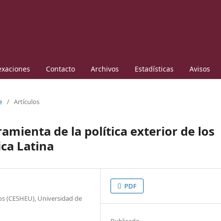
exaciones
Contacto
Archivos
Estadísticas
Avisos
e
/
Artículos
mienta de la política exterior de los
ca Latina
PDF
os (CESHEU), Universidad de
Publicado