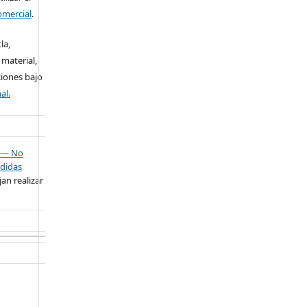
omercial
.
la,
 material,
ciones bajo
al.
— No
didas
an realizar