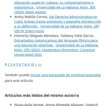
educación superior cubana: su comportamiento e
importancia
,
Universidad de La Habana: Núm. 300
(2024): Mayo-Agosto
Andry Matilla Correa,
Del Derecho Administrativo en
Cuba: breves trazos evolutivos y pequeña introducción
a su definición
,
Universidad de La Habana: Núm. 287
(2019): Enero-Junio
Hishochy Delgado Mendoza, Yosbany Vidal García ,
Entramados comunicativos del lenguaje fílmico para
una educación divertida
,
Universidad de La Habana:
Núm. 295 (2022): Septiembre-Diciembre: Congreso
Universidad 2022
1
2
3
4
5
6
7
8
9
10
>
>>
También puede
Iniciar una búsqueda de similitud avanzada
para este artículo.
Artículos más leídos del mismo autor/a
Niuva Ávila Vargas, Annia Almeyda Vázquez, Solanch