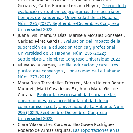
González, Carlos Enrique Lezcano Neyra ,
Diseño de la
evaluación virtual en los programas de maestría en
tiempos de pandemia
,
Universidad de La Habana:
Núm. 295 (2022): Septiembre-Diciembre: Congreso
Universidad 2022
Juana Ivis Imamura Díaz, Marisela Morales González ,
Caridad Pérez García ,
Evaluación del impacto de la
superación en la educación técnica y profesional
,
Universidad de La Habana: Núm. 295 (2022):
Septiembre-Diciembre: Congreso Universidad 2022
Niuva Avila Vargas,
Familia, educación y raza. Tres
puntos que convergen
,
Universidad de La Habana:
Núm. 273 (2012)
Maria Rosa Terradellas Piferrer , Maria Helena Benito
Mundet , Martí Casadesús Fa , Anna Maria Geli de
Ciurana ,
Evaluar la responsabilidad social de las
universidades para acreditar la calidad de su
compromiso social
,
Universidad de La Habana: Núm.
295 (2022): Septiembre-Diciembre: Congreso
Universidad 2022
Clara Vilasánchez Cordero, Elio Govea Rodríguez,
Roberto de Armas Urquiza,
Las Exportaciones en la