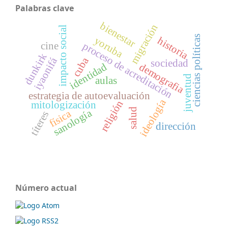
Palabras clave
bienestar
migración
impacto social
ciencias políticas
yoruba
historia
proceso de acreditación
cine
dunkirk
cuba
iyaonifá
sociedad
demografia
identidad
juventud
aulas
estrategia de autoevaluación
ideología
religión
mitologización
salud
sanología
física
títeres
dirección
Número actual