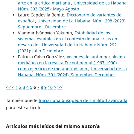
arte en la crítica martiana
,
Universidad de La Habana:
Núm. 303 (2025): Mayo-Agosto
Lauro Capdevila Benito,
Diccionario de variantes del
español
,
Universidad de La Habana: Núm. 298 (2023):
Septiembre - Diciembre
Vladimir Ivánovich Yakunin,
Estabilidad de los
sistemas estatales en el contexto de una crisis en
desarrollo
,
Universidad de La Habana: Núm. 292
(2021): Julio-Diciembre
Patricia Calvo González,
Visiones del antimperialismo
mediático en la revista Tricontinental (1967-1990)
como ejercicio de metaperiodismo
,
Universidad de La
Habana: Núm. 301 (2024): September-December
<<
<
1
2
3
4
5
6
7
8
9
10
>
>>
También puede
Iniciar una búsqueda de similitud avanzada
para este artículo.
Artículos más leídos del mismo autor/a