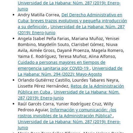
Universidad de La Habana: Núm. 287 (2019): Enero-
Junio
Andry Matilla Correa,
Del Derecho Administrativo en
Cuba: breves trazos evolutivos y pequeña introducción
a su definición
,
Universidad de La Habana: Núm. 287
(2019): Enero-Junio
Angela Isabel Peña Farias, Mariana Muñoz, Yenisei
Bombino, Maydelín Souto, Clarisbel Gómez, Niuva
Avila, Aimée Gross, Dayané Proenza, Magela Romero,
Yaima E. Rodríguez, Teresa Muñoz, Alina Alfonso,
Cuidado a personas mayores en tiempos de
emergencia sanitaria por COVID-19
,
Universidad de
La Habana: Núm. 294 (2022): Mayo-Agosto
Orlando Gutiérrez Castillo, Lourdes Tabares Neyra,
Lissette Pérez Hernández,
Retos de la Administración
Pública en Cuba
,
Universidad de La Habana: Núm.
287 (2019): Enero-Junio
Raúl Garcés Corra, Yunier Rodríguez Cruz, Willy
Pedroso Aguiar,
Información y comunicación: ¿los
rostros invisibles de la Administración Pública?
,
Universidad de La Habana: Núm. 287 (2019): Enero-
Junio