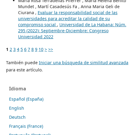
Maria Rosa Terradellas Piferrer , Maria Helena Benito
Mundet , Martí Casadesús Fa , Anna Maria Geli de
Ciurana ,
Evaluar la responsabilidad social de las
universidades para acreditar la calidad de su
compromiso social
,
Universidad de La Habana: Núm.
295 (2022): Septiembre-Diciembre: Congreso
Universidad 2022
1
2
3
4
5
6
7
8
9
10
>
>>
También puede
Iniciar una búsqueda de similitud avanzada
para este artículo.
Idioma
Español (España)
English
Deutsch
Français (France)